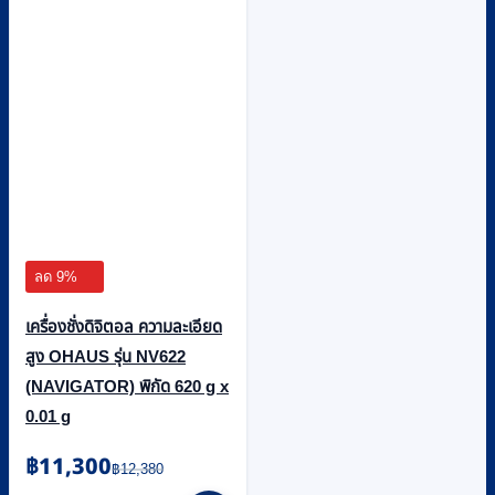
ลด 9%
เครื่องชั่งดิจิตอล ความละเอียด
สูง OHAUS รุ่น NV622
(NAVIGATOR) พิกัด 620 g x
0.01 g
Original
Current
฿
11,300
฿
12,380
price
price