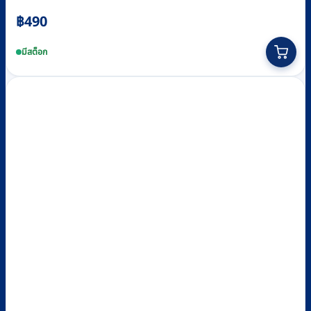
฿
490
มีสต็อก