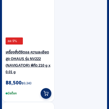
ลด 9%
เครื่องชั่งดิจิตอล ความละเอียด
สูง OHAUS รุ่น NV222
(NAVIGATOR) พิกัด 210 g x
0.01 g
Original
Current
฿
8,500
฿
9,340
price
price
was:
is:
มีสต็อก
฿9,340.
฿8,500.