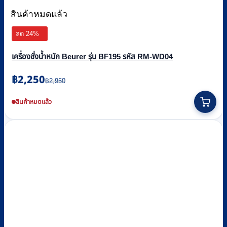
สินค้าหมดแล้ว
ลด 24%
เครื่องชั่งน้ำหนัก Beurer รุ่น BF195 รหัส RM-WD04
Original
Current
฿
2,250
฿
2,950
price
price
was:
is:
สินค้าหมดแล้ว
฿2,950.
฿2,250.