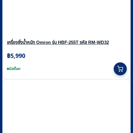
เครื่องชั่งน้ำหนัก Omron รุ่น HBF-255T รหัส RM-WD32
฿
5,990
มีสต็อก