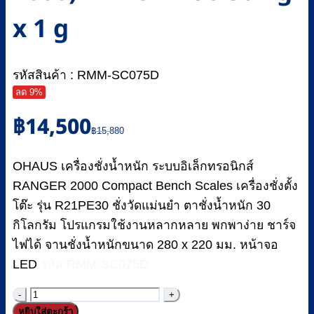
x 1 g
รหัสสินค้า : RMM-SC075D
ลด 9%
Original
Current
฿
14,500
price
price
฿
15,880
was:
is:
฿15,880.
฿14,500.
OHAUS เครื่องชั่งน้ำหนัก ระบบอิเล็กทรอนิกส์
RANGER 2000 Compact Bench Scales เครื่องชั่งตั้ง
โต๊ะ รุ่น R21PE30 ชั่งวัดแม่นยำ ตาชั่งน้ำหนัก 30
กิโลกรัม โปรแกรมใช้งานหลากหลาย พกพาง่าย ชาร์จ
ไฟได้ จานชั่งน้ำหนักขนาด 280 x 220 มม. หน้าจอ
LED
รหัส RMM-SC075D
จำนวน
หยิบใส่ตะกร้า