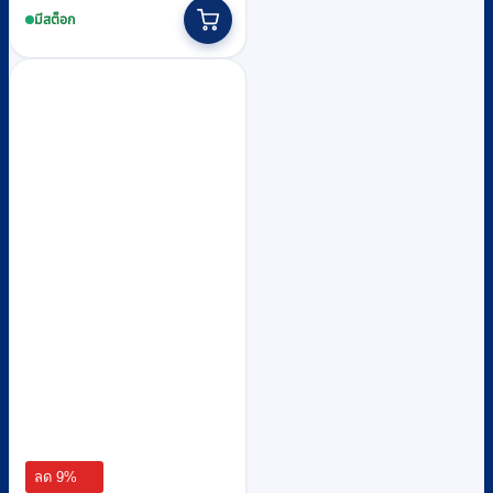
was:
is:
มีสต็อก
฿12,380.
฿11,300.
ลด 9%