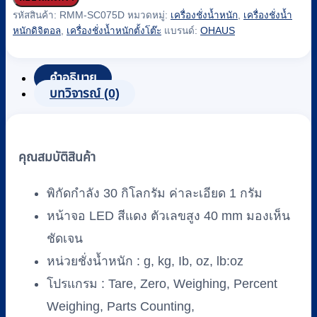
เครื่อง
รหัสสินค้า:
RMM-SC075D
หมวดหมู่:
เครื่องชั่งน้ำหนัก
,
เครื่องชั่งน้ำ
ชั่ง
หนักดิจิตอล
,
เครื่องชั่งน้ำหนักตั้งโต๊ะ
แบรนด์:
OHAUS
น้ำ
หนัก
คำอธิบาย
แบบ
บทวิจารณ์ (0)
ตั้ง
โต๊ะ
รุ่น
คุณสมบัติสินค้า
R21PE30
(RANGER
2000)
พิกัดกำลัง 30 กิโลกรัม ค่าละเอียด 1 กรัม
ยี่ห้อ
หน้าจอ LED สีแดง ตัวเลขสูง 40 mm มองเห็น
OHAUS
30
ชัดเจน
kg
หน่วยชั่งน้ำหนัก : g, kg, Ib, oz, lb:oz
x
1
โปรแกรม : Tare, Zero, Weighing, Percent
g
Weighing, Parts Counting,
ชิ้น