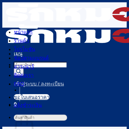
ข้าม
ไป
ยัง
เนื้อหา
หน้าแรก
ร้านค้า
โปรโมชัน
เมนู
ช้อปตามแบรนด์
Products
สาระน่ารู้
search
ติดต่อเรา
FAQ
เข้าสู่ระบบ / ลงทะเบียน
ขอใบเสนอราคา
0
แจ้งชำระเงิน
ตะกร้าสินค้า
ค้นหา: