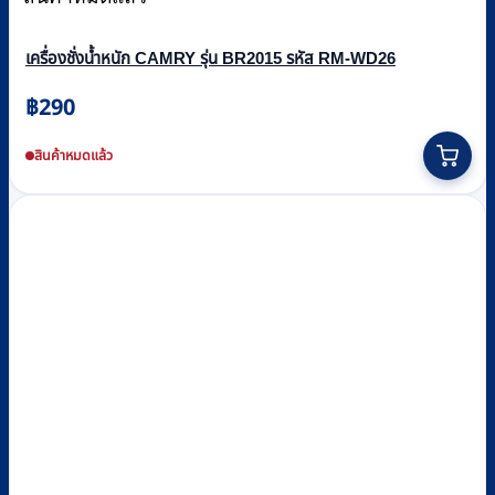
เครื่องชั่งน้ำหนัก CAMRY รุ่น BR2015 รหัส RM-WD26
฿
290
This
product
สินค้าหมดแล้ว
has
multiple
variants.
The
options
may
be
chosen
on
the
product
page