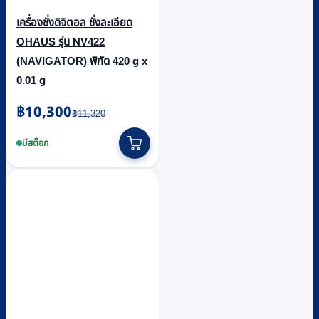
เครื่องชั่งดิจิตอล ชั่งละเอียด
OHAUS รุ่น NV422
(NAVIGATOR) พิกัด 420 g x
0.01 g
Original
Current
฿
10,300
฿
11,320
price
price
was:
is:
มีสต็อก
฿11,320.
฿10,300.