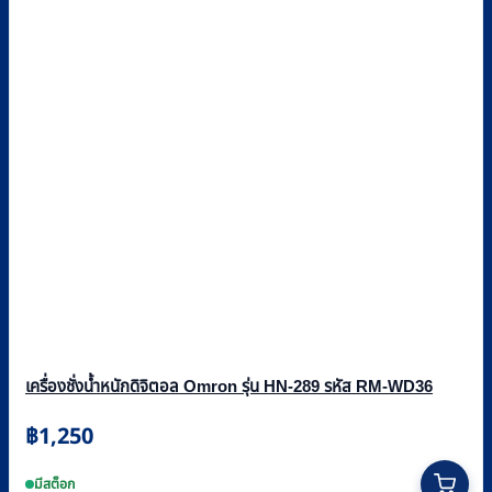
เครื่องชั่งน้ำหนักดิจิตอล Omron รุ่น HN-289 รหัส RM-WD36
฿
1,250
This
product
มีสต็อก