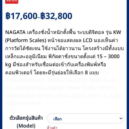
ลด 6%
Price
฿
17,600
฿
32,800
–
range:
฿17,600
NAGATA เครื่องชั่งน้ำหนักตั้งพื้น ระบบดิจิตอล รุ่น KW
through
(Platform Scales) หน้าจอแสดงผล LCD มองเห็นค่า
฿32,800
การวัดได้ชัดเจน ใช้งานได้ยาวนาน โครงสร้างมีทั้งแบบ
เหล็กและอลูมิเนียม พิกัดตาชั่งขนาดตั้งแต่ 15 – 3000
kg มีช่องสำหรับเชื่อมต่อเข้ากับเครื่องพิมพ์หรือ
คอมพิวเตอร์ โดยจะมีรุ่นย่อยให้เลือก 8 แบบ
รหัส
RMM-SC082-301, RMM-SC082-302, RMM-SC082-
303, RMM-SC082-LB6080, RMM-SC082-PB1010,
RMM-SC082-FM1010, RMM-SC082-FM1212, RMM-
SC082-FM1515
ตัวเลือกรุ่นสินค้า
(Model)
ล้างค่า