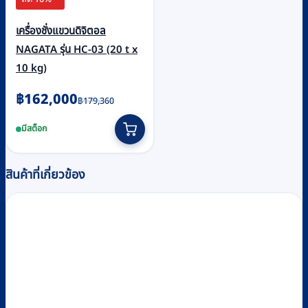
เครื่องชั่งแขวนดิจิตอล
NAGATA รุ่น HC-03 (20 t x
10 kg)
Original
Current
฿
162,000
฿
179,360
price
price
มีสต็อก
was:
is:
฿179,360.
฿162,000.
สินค้าที่เกี่ยวข้อง