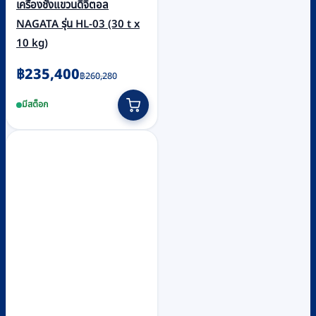
เครื่องชั่งแขวนดิจิตอล
NAGATA รุ่น HL-03 (30 t x
10 kg)
Original
Current
฿
235,400
฿
260,280
price
price
มีสต็อก
was:
is:
฿260,280.
฿235,400.