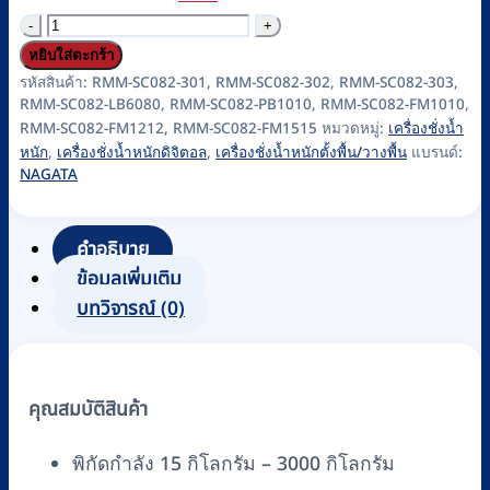
จำนวน
เครื่อง
หยิบใส่ตะกร้า
ชั่ง
รหัสสินค้า:
RMM-SC082-301, RMM-SC082-302, RMM-SC082-303,
RMM-SC082-LB6080, RMM-SC082-PB1010, RMM-SC082-FM1010,
น้ำ
RMM-SC082-FM1212, RMM-SC082-FM1515
หมวดหมู่:
เครื่องชั่งน้ำ
หนัก
หนัก
,
เครื่องชั่งน้ำหนักดิจิตอล
,
เครื่องชั่งน้ำหนักตั้งพื้น/วางพื้น
แบรนด์:
ดิจิตอล
NAGATA
แบบ
ตั้ง
คำอธิบาย
พื้น
ข้อมูลเพิ่มเติม
NAGATA
บทวิจารณ์ (0)
รุ่น
KW
(Platform
คุณสมบัติสินค้า
Scale)
พิกัด
พิกัดกำลัง 15 กิโลกรัม – 3000 กิโลกรัม
15-