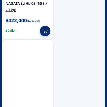
NAGATA รุ่น HL-03 (50 t x
20 kg)
Original
Current
฿
422,000
฿
466,250
price
price
มีสต็อก
was:
is:
฿466,250.
฿422,000.