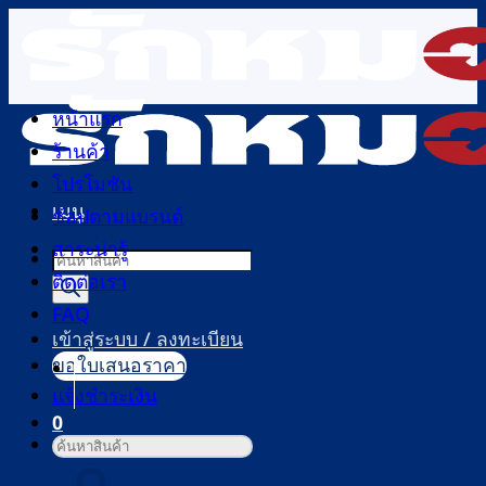
ข้าม
ไป
ยัง
เนื้อหา
หน้าแรก
ร้านค้า
โปรโมชัน
เมนู
ช้อปตามแบรนด์
สาระน่ารู้
Products
ติดต่อเรา
search
FAQ
เข้าสู่ระบบ / ลงทะเบียน
ขอใบเสนอราคา
แจ้งชำระเงิน
0
ค้นหา:
ตะกร้าสินค้า