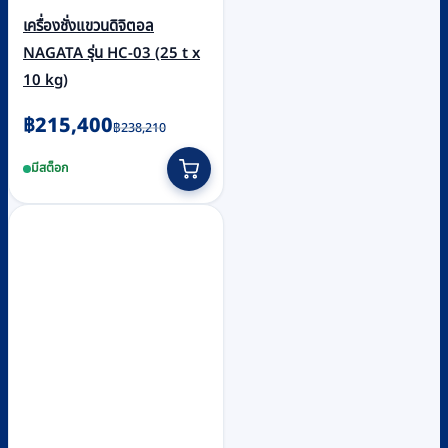
เครื่องชั่งแขวนดิจิตอล
NAGATA รุ่น HC-03 (25 t x
10 kg)
Original
Current
฿
215,400
฿
238,210
price
price
มีสต็อก
was:
is:
฿238,210.
฿215,400.