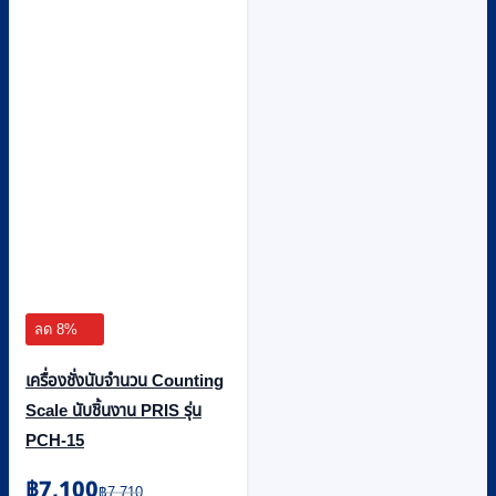
ลด 8%
เครื่องชั่งนับจำนวน Counting
Scale นับชิ้นงาน PRIS รุ่น
PCH-15
Original
Current
฿
7,100
฿
7,710