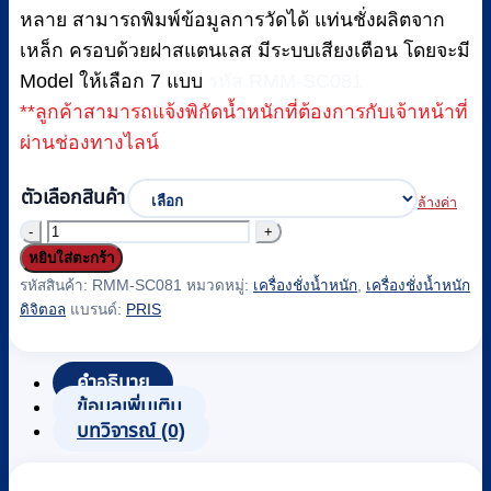
หลาย สามารถพิมพ์ข้อมูลการวัดได้ แท่นชั่งผลิตจาก
เหล็ก ครอบด้วยฝาสแตนเลส มีระบบเสียงเตือน โดยจะมี
Model ให้เลือก 7 แบบ
รหัส RMM-SC081
**ลูกค้าสามารถแจ้งพิกัดน้ำหนักที่ต้องการกับเจ้าหน้าที่
ผ่านช่องทางไลน์
ตัวเลือกสินค้า
ล้างค่า
จำนวน
หยิบใส่ตะกร้า
เครื่อง
รหัสสินค้า:
RMM-SC081
หมวดหมู่:
เครื่องชั่งน้ำหนัก
,
เครื่องชั่งน้ำหนัก
ชั่ง
ดิจิตอล
แบรนด์:
PRIS
น้ำ
หนัก
คำอธิบาย
ตั้ง
ข้อมูลเพิ่มเติม
พื้น
บทวิจารณ์ (0)
แบบ
ดิจิตอล