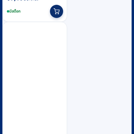
price
price
was:
is:
มีสต็อก
฿7,710.
฿7,100.