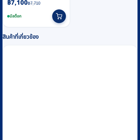
Original
Current
฿
7,100
฿
7,710
price
price
was:
is:
มีสต็อก
฿7,710.
฿7,100.
สินค้าที่เกี่ยวข้อง