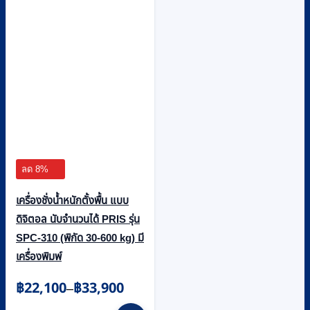
ลด 8%
เครื่องชั่งน้ำหนักตั้งพื้น แบบ
ดิจิตอล นับจำนวนได้ PRIS รุ่น
SPC-310 (พิกัด 30-600 kg) มี
เครื่องพิมพ์
Price
฿
22,100
฿
33,900
–
range:
This