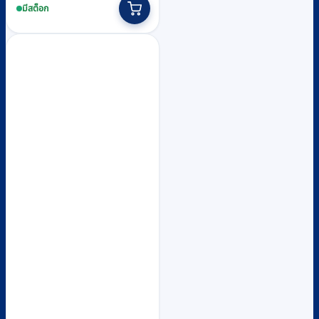
฿22,100
product
มีสต็อก
through
has
multiple
฿33,900
variants.
The
options
may
be
chosen
on
the
product
page