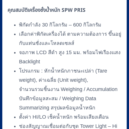
PRIS
คุณสมบัติเครื่องชั่งน้ำหนัก SPW PRIS
รุ่น
SPW-
310
พิกัดกำลัง 30 กิโลกรัม – 600 กิโลกรัม
(พิกัด
เลือกค่าพิกัดเครื่องได้ ตามความต้องการ ขึ้นอยู่
30kg-
กับแท่นชั่งและโหลดเซลส์
600kg)
ชิ้น
จอภาพ LCD สีดำ สูง 15 มม. พร้อมไฟเรืองแสง
Backlight
โปรแกรม : หักน้ำหนักภาชนะเปล่า (Tare
weight), ค่าเฉลี่ย (Unit weight),
จำนวนรวมชิ้นงาน Weighing / Accumulation
บันทึกข้อมูลสะสม / Weighing Data
Summarizing สรุปผลข้อมูลน้ำหนัก
ตั้งค่า HI/LO เช็คน้ำหนัก พร้อมเสียงเตือน
ช่องสัญญาณเชื่อมต่อกับชุด Tower Light – Hi