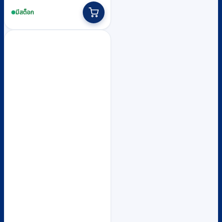
was:
is:
มีสต็อก
฿7,710.
฿7,100.