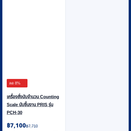
ลด 8%
เครื่องชั่งนับจำนวน Counting
Scale นับชิ้นงาน PRIS รุ่น
PCH-30
Original
Current
฿
7,100
฿
7,710
price
price