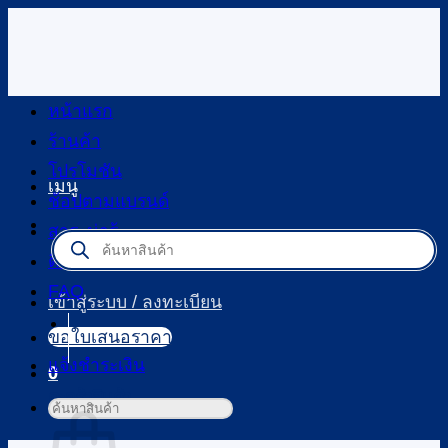
ข้าม
ไป
ยัง
เนื้อหา
หน้าแรก
ร้านค้า
โปรโมชัน
เมนู
ช้อปตามแบรนด์
สาระน่ารู้
Products
search
ติดต่อเรา
FAQ
เข้าสู่ระบบ / ลงทะเบียน
ขอใบเสนอราคา
แจ้งชำระเงิน
0
ตะกร้าสินค้า
ค้นหา: