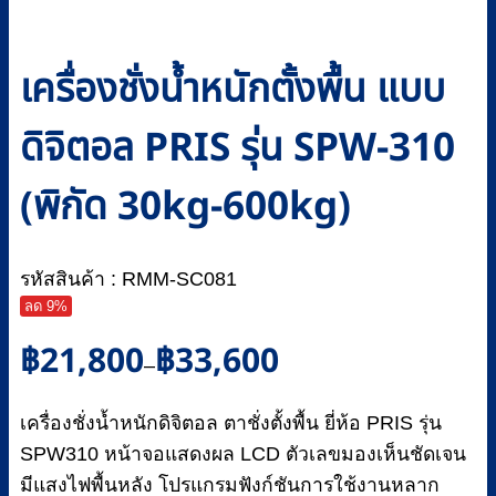
เครื่องชั่งน้ำหนักตั้งพื้น แบบ
ดิจิตอล PRIS รุ่น SPW-310
(พิกัด 30kg-600kg)
รหัสสินค้า : RMM-SC081
ลด 9%
Price
฿
21,800
฿
33,600
–
range:
฿21,800
เครื่องชั่งน้ำหนักดิจิตอล ตาชั่งตั้งพื้น ยี่ห้อ PRIS รุ่น
through
฿33,600
SPW310 หน้าจอแสดงผล LCD ตัวเลขมองเห็นชัดเจน
มีแสงไฟพื้นหลัง โปรแกรมฟังก์ชันการใช้งานหลาก