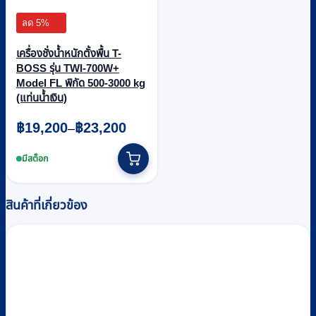
ลด 5%
เครื่องชั่งน้ำหนักตั้งพื้น T-
BOSS รุ่น TWI-700W+
Model FL พิกัด 500-3000 kg
(แท่นน้ำเงิน)
Price
฿
19,200
฿
23,200
–
range:
This
฿19,200
product
มีสต็อก
through
has
multiple
฿23,200
variants.
สินค้าที่เกี่ยวข้อง
The
options
may
be
chosen
on
the