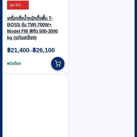
ลด 6%
เครื่องชั่งน้ำหนักตั้งพื้น T-
BOSS รุ่น TWI-700W+
Model FM พิกัด 500-3000
kg (แท่นเหลือง)
Price
฿
21,400
฿
26,100
–
range:
This
฿21,400
product
มีสต็อก
through
has
multiple
฿26,100
variants.
The
options
may
be
chosen
on
the
product