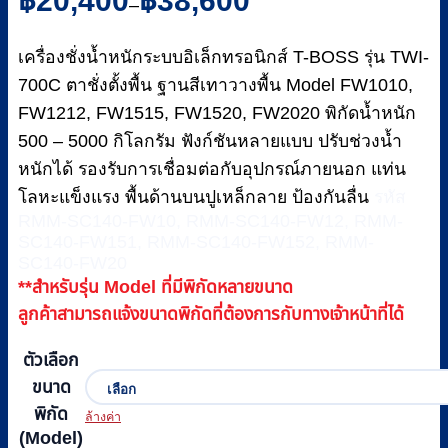
฿
20,400
฿
38,600
–
range:
฿20,400
เครื่องชั่งน้ำหนักระบบอิเล็กทรอนิกส์ T-BOSS รุ่น TWI-
through
฿38,600
700C ตาชั่งตั้งพื้น ฐานสีเทาวางพื้น Model FW1010,
FW1212, FW1515, FW1520, FW2020 พิกัดน้ำหนัก
500 – 5000 กิโลกรัม ฟังก์ชันหลายแบบ ปรับช่วงน้ำ
หนักได้ รองรับการเชื่อมต่อกับอุปกรณ์ภายนอก แท่น
โลหะแข็งแรง พื้นด้านบนปูเหล็กลาย ป้องกันลื่น
รหัส
RMM-SC140-FW10, RMM-SC140-FW12, RMM-
SC140-FW151, RMM-SC140-FW152, RMM-
SC140-FW20
**สำหรับรุ่น Model ที่มีพิกัดหลายขนาด
ลูกค้าสามารถแจ้งขนาดพิกัดที่ต้องการกับทางเจ้าหน้าที่ได้
ตัวเลือก
ขนาด
พิกัด
ล้างค่า
(Model)