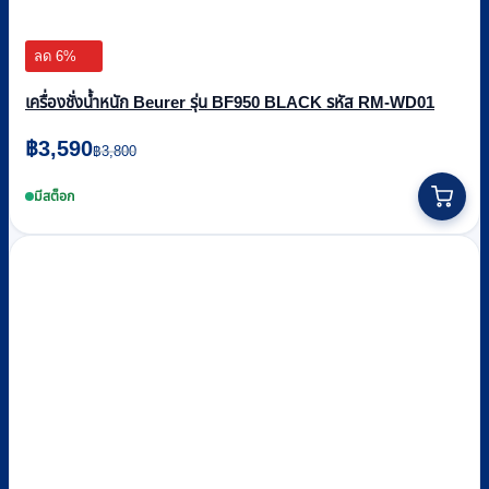
ลด 6%
เครื่องชั่งน้ำหนัก Beurer รุ่น BF950 BLACK รหัส RM-WD01
Original
Current
฿
3,590
฿
3,800
price
price
was:
is:
มีสต็อก
฿3,800.
฿3,590.