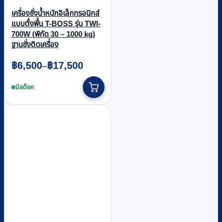
เครื่องชั่งน้ำหนักอิเล็กทรอนิกส์
แบบตั้งพื้น T-BOSS รุ่น TWI-
700W (พิกัด 30 – 1000 kg)
ฐานชั่งติดเครื่อง
Price
฿
6,500
฿
17,500
–
range:
This
฿6,500
product
มีสต็อก
through
has
multiple
฿17,500
variants.
The
options
may
be
chosen
on
the
product
page