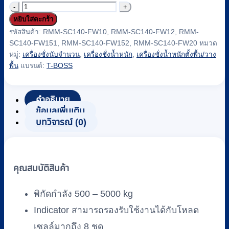
จำนวน
หยิบใส่ตะกร้า
เครื่อง
รหัสสินค้า:
RMM-SC140-FW10, RMM-SC140-FW12, RMM-
ชั่ง
SC140-FW151, RMM-SC140-FW152, RMM-SC140-FW20
หมวด
น้ำ
หมู่:
เครื่องชั่งนับจำนวน
,
เครื่องชั่งน้ำหนัก
,
เครื่องชั่งน้ำหนักตั้งพื้น/วาง
หนัก
พื้น
แบรนด์:
T-BOSS
นับ
จำนวน
คำอธิบาย
แบบ
ข้อมูลเพิ่มเติม
ตั้ง
บทวิจารณ์ (0)
พื้น
T-
BOSS
คุณสมบัติสินค้า
รุ่น
TWI-
พิกัดกำลัง 500 – 5000 kg
700C
Model
Indicator สามารถรองรับใช้งานได้กับโหลด
FW
เซลล์มากถึง 8 ชุด