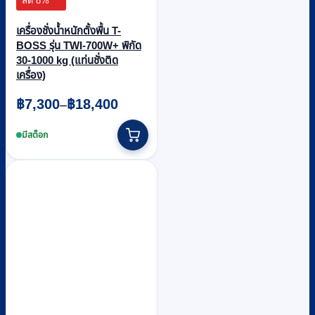
ลด 8%
เครื่องชั่งน้ำหนักตั้งพื้น T-
BOSS รุ่น TWI-700W+ พิกัด
30-1000 kg (แท่นชั่งติด
เครื่อง)
Price
฿
7,300
฿
18,400
–
range:
This
฿7,300
product
มีสต็อก
through
has
multiple
฿18,400
variants.
The
options
may
be
chosen
on
the
product
page