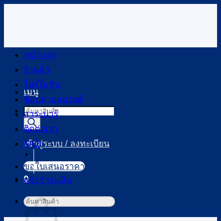
ข้าม
ไป
ยัง
เนื้อหา
หน้าแรก
ร้านค้า
โปรโมชัน
เมนู
ช้อปตามแบรนด์
Products
สาระน่ารู้
search
ติดต่อเรา
FAQ
เข้าสู่ระบบ / ลงทะเบียน
ขอใบเสนอราคา
0
แจ้งชำระเงิน
ตะกร้าสินค้า
ค้นหา: