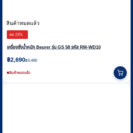
สินค้าหมดแล้ว
ลด 23%
เครื่องชั่งน้ำหนัก Beurer รุ่น GS 58 รหัส RM-WD10
Original
Current
฿
2,690
฿
3,490
price
price
was:
is:
สินค้าหมดแล้ว
฿3,490.
฿2,690.