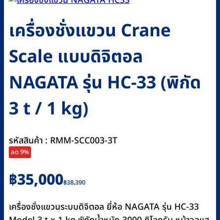
เครื่องชั่งแขวน Crane
Scale แบบดิจิตอล
NAGATA รุ่น HC-33 (พิกัด
3 t / 1 kg)
รหัสสินค้า : RMM-SCC003-3T
ลด 9%
Original
Current
฿
35,000
฿
38,390
price
price
was:
is:
เครื่องชั่งแขวนระบบดิจิตอล ยี่ห้อ NAGATA รุ่น HC-33
฿38,390.
฿35,000.