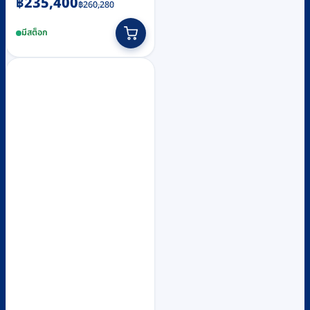
Original
Current
฿
235,400
฿
260,280
price
price
มีสต็อก
was:
is:
฿260,280.
฿235,400.