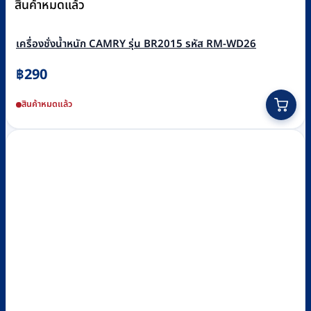
สินค้าหมดแล้ว
เครื่องชั่งน้ำหนัก CAMRY รุ่น BR2015 รหัส RM-WD26
฿
290
This
สินค้าหมดแล้ว
product
has
multiple
variants.
The
options
may
be
chosen
on
the