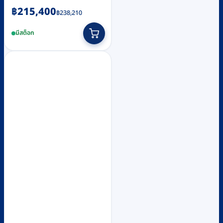
Original
Current
฿
215,400
฿
238,210
price
price
มีสต็อก
was:
is:
฿238,210.
฿215,400.