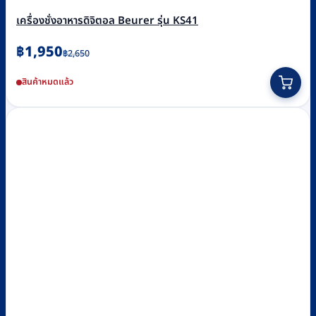
เครื่องชั่งอาหารดิจิตอล Beurer รุ่น KS41
Original
Current
฿
1,950
฿
2,650
price
price
สินค้าหมดแล้ว
was:
is:
฿2,650.
฿1,950.