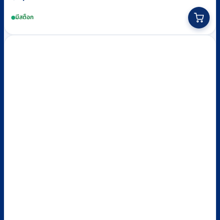
This
มีสต็อก
product
has
multiple
variants.
The
options
may
be
chosen
on
the
product
page