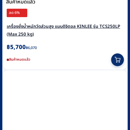
สินค้าหมดแล้ว
ลด 6%
เครื่องชั่งน้ำหนักวัดส่วนสูง แบบดิจิตอล KINLEE รุ่น TCS250LP
(Max 250 kg)
Original
Current
฿
5,700
฿
6,070
price
price
สินค้าหมดแล้ว
was:
is:
฿6,070.
฿5,700.