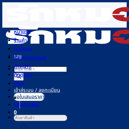
ข้าม
ไป
ยัง
เนื้อหา
หน้าแรก
ร้านค้า
โปรโมชัน
เมนู
ช้อปตามแบรนด์
สาระน่ารู้
Products
ติดต่อเรา
search
FAQ
เข้าสู่ระบบ / ลงทะเบียน
ขอใบเสนอราคา
แจ้งชำระเงิน
0
ค้นหา:
ตะกร้าสินค้า