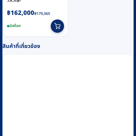
Original
Current
฿
162,000
฿
179,360
price
price
มีสต็อก
was:
is:
฿179,360.
฿162,000.
สินค้าที่เกี่ยวข้อง