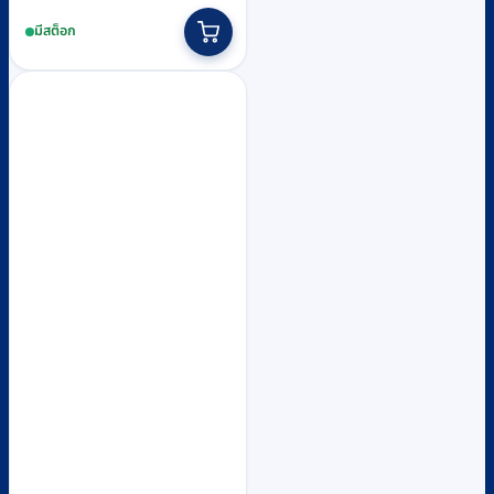
price
price
มีสต็อก
was:
is:
฿466,250.
฿422,000.