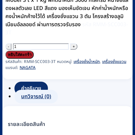
Model 3 t x 1 kg พิกัดน้ำหนัก 3000 กิโลกรัม หน้าจอแส
ดงผลตัวเลข LED สีแดง มองเห็นชัดเจน หักค่าน้ำหนักหรือ
คงน้ำหนักค้างไว้ได้ เครื่องชั่งแขวน 3 ตัน โครงสร้างอลูมิ
เนียมอัลลอยด์ ผ่านการตรวจรับรอง
รหัส RMM-SCC003-
3T
จำนวน
เครื่อง
หยิบใส่ตะกร้า
ชั่ง
รหัสสินค้า:
RMM-SCC003-3T
หมวดหมู่:
เครื่องชั่งน้ำหนัก
,
เครื่องชั่งแขวน
แบรนด์:
NAGATA
แขวน
Crane
Scale
คำอธิบาย
แบบ
บทวิจารณ์ (0)
ดิจิตอล
NAGATA
รุ่น
รายละเอียดสินค้า
HC-