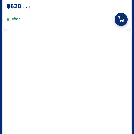
Original
Current
฿
620
฿
670
price
price
มีสต็อก
was:
is:
฿670.
฿620.