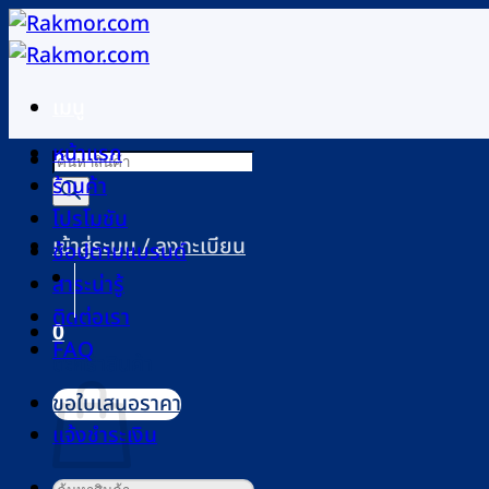
ข้าม
ไป
ยัง
เมนู
เนื้อหา
หน้าแรก
Products
ร้านค้า
search
โปรโมชัน
เข้าสู่ระบบ / ลงทะเบียน
ช้อปตามแบรนด์
สาระน่ารู้
ติดต่อเรา
0
FAQ
ตะกร้าสินค้า
ขอใบเสนอราคา
แจ้งชำระเงิน
ค้นหา: