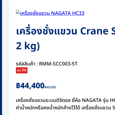
เครื่องชั่งแขวน Crane 
2 kg)
รหัสสินค้า : RMM-SCC003-5T
ลด 9%
Original
Current
฿
44,400
฿
48,690
price
price
was:
is:
เครื่องชั่งแขวนระบบดิจิตอล ยี่ห้อ NAGATA รุ่น
฿48,690.
฿44,400.
ค่าน้ำหนักหรือคงน้ำหนักค้างไว้ได้ เครื่องชั่งแข