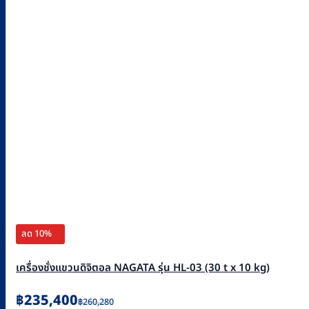
ลด 10%
เครื่องชั่งแขวนดิจิตอล NAGATA รุ่น HL-03 (30 t x 10 kg)
Original
Current
฿
235,400
฿
260,280