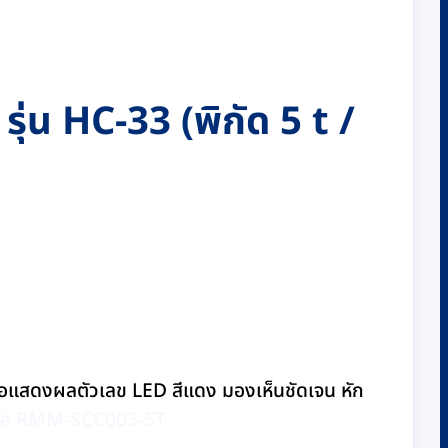
่น HC-33 (พิกัด 5 t /
้าจอแสดงผลตัวเลข LED สีแดง มองเห็นชัดเจน หัก
ัส RMM-SCC003-5T