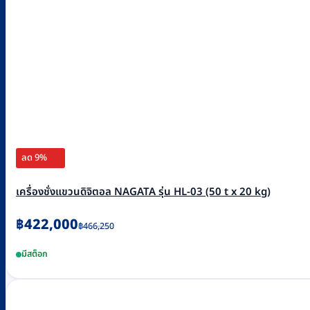
ลด 9%
เครื่องชั่งแขวนดิจิตอล NAGATA รุ่น HL-03 (50 t x 20 kg)
Original
Current
฿
422,000
฿
466,250
price
price
มีสต็อก
was:
is:
฿466,250.
฿422,000.