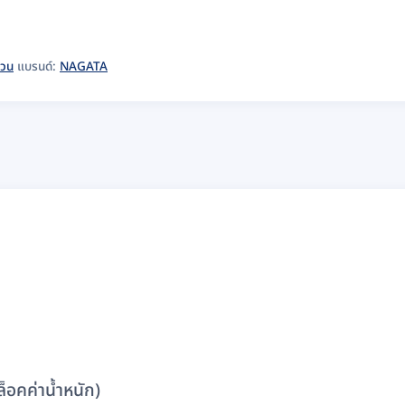
ขวน
แบรนด์:
NAGATA
็อคค่าน้ำหนัก)