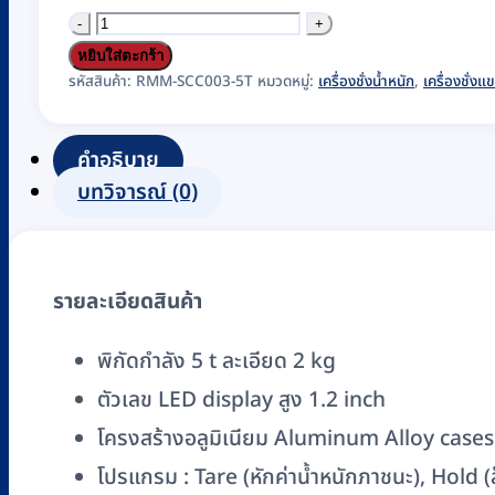
จำนวน
เครื่อง
หยิบใส่ตะกร้า
ชั่ง
รหัสสินค้า:
RMM-SCC003-5T
หมวดหมู่:
เครื่องชั่งน้ำหนัก
,
เครื่องชั่งแ
แขวน
Crane
คำอธิบาย
Scale
บทวิจารณ์ (0)
แบบ
ดิจิตอล
NAGATA
รายละเอียดสินค้า
รุ่น
HC-
พิกัดกำลัง 5 t ละเอียด 2 kg
33
ตัวเลข LED display สูง 1.2 inch
(พิกัด
5
โครงสร้างอลูมิเนียม Aluminum Alloy cases
t
โปรแกรม : Tare (หักค่าน้ำหนักภาชนะ), Hold (ล