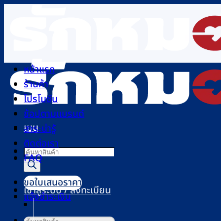
ข้าม
ไป
ยัง
เนื้อหา
หน้าแรก
ร้านค้า
โปรโมชัน
ช้อปตามแบรนด์
เมนู
สาระน่ารู้
ติดต่อเรา
Products
FAQ
search
ขอใบเสนอราคา
เข้าสู่ระบบ / ลงทะเบียน
แจ้งชำระเงิน
ค้นหา: