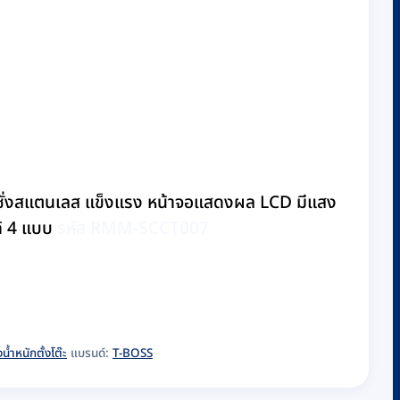
ท่นชั่งสแตนเลส แข็งแรง หน้าจอแสดงผล LCD มีแสง
ด้ 4 แบบ
รหัส RMM-SCCT007
่งน้ำหนักตั้งโต๊ะ
แบรนด์:
T-BOSS