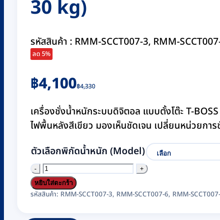
30 kg)
รหัสสินค้า : RMM-SCCT007-3, RMM-SCCT0
ลด 5%
Original
Current
฿
4,100
฿
4,330
price
price
was:
is:
เครื่องชั่งน้ำหนักระบบดิจิตอล แบบตั้งโต๊ะ T-B
฿4,330.
฿4,100.
ไฟพื้นหลังสีเขียว มองเห็นชัดเจน เปลี่ยนหน่วยการช
ตัวเลือกพิกัดน้ำหนัก (Model)
จำนวน
เครื่อง
หยิบใส่ตะกร้า
ชั่ง
รหัสสินค้า:
RMM-SCCT007-3, RMM-SCCT007-6, RMM-SCCT007-
ดิจิตอล