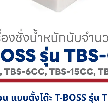
วน แบบตั้งโต๊ะ T-BOSS รุ่น 