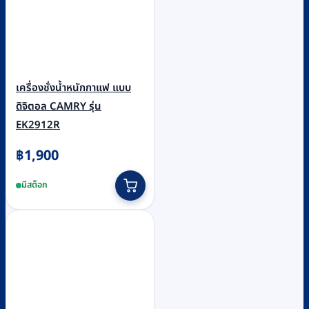
เครื่องชั่งน้ำหนักกาแฟ แบบ
ดิจิตอล CAMRY รุ่น
EK2912R
฿
1,900
มีสต็อก