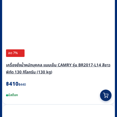
ลด 7%
เครื่องชั่งน้ำหนักบุคคล แบบเข็ม CAMRY รุ่น BR2017-L14 สีขาว
พิกัด 130 กิโลกรัม (130 kg)
Original
Current
฿
410
฿
440
price
price
มีสต็อก
was:
is:
฿440.
฿410.