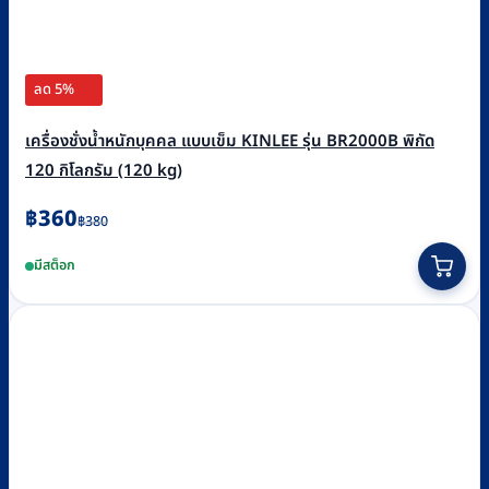
ลด 5%
เครื่องชั่งน้ำหนักบุคคล แบบเข็ม KINLEE รุ่น BR2000B พิกัด
120 กิโลกรัม (120 kg)
Original
Current
฿
360
฿
380
price
price
มีสต็อก
was:
is:
฿380.
฿360.