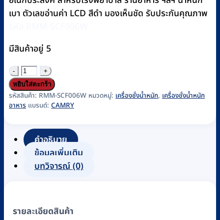
อเนกประสงค์ สำหรับโรงพยาบาล ร้านอาหาร ฯลฯ น้ำหนัก
เบา ตัวเลขอ่านค่า LCD สีดำ มองเห็นชัด รับประกันคุณภาพ
รหัส RMM-SCF006W
มีสินค้าอยู่ 5
จำนวน
เครื่อง
หยิบใส่ตะกร้า
ชั่ง
รหัสสินค้า:
RMM-SCF006W
หมวดหมู่:
เครื่องชั่งน้ำหนัก
,
เครื่องชั่งน้ำหนัก
อาหาร
แบรนด์:
CAMRY
สูตร
อาหาร
แบบ
คำอธิบาย
ดิจิตอล
ข้อมูลเพิ่มเติม
CAMRY
บทวิจารณ์ (0)
รุ่น
EK
3211
รายละเอียดสินค้า
พิกัด