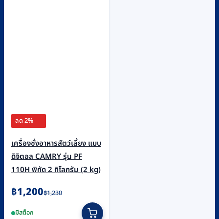
ลด 2%
เครื่องชั่งอาหารสัตว์เลี้ยง แบบ
ดิจิตอล CAMRY รุ่น PF
110H พิกัด 2 กิโลกรัม (2 kg)
Original
Current
฿
1,200
฿
1,230
price
price
มีสต็อก
was:
is: