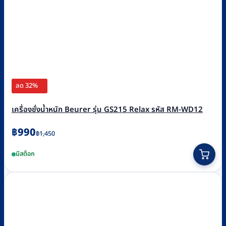
ลด 32%
เครื่องชั่งน้ำหนัก Beurer รุ่น GS215 Relax รหัส RM-WD12
Original
Current
฿
990
฿
1,450
price
price
มีสต็อก
was:
is:
฿1,450.
฿990.