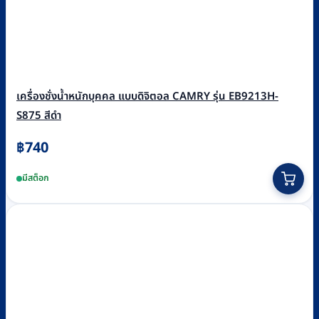
เครื่องชั่งน้ำหนักบุคคล แบบดิจิตอล CAMRY รุ่น EB9213H-
S875 สีดำ
฿
740
มีสต็อก