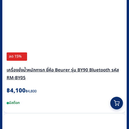
ลด 15%
เครื่องชั่งน้ำหนักทารก ยี่ห้อ Beurer รุ่น BY90 Bluetooth รหัส
RM-BY05
Original
Current
฿
4,100
฿
4,800
price
price
มีสต็อก
was:
is:
฿4,800.
฿4,100.