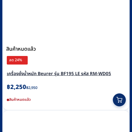
สินค้าหมดแล้ว
ลด 24%
เครื่องชั่งน้ำหนัก Beurer รุ่น BF195 LE รหัส RM-WD05
Original
Current
฿
2,250
฿
2,950
price
price
สินค้าหมดแล้ว
was:
is:
฿2,950.
฿2,250.