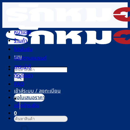
ข้าม
ไป
ยัง
เนื้อหา
หน้าแรก
ร้านค้า
โปรโมชัน
เมนู
ช้อปตามแบรนด์
สาระน่ารู้
Products
ติดต่อเรา
search
FAQ
เข้าสู่ระบบ / ลงทะเบียน
ขอใบเสนอราคา
แจ้งชำระเงิน
0
ค้นหา:
ตะกร้าสินค้า