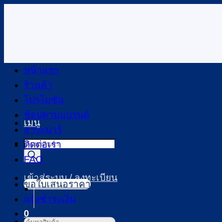
ข้าม
ไป
ยัง
เนื้อหา
หน้าแรก
ร้านค้า
โปรโมชัน
ช้อปตามแบรนด์
เมนู
สาระน่ารู้
Products
ติดต่อเรา
search
FAQ
เข้าสู่ระบบ / ลงทะเบียน
ขอใบเสนอราคา
แจ้งชำระเงิน
0