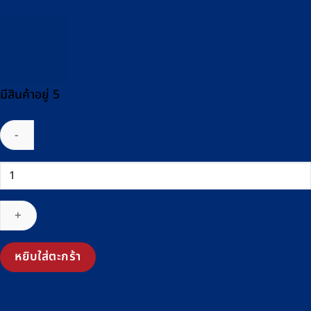
มีสินค้าอยู่ 5
จำนวน
เครื่อง
ชั่ง
น้ำ
หนัก
วัด
หยิบใส่ตะกร้า
ส่วน
สูง
แบบ