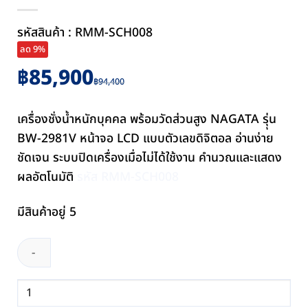
รหัสสินค้า : RMM-SCH008
ลด 9%
Original
Current
฿
85,900
฿
94,400
price
price
was:
is:
เครื่องชั่งน้ำหนักบุคคล พร้อมวัดส่วนสูง NAGATA รุุ่น
฿94,400.
฿85,900.
BW-2981V หน้าจอ LCD แบบตัวเลขดิจิตอล อ่านง่าย
ชัดเจน ระบบปิดเครื่องเมื่อไม่ได้ใช้งาน คำนวณและแสดง
ผลอัตโนมัติ
รหัส RMM-SCH008
มีสินค้าอยู่ 5
จำนวน
เครื่อง