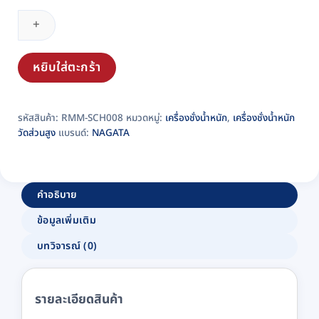
ชั่ง
น้ำ
หนัก
วัด
หยิบใส่ตะกร้า
ส่วน
สูง
รหัสสินค้า:
RMM-SCH008
หมวดหมู่:
เครื่องชั่งน้ำหนัก
,
เครื่องชั่งน้ำหนัก
แบบ
วัดส่วนสูง
แบรนด์:
NAGATA
ดิจิตอล
NAGATA
รุ่น
BW-
คำอธิบาย
2981V
ข้อมูลเพิ่มเติม
พร้อม
แสดง
บทวิจารณ์ (0)
ส่วน
สูง
อัตโนมัติ
รายละเอียดสินค้า
ชิ้น