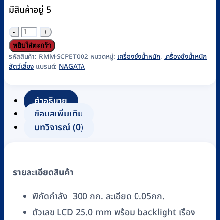
มีสินค้าอยู่ 5
จำนวน
เครื่อง
หยิบใส่ตะกร้า
ชั่ง
รหัสสินค้า:
RMM-SCPET002
หมวดหมู่:
เครื่องชั่งน้ำหนัก
,
เครื่องชั่งน้ำหนัก
สัตว์เลี้ยง
แบรนด์:
NAGATA
น้ำ
หนัก
สัตว์
คำอธิบาย
เลี้ยง
ข้อมูลเพิ่มเติม
NAGATA
บทวิจารณ์ (0)
รุ่น
BW-
7842
รายละเอียดสินค้า
ชิ้น
พิกัดกำลัง 300 กก. ละเอียด 0.05กก.
ตัวเลข LCD 25.0 mm พร้อม backlight เรือง