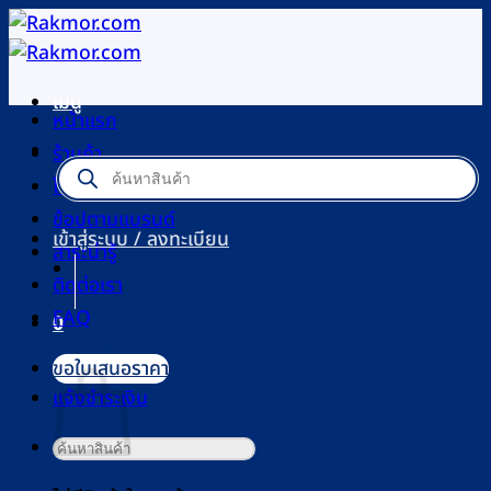
ข้าม
ไป
ยัง
เมนู
เนื้อหา
หน้าแรก
ร้านค้า
Products
search
โปรโมชัน
ช้อปตามแบรนด์
เข้าสู่ระบบ / ลงทะเบียน
สาระน่ารู้
ติดต่อเรา
FAQ
0
ตะกร้าสินค้า
ขอใบเสนอราคา
แจ้งชำระเงิน
ค้นหา: