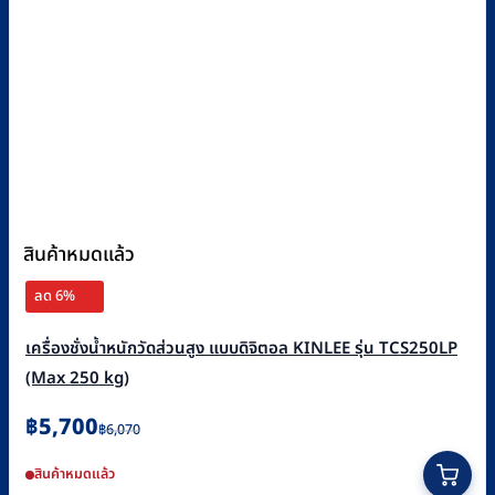
สินค้าหมดแล้ว
ลด 6%
เครื่องชั่งน้ำหนักวัดส่วนสูง แบบดิจิตอล KINLEE รุ่น TCS250LP
(Max 250 kg)
Original
Current
฿
5,700
฿
6,070
price
price
สินค้าหมดแล้ว
was:
is: