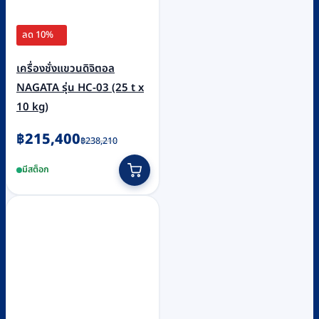
ลด 10%
เครื่องชั่งแขวนดิจิตอล
NAGATA รุ่น HC-03 (25 t x
10 kg)
Original
Current
฿
215,400
฿
238,210
price
price
มีสต็อก
was:
is:
฿238,210.
฿215,400.