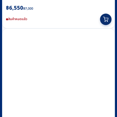
Original
Current
฿
6,550
฿
7,300
price
price
สินค้าหมดแล้ว
was:
is:
฿7,300.
฿6,550.