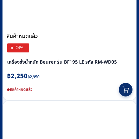
สินค้าหมดแล้ว
ลด 24%
เครื่องชั่งน้ำหนัก Beurer รุ่น BF195 LE รหัส RM-WD05
Original
Current
฿
2,250
฿
2,950
price
price
สินค้าหมดแล้ว
was:
is:
฿2,950.
฿2,250.