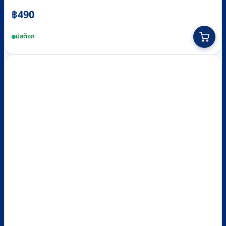
฿
490
มีสต็อก