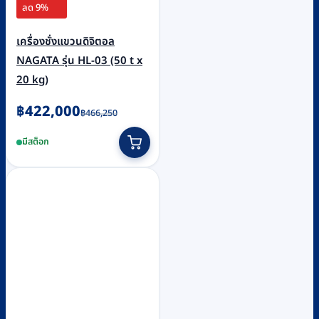
ลด 9%
เครื่องชั่งแขวนดิจิตอล
NAGATA รุ่น HL-03 (50 t x
20 kg)
Original
Current
฿
422,000
฿
466,250
price
price
มีสต็อก
was:
is:
฿466,250.
฿422,000.