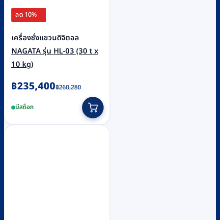
ลด 10%
เครื่องชั่งแขวนดิจิตอล
NAGATA รุ่น HL-03 (30 t x
10 kg)
Original
Current
฿
235,400
฿
260,280
price
price
มีสต็อก
was:
is:
฿260,280.
฿235,400.