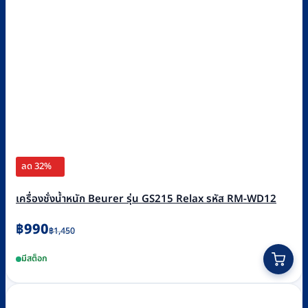
ลด 32%
เครื่องชั่งน้ำหนัก Beurer รุ่น GS215 Relax รหัส RM-WD12
Original
Current
฿
990
฿
1,450
price
price
มีสต็อก
was:
is:
฿1,450.
฿990.