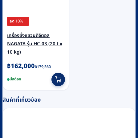
ลด 10%
เครื่องชั่งแขวนดิจิตอล
NAGATA รุ่น HC-03 (20 t x
10 kg)
Original
Current
฿
162,000
฿
179,360
price
price
มีสต็อก
was:
is:
฿179,360.
฿162,000.
สินค้าที่เกี่ยวข้อง