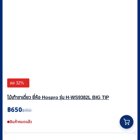
ลด 32%
ไม้เท้าขาเดี่ยว ยี่ห้อ Hospro รุ่น H-WS9382L BIG TIP
฿
650
Original
Current
฿
950
price
price
was:
is:
สินค้าหมดแล้ว
฿950.
฿650.