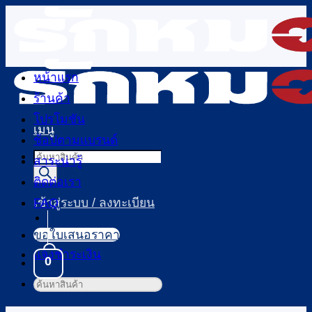
ข้าม
ไป
ยัง
เนื้อหา
หน้าแรก
ร้านค้า
โปรโมชัน
เมนู
ช้อปตามแบรนด์
Products
สาระน่ารู้
search
ติดต่อเรา
FAQ
เข้าสู่ระบบ / ลงทะเบียน
ขอใบเสนอราคา
แจ้งชำระเงิน
0
ค้นหา:
ตะกร้าสินค้า