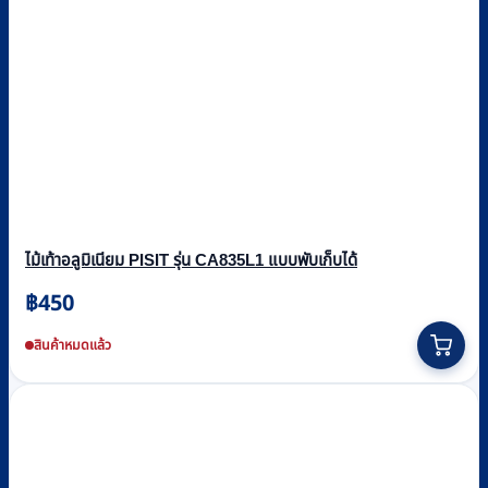
ไม้เท้าอลูมิเนียม PISIT รุ่น CA835L1 แบบพับเก็บได้
฿
450
สินค้าหมดแล้ว