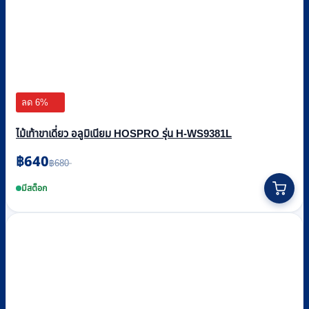
ลด 6%
ไม้เท้าขาเดี่ยว อลูมิเนียม HOSPRO รุ่น H-WS9381L
฿
640
Original
Current
฿
680
price
price
was:
is:
มีสต็อก
฿680.
฿640.