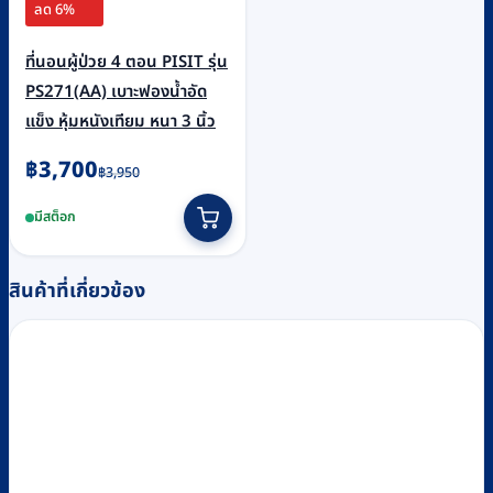
ลด 6%
ที่นอนผู้ป่วย 4 ตอน PISIT รุ่น
PS271(AA) เบาะฟองน้ำอัด
แข็ง หุ้มหนังเทียม หนา 3 นิ้ว
Original
Current
฿
3,700
฿
3,950
price
price
มีสต็อก
was:
is:
฿3,950.
฿3,700.
สินค้าที่เกี่ยวข้อง