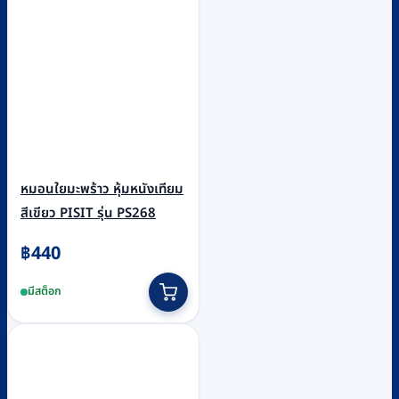
หมอนใยมะพร้าว หุ้มหนังเทียม
สีเขียว PISIT รุ่น PS268
฿
440
มีสต็อก