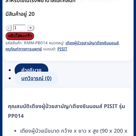
สำหรับใช้ในโรงพยาบาลและคลินิก
รหัส RMM-PB014
มีสินค้าอยู่ 20
จำนวน
เตียง
หยิบใส่ตะกร้า
ผู้
รหัสสินค้า:
RMM-PB014
หมวดหมู่:
เตียงผู้ป่วยสามัญ/เตียงซิมมอนส์
,
ครุภัณฑ์ทางการแพทย์
แบรนด์:
PISIT
ป่วย
สามัญ/
เตียง
คำอธิบาย
ซิ
บทวิจารณ์ (0)
ม
มอน
ส์
คุณสมบัติเตียงผู้ป่วยสามัญ/เตียงซิมมอนส์ PISIT รุ่น
PISIT
PP014
รุ่น
PP014
เตียงผู้ป่วยมีขนาด กว้าง x ยาว x สูง (90 x 200 x
ชิ้น