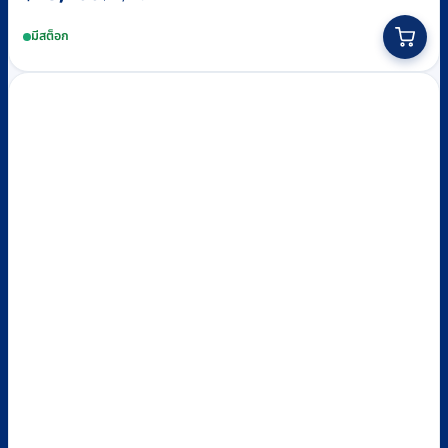
price
price
มีสต็อก
was:
is:
฿27,220.
฿25,100.