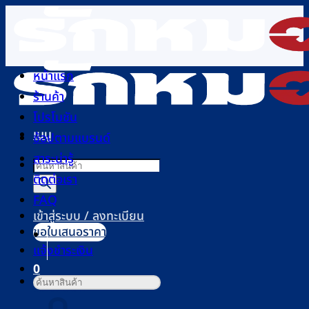
ข้าม
ไป
ยัง
เนื้อหา
หน้าแรก
ร้านค้า
โปรโมชัน
เมนู
ช้อปตามแบรนด์
สาระน่ารู้
Products
ติดต่อเรา
search
FAQ
เข้าสู่ระบบ / ลงทะเบียน
ขอใบเสนอราคา
แจ้งชำระเงิน
0
ค้นหา:
ตะกร้าสินค้า