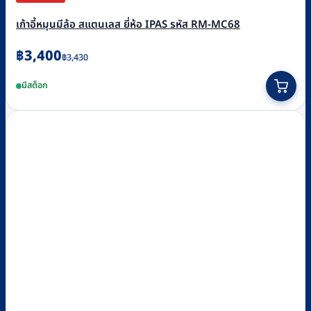
เก้าอี้หมุนมีล้อ สแตนเลส ยี่ห้อ IPAS รหัส RM-MC68
Original
Current
฿
3,400
฿
3,430
price
price
มีสต็อก
was:
is:
฿3,430.
฿3,400.