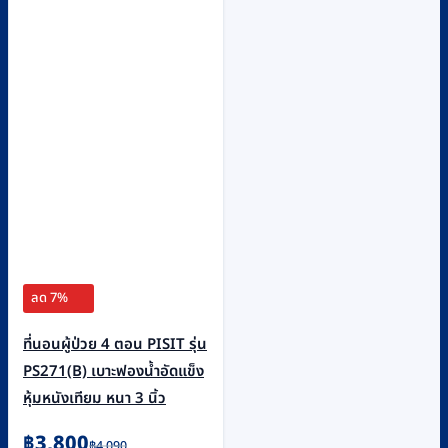
ลด 7%
ที่นอนผู้ป่วย 4 ตอน PISIT รุ่น
PS271(B) เบาะฟองน้ำอัดแข็ง
หุ้มหนังเทียม หนา 3 นิ้ว
Original
Current
฿
3,800
฿
4,090