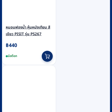
หมอนฟองน้ำ หุ้มหนังเทียม สี
เขียว PISIT รุ่น PS267
฿
440
มีสต็อก