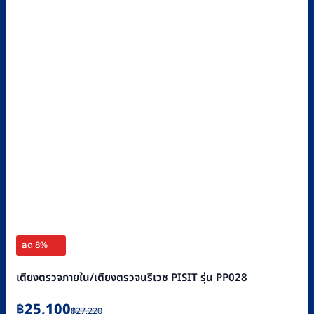
ลด 8%
เตียงตรวจภายใน/เตียงตรวจนรีเวช PISIT รุ่น PP028
Original
Current
฿
25,100
฿
27,220