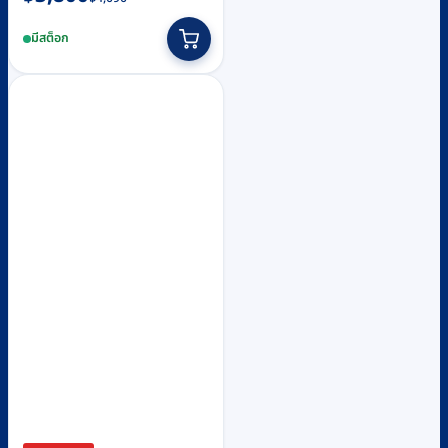
price
price
มีสต็อก
was:
is:
฿4,090.
฿3,800.