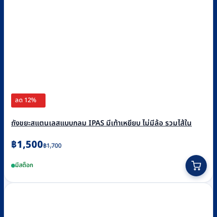
ลด 12%
ถังขยะสแตนเลสแบบกลม IPAS มีเท้าเหยียบ ไม่มีล้อ รวมไส้ใน
Original
Current
฿
1,500
฿
1,700
price
price
มีสต็อก
was:
is:
฿1,700.
฿1,500.