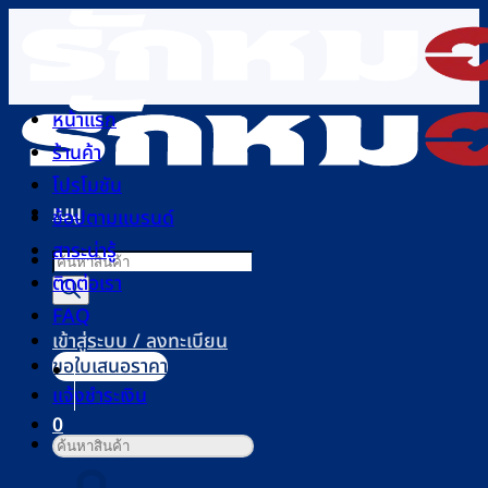
ข้าม
ไป
ยัง
เนื้อหา
หน้าแรก
ร้านค้า
โปรโมชัน
เมนู
ช้อปตามแบรนด์
สาระน่ารู้
Products
ติดต่อเรา
search
FAQ
เข้าสู่ระบบ / ลงทะเบียน
ขอใบเสนอราคา
แจ้งชำระเงิน
0
ค้นหา:
ตะกร้าสินค้า