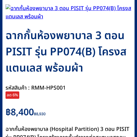
ฉากกั้นห้องพยาบาล 3 ตอน
PISIT รุ่น PP074(B) โครงส
แตนเลส พร้อมผ้า
รหัสสินค้า : RMM-HPS001
ลด 6%
Original
Current
฿
8,400
฿
8,930
price
price
was:
is:
ฉากกั้นห้องพยาบาล (Hospital Partition) 3 ตอน PISIT
฿8,930.
฿8,400.