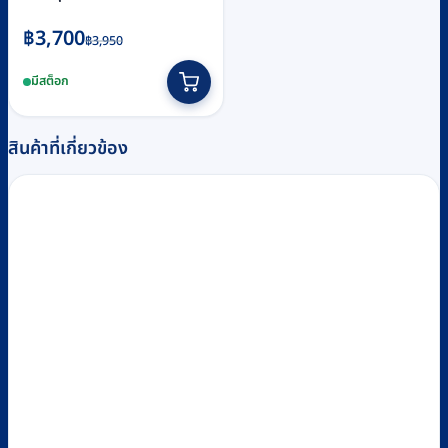
Original
Current
฿
3,700
฿
3,950
price
price
มีสต็อก
was:
is:
฿3,950.
฿3,700.
สินค้าที่เกี่ยวข้อง