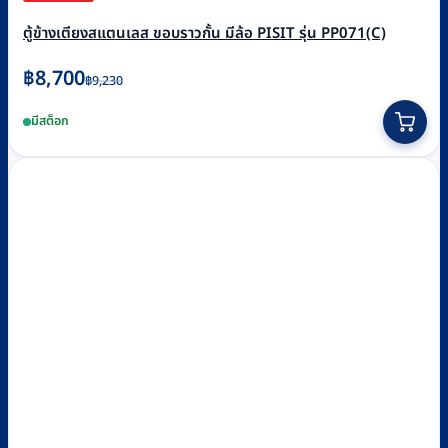
ตู้ข้างเตียงสแตนเลส ขอบราวกั้น มีล้อ PISIT รุ่น PP071(C)
Original
Current
฿
8,700
฿
9,230
price
price
มีสต็อก
was:
is:
฿9,230.
฿8,700.