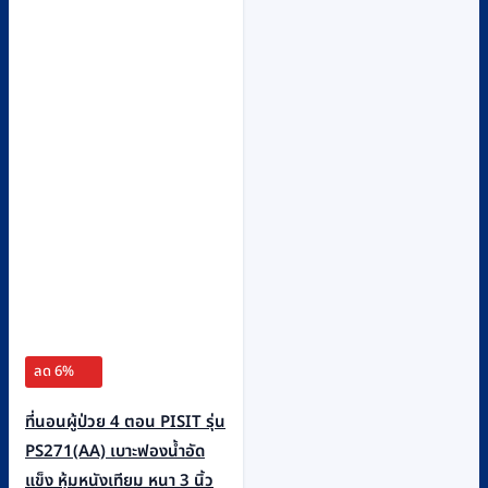
ลด 6%
ที่นอนผู้ป่วย 4 ตอน PISIT รุ่น
PS271(AA) เบาะฟองน้ำอัด
แข็ง หุ้มหนังเทียม หนา 3 นิ้ว