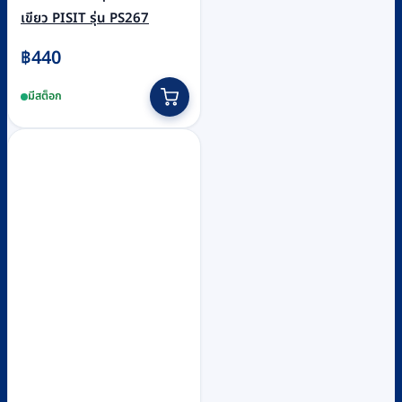
เขียว PISIT รุ่น PS267
฿
440
มีสต็อก