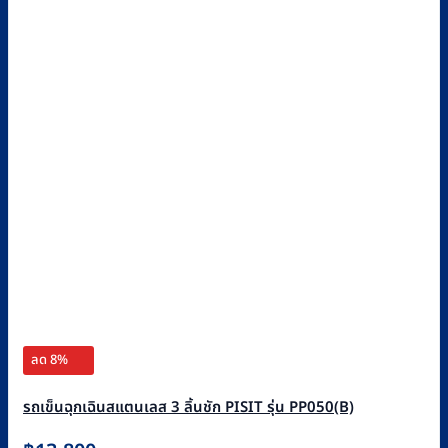
ลด 8%
รถเข็นฉุกเฉินสแตนเลส 3 ลิ้นชัก PISIT รุ่น PP050(B)