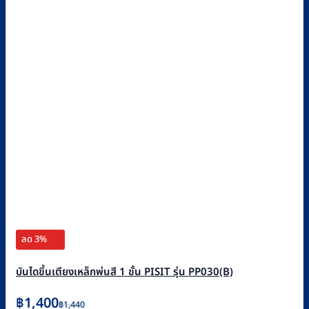
ลด 3%
บันไดขึ้นเตียงเหล็กพ่นสี 1 ขั้น PISIT รุ่น PP030(B)
Original
Current
฿
1,400
฿
1,440