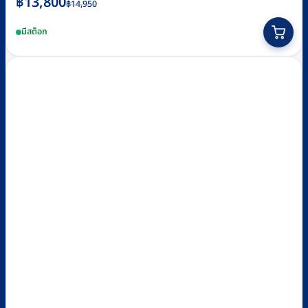
Original
Current
฿
13,800
฿
14,950
price
price
มีสต็อก
was:
is:
฿14,950.
฿13,800.