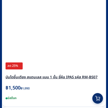
ลด 25%
บันไดขึ้นเตียง สแตนเลส แบบ 1 ขั้น ยี่ห้อ IPAS รหัส RM-BS07
Original
Current
฿
1,500
฿
1,990
price
price
มีสต็อก
was:
is:
฿1,990.
฿1,500.