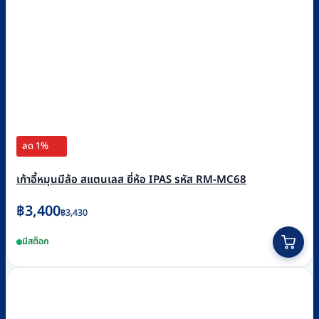
ลด 1%
เก้าอี้หมุนมีล้อ สแตนเลส ยี่ห้อ IPAS รหัส RM-MC68
Original
Current
฿
3,400
฿
3,430
price
price
มีสต็อก
was:
is:
฿3,430.
฿3,400.