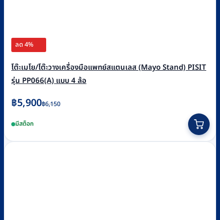
ลด 4%
โต๊ะเมโย/โต๊ะวางเครื่องมือแพทย์สแตนเลส (Mayo Stand) PISIT
รุ่น PP066(A) แบบ 4 ล้อ
Original
Current
฿
5,900
฿
6,150
price
price
มีสต็อก
was:
is:
฿6,150.
฿5,900.