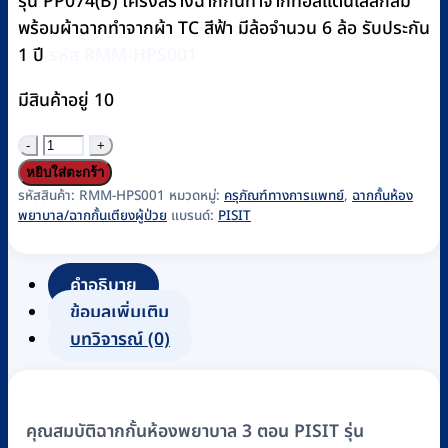
รุ่น PP074(B) โครงสร้างฉากกั้นทำจากท่อสแตนเลสกลม
พร้อมผ้าฉากทำจากผ้า TC สีฟ้า มีล้อจำนวน 6 ล้อ รับประกัน
1 ปี
รหัส RMM-HPS001
มีสินค้าอยู่ 10
จำนวน
ฉาก
หยิบใส่ตะกร้า
กั้น
รหัสสินค้า:
RMM-HPS001
หมวดหมู่:
ครุภัณฑ์ทางการแพทย์
,
ฉากกั้นห้อง
พยาบาล/ฉากกั้นเตียงผู้ป่วย
แบรนด์:
PISIT
ห้อง
พยาบาล
3
คำอธิบาย
ตอน
ข้อมูลเพิ่มเติม
PISIT
บทวิจารณ์ (0)
รุ่น
PP074(B)
โค
คุณสมบัติฉากกั้นห้องพยาบาล 3 ตอน PISIT รุ่น
รง