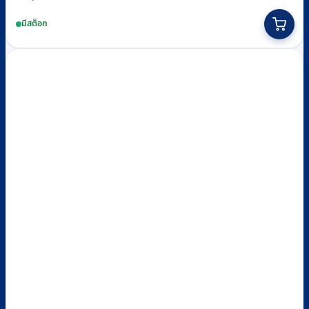
price
price
มีสต็อก
was:
is:
฿1,440.
฿1,400.