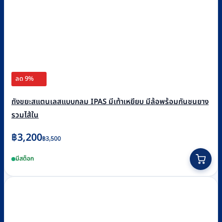
ลด 9%
ถังขยะสแตนเลสแบบกลม IPAS มีเท้าเหยียบ มีล้อพร้อมกันชนยาง
รวมไส้ใน
Original
Current
฿
3,200
฿
3,500
price
price
มีสต็อก
was:
is:
฿3,500.
฿3,200.