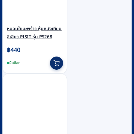
หมอนใยมะพร้าว หุ้มหนังเทียม
สีเขียว PISIT รุ่น PS268
฿
440
มีสต็อก