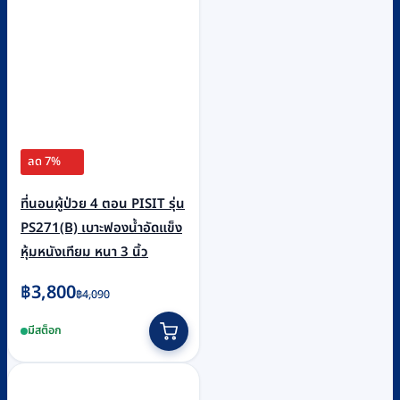
ลด 7%
ที่นอนผู้ป่วย 4 ตอน PISIT รุ่น
PS271(B) เบาะฟองน้ำอัดแข็ง
หุ้มหนังเทียม หนา 3 นิ้ว
Original
Current
฿
3,800
฿
4,090
price
price
มีสต็อก
was:
is:
฿4,090.
฿3,800.