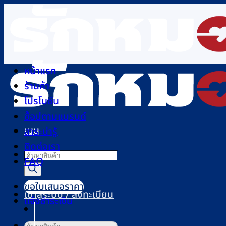
ข้าม
ไป
ยัง
เนื้อหา
หน้าแรก
ร้านค้า
โปรโมชัน
ช้อปตามแบรนด์
เมนู
สาระน่ารู้
ติดต่อเรา
Products
FAQ
search
ขอใบเสนอราคา
เข้าสู่ระบบ / ลงทะเบียน
แจ้งชำระเงิน
ค้นหา: