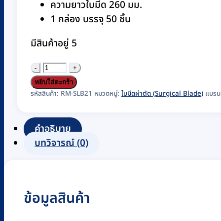
ความยาวใบมีด 260 มม.
1 กล่อง บรรจุ 50 ชิ้น
มีสินค้าอยู่ 5
จำนวน
ใบ
หยิบใส่ตะกร้า
มีด
รหัสสินค้า:
RM-SLB21
หมวดหมู่:
ใบมีดผ่าตัด (Surgical Blade)
แบรน
ตัด
แต่ง
คำอธิบาย
แผล
บทวิจารณ์ (0)
(
TRIMMING
KNIFE
ข้อมูลสินค้า
NO.
260