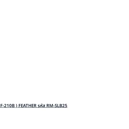
F-210B ) FEATHER รหัส RM-SLB25