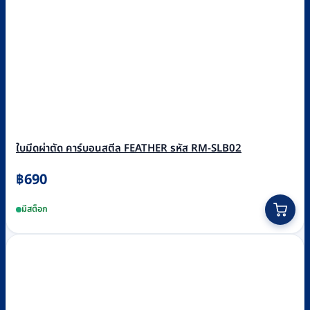
ใบมีดผ่าตัด คาร์บอนสตีล FEATHER รหัส RM-SLB02
฿
690
This
มีสต็อก
product
has
multiple
variants.
The