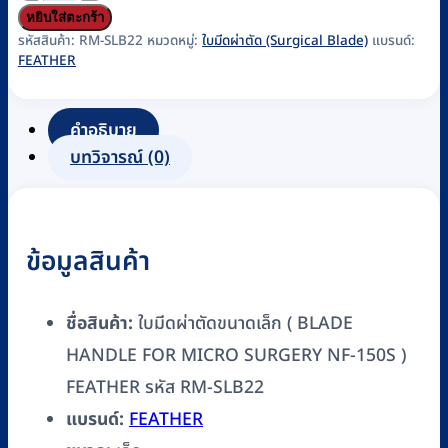
ใบ
หยิบใส่ตะกร้า
มีด
รหัสสินค้า:
RM-SLB22
หมวดหมู่:
ใบมีดผ่าตัด (Surgical Blade)
แบรนด์:
FEATHER
ผ่าตัด
ขนาด
เล็ก
คำอธิบาย
(
บทวิจารณ์ (0)
BLADE
HANDLE
FOR
ข้อมูลสินค้า
MICRO
SURGERY
NF-
ชื่อสินค้า:
ใบมีดผ่าตัดขนาดเล็ก ( BLADE
150S
HANDLE FOR MICRO SURGERY NF-150S )
)
FEATHER รหัส RM-SLB22
FEATHER
แบรนด์:
FEATHER
รหัส
RM-