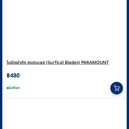
ใบมีดผ่าตัด สแตนเลส (Surfical Blades) PARAMOUNT
฿
480
This
มีสต็อก
product
has
multiple
variants.
The