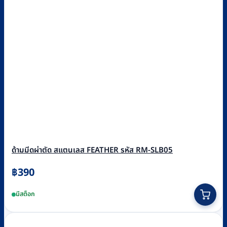
ด้ามมีดผ่าตัด สแตนเลส FEATHER รหัส RM-SLB05
฿
390
This
มีสต็อก
product
has