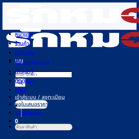
ข้าม
ไป
ยัง
เนื้อหา
หน้าแรก
ร้านค้า
โปรโมชัน
เมนู
ช้อปตามแบรนด์
สาระน่ารู้
Products
ติดต่อเรา
search
FAQ
เข้าสู่ระบบ / ลงทะเบียน
ขอใบเสนอราคา
แจ้งชำระเงิน
0
ค้นหา:
ตะกร้าสินค้า