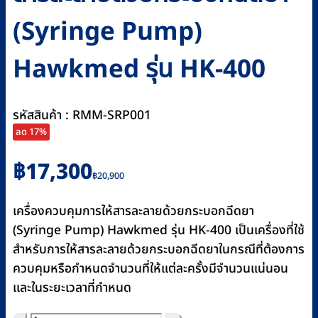
(Syringe Pump)
Hawkmed รุ่น HK-400
รหัสสินค้า : RMM-SRP001
ลด 17%
Original
Current
฿
17,300
฿
20,900
price
price
was:
is:
เครื่องควบคุมการให้สารละลายด้วยกระบอกฉีดยา
฿20,900.
฿17,300.
(Syringe Pump) Hawkmed รุ่น HK-400 เป็นเครื่องที่ใช้
สำหรับการให้สารละลายด้วยกระบอกฉีดยาในกรณีที่ต้องการ
ควบคุมหรือกำหนดจำนวนที่ให้แต่ละครั้งมีจำนวนแน่นอน
และในระยะเวลาที่กำหนด