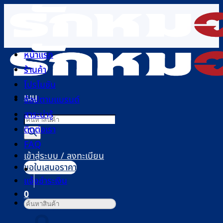
ข้าม
ไป
ยัง
เนื้อหา
หน้าแรก
ร้านค้า
โปรโมชัน
เมนู
ช้อปตามแบรนด์
สาระน่ารู้
Products
ติดต่อเรา
search
FAQ
เข้าสู่ระบบ / ลงทะเบียน
ขอใบเสนอราคา
แจ้งชำระเงิน
0
ค้นหา:
ตะกร้าสินค้า