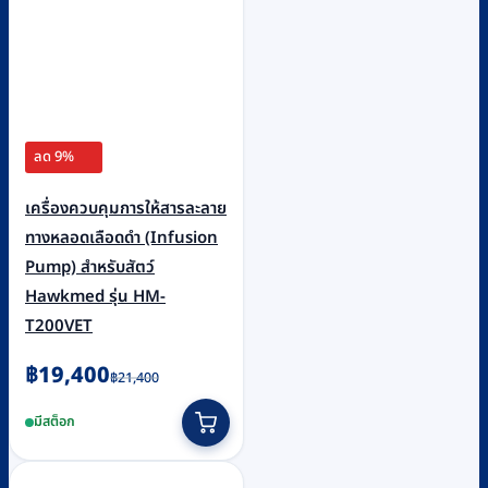
ลด 9%
เครื่องควบคุมการให้สารละลาย
ทางหลอดเลือดดำ (Infusion
Pump) สำหรับสัตว์
Hawkmed รุ่น HM-
T200VET
Original
Current
฿
19,400
฿
21,400
price
price
มีสต็อก
was:
is:
฿21,400.
฿19,400.