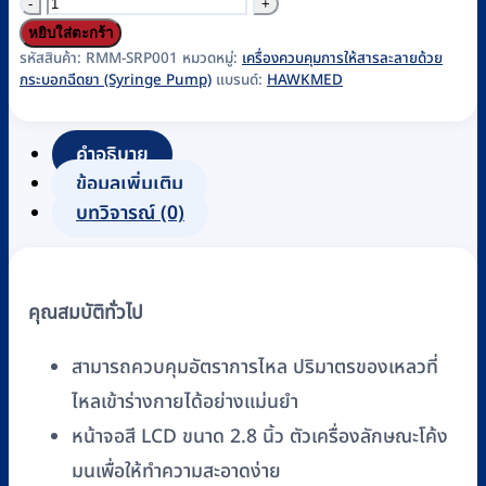
จำนวน
เครื่อง
หยิบใส่ตะกร้า
ควบคุม
รหัสสินค้า:
RMM-SRP001
หมวดหมู่:
เครื่องควบคุมการให้สารละลายด้วย
กระบอกฉีดยา (Syringe Pump)
แบรนด์:
HAWKMED
การ
ให้
สารละลาย
คำอธิบาย
ด้วย
ข้อมูลเพิ่มเติม
กระบอก
บทวิจารณ์ (0)
ฉีดยา
(Syringe
Pump)
คุณสมบัติทั่วไป
Hawkmed
รุ่น
สามารถควบคุมอัตราการไหล ปริมาตรของเหลวที่
HK-
ไหลเข้าร่างกายได้อย่างแม่นยำ
400
หน้าจอสี LCD ขนาด 2.8 นิ้ว ตัวเครื่องลักษณะโค้ง
ชิ้น
มนเพื่อให้ทำความสะอาดง่าย