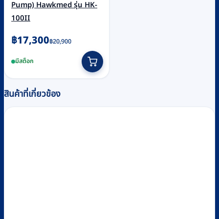
Pump) Hawkmed รุ่น HK-
100II
Original
Current
฿
17,300
฿
20,900
price
price
มีสต็อก
was:
is:
฿20,900.
฿17,300.
สินค้าที่เกี่ยวข้อง