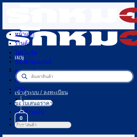
ข้าม
ไป
ยัง
เนื้อหา
หน้าแรก
ร้านค้า
โปรโมชัน
เมนู
ช้อปตามแบรนด์
สาระน่ารู้
Products
search
ติดต่อเรา
FAQ
เข้าสู่ระบบ / ลงทะเบียน
ขอใบเสนอราคา
แจ้งชำระเงิน
0
ค้นหา:
ตะกร้าสินค้า