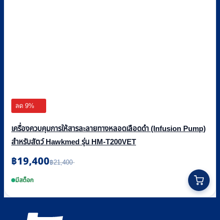
ลด 9%
เครื่องควบคุมการให้สารละลายทางหลอดเลือดดำ (Infusion Pump)
สำหรับสัตว์ Hawkmed รุ่น HM-T200VET
฿
19,400
Original
Current
฿
21,400
price
price
was:
is:
มีสต็อก
฿21,400.
฿19,400.