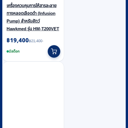
เครื่องควบคุมการให้สารละลาย
ทางหลอดเลือดดำ (Infusion
Pump) สำหรับสัตว์
Hawkmed รุ่น HM-T200VET
฿
19,400
Original
Current
฿
21,400
price
price
was:
is:
มีสต็อก
฿21,400.
฿19,400.