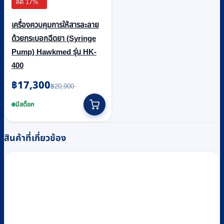
ลด 17%
เครื่องควบคุมการให้สารละลาย
ด้วยกระบอกฉีดยา (Syringe
Pump) Hawkmed รุ่น HK-
400
฿
17,300
Original
Current
฿
20,900
price
price
was:
is:
มีสต็อก
฿20,900.
฿17,300.
สินค้าที่เกี่ยวข้อง