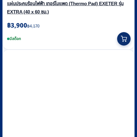
แผ่นประคบร้อนไฟฟ้า เทอร์โมแพด (Thermo Pad) EXETER รุ่น
EXTRA (40 x 60 ซม.)
Original
Current
฿
3,900
฿
4,170
price
price
was:
is:
มีสต็อก
฿4,170.
฿3,900.