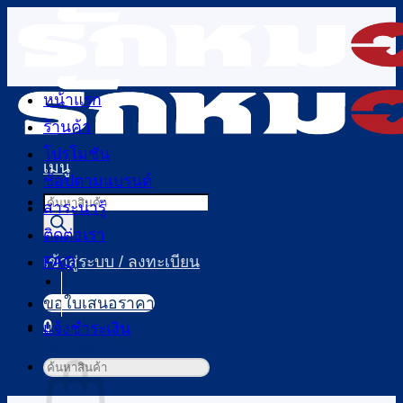
ข้าม
ไป
ยัง
เนื้อหา
หน้าแรก
ร้านค้า
โปรโมชัน
เมนู
ช้อปตามแบรนด์
Products
สาระน่ารู้
search
ติดต่อเรา
FAQ
เข้าสู่ระบบ / ลงทะเบียน
ขอใบเสนอราคา
0
แจ้งชำระเงิน
ตะกร้าสินค้า
ค้นหา: