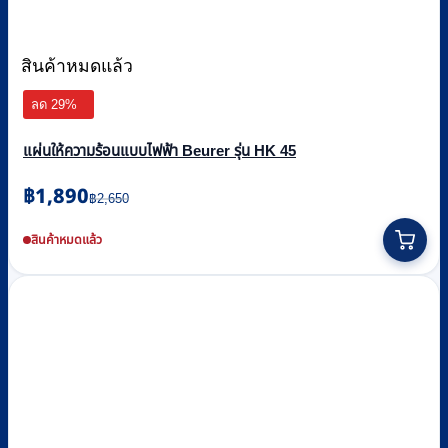
สินค้าหมดแล้ว
ลด 29%
แผ่นให้ความร้อนแบบไฟฟ้า Beurer รุ่น HK 45
Original
Current
฿
1,890
฿
2,650
price
price
was:
is:
สินค้าหมดแล้ว
฿2,650.
฿1,890.