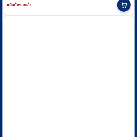
was:
is:
สินค้าหมดแล้ว
฿2,650.
฿2,300.