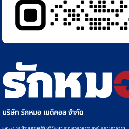
บริษัท รักหมอ เมดิคอล จำกัด
891/71 หมู่บ้านเศรษฐสิริ ทวีวัฒนา ถนนศาลาธรรมสพน์ แขวงศาลาธร