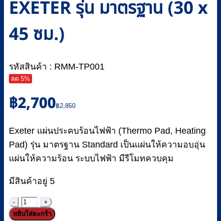
EXETER รุ่น มาตรฐาน (30 x
45 ซม.)
รหัสสินค้า : RMM-TP001
ลด 5%
Original
Current
฿
2,700
price
price
฿
2,850
was:
is:
฿2,850.
฿2,700.
Exeter แผ่นประคบร้อนไฟฟ้า (Thermo Pad, Heating
Pad) รุ่น มาตรฐาน Standard เป็นแผ่นให้ความอบอุ่น
แผ่นให้ความร้อน ระบบไฟฟ้า มีรีโมทควบคุม
มีสินค้าอยู่ 5
จำนวน
หยิบใส่ตะกร้า
แผ่น