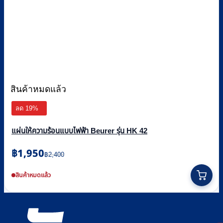
สินค้าหมดแล้ว
ลด 19%
แผ่นให้ความร้อนแบบไฟฟ้า Beurer รุ่น HK 42
Original
Current
฿
1,950
฿
2,400
price
price
was:
is:
สินค้าหมดแล้ว
฿2,400.
฿1,950.