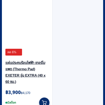
ลด 6%
แผ่นประคบร้อนไฟฟ้า เทอร์โม
แพด (Thermo Pad)
EXETER รุ่น EXTRA (40 x
60 ซม.)
Original
Current
฿
3,900
฿
4,170
price
price
was:
is:
มีสต็อก