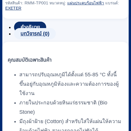
รหัสสินค้า:
RMM-TP001
หมวดหมู่:
แผ่นประคบร้อนไฟฟ้า
แบรนด์:
ประคบ
EXETER
ร้อน
ไฟฟ้า
คำอธิบาย
เท
บทวิจารณ์ (0)
อร์
โม
แพด
คุณสมบัติเฉพาะสินค้า
(Thermo
Pad)
EXETER
สามารถปรับอุณหภูมิได้ตั้งแต่ 55-85 °C ทั้งนี้
รุ่น
ขึ้นอยู่กับอุณหภูมิห้องและความต้องการของผู้
มาตรฐาน
ใช้งาน
(30
x
ภายในประกอบด้วยหินแร่ธรรมชาติ (Bio
45
Stone)
ซม.)
มีถุงผ้าฝ้าย (Cotton) สำหรับใส่ให้แผ่นให้ความ
ชิ้น
ร้อนด้วยไฟฟ้า สามารถถอดไปซักได้