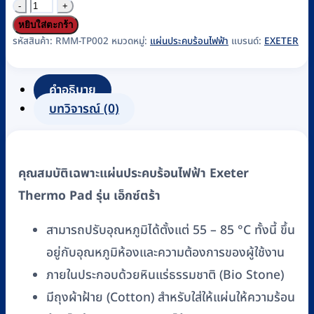
จำนวน
แผ่น
หยิบใส่ตะกร้า
ประคบ
รหัสสินค้า:
RMM-TP002
หมวดหมู่:
แผ่นประคบร้อนไฟฟ้า
แบรนด์:
EXETER
ร้อน
ไฟฟ้า
คำอธิบาย
เท
บทวิจารณ์ (0)
อร์
โม
แพด
คุณสมบัติเฉพาะแผ่นประคบร้อนไฟฟ้า Exeter
(Thermo
Pad)
Thermo Pad รุ่น เอ็กซ์ตร้า
EXETER
สามารถปรับอุณหภูมิได้ตั้งแต่ 55 – 85 °C ทั้งนี้ ขึ้น
รุ่น
EXTRA
อยู่กับอุณหภูมิห้องและความต้องการของผู้ใช้งาน
(40
ภายในประกอบด้วยหินแร่ธรรมชาติ (Bio Stone)
x
มีถุงผ้าฝ้าย (Cotton) สำหรับใส่ให้แผ่นให้ความร้อน
60