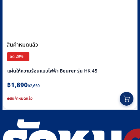
สินค้าหมดแล้ว
ลด 29%
แผ่นให้ความร้อนแบบไฟฟ้า Beurer รุ่น HK 45
Original
Current
฿
1,890
฿
2,650
price
price
สินค้าหมดแล้ว
was:
is:
฿2,650.
฿1,890.