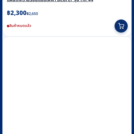
Original
Current
฿
2,300
฿
2,650
price
price
สินค้าหมดแล้ว
was:
is:
฿2,650.
฿2,300.