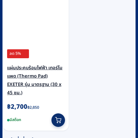
ลด 5%
แผ่นประคบร้อนไฟฟ้า เทอร์โม
แพด (Thermo Pad)
EXETER รุ่น มาตรฐาน (30 x
45 ซม.)
Original
Current
฿
2,700
฿
2,850
price
price
มีสต็อก
was:
is:
฿2,850.
฿2,700.