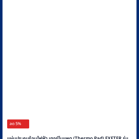
ลด 5%
แผ่นประคบร้อนไฟฟ้า เทอร์โมแพด (Thermo Pad) EXETER รุ่น