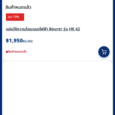
สินค้าหมดแล้ว
ลด 19%
แผ่นให้ความร้อนแบบไฟฟ้า Beurer รุ่น HK 42
Original
Current
฿
1,950
฿
2,400
price
price
สินค้าหมดแล้ว
was:
is:
฿2,400.
฿1,950.