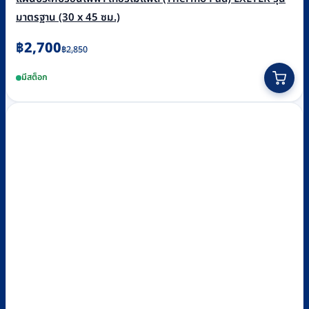
มาตรฐาน (30 x 45 ซม.)
Original
Current
฿
2,700
฿
2,850
price
price
มีสต็อก
was:
is:
฿2,850.
฿2,700.