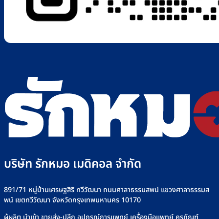
บริษัท รักหมอ เมดิคอล จำกัด
891/71 หมู่บ้านเศรษฐสิริ ทวีวัฒนา ถนนศาลาธรรมสพน์ แขวงศาลาธรรมส
พน์ เขตทวีวัฒนา จังหวัดกรุงเทพมหานคร 10170
ผู้ผลิต นำเข้า ขายส่ง-ปลีก อุปกรณ์การแพทย์ เครื่องมือแพทย์ ครุภัณฑ์