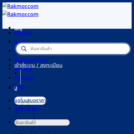
ข้าม
ไป
ยัง
เมนู
เนื้อหา
หน้าแรก
ร้านค้า
Products
search
โปรโมชัน
ช้อปตามแบรนด์
เข้าสู่ระบบ / ลงทะเบียน
สาระน่ารู้
ติดต่อเรา
FAQ
0
ตะกร้าสินค้า
ขอใบเสนอราคา
แจ้งชำระเงิน
ค้นหา: