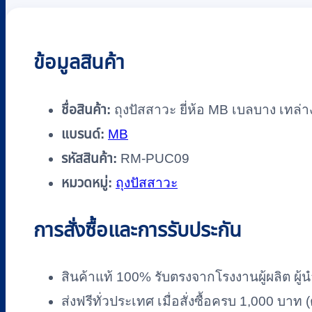
เท
ล่าง
Push
ข้อมูลสินค้า
Pull
(100
Pcs./Box)
ชื่อสินค้า:
ถุงปัสสาวะ ยี่ห้อ MB เบลบาง เทล่
รหัส
RM-
แบรนด์:
MB
PUC09
รหัสสินค้า:
RM-PUC09
ชิ้น
หมวดหมู่:
ถุงปัสสาวะ
การสั่งซื้อและการรับประกัน
สินค้าแท้ 100% รับตรงจากโรงงานผู้ผลิต ผู้น
ส่งฟรีทั่วประเทศ เมื่อสั่งซื้อครบ 1,000 บา