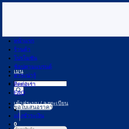
ข้าม
ไป
ยัง
เนื้อหา
หน้าแรก
ร้านค้า
โปรโมชัน
ช้อปตามแบรนด์
เมนู
สาระน่ารู้
Products
ติดต่อเรา
search
FAQ
เข้าสู่ระบบ / ลงทะเบียน
ขอใบเสนอราคา
แจ้งชำระเงิน
0