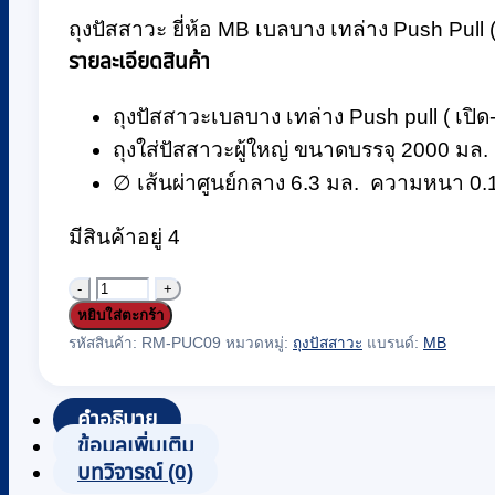
฿2,450.
฿2,300.
ถุงปัสสาวะ ยี่ห้อ MB เบลบาง เทล่าง Push Pull
รายละเอียดสินค้า
ถุงปัสสาวะเบลบาง เทล่าง Push pull ( เปิด
ถุงใส่ปัสสาวะผู้ใหญ่ ขนาดบรรจุ 2000 มล.
∅ เส้นผ่าศูนย์กลาง 6.3 มล. ความหนา 0.
มีสินค้าอยู่ 4
จำนวน
หยิบใส่ตะกร้า
ถุง
รหัสสินค้า:
RM-PUC09
หมวดหมู่:
ถุงปัสสาวะ
แบรนด์:
MB
ปัสสาวะ
ยี่ห้อ
MB
คำอธิบาย
ข้อมูลเพิ่มเติม
เบ
บทวิจารณ์ (0)
ลบาง