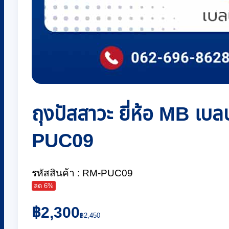
ถุงปัสสาวะ ยี่ห้อ MB เ
PUC09
รหัสสินค้า : RM-PUC09
ลด 6%
Original
Current
฿
2,300
price
price
฿
2,450
was:
is: