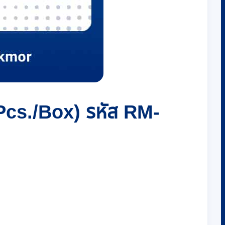
 Pcs./Box) รหัส RM-