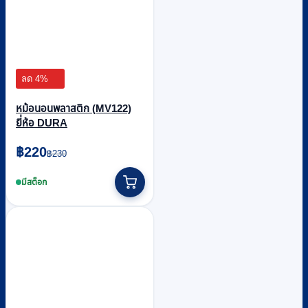
ลด 4%
หม้อนอนพลาสติก (MV122)
ยี่ห้อ DURA
Original
Current
฿
220
฿
230
price
price
was:
is:
มีสต็อก
฿230.
฿220.