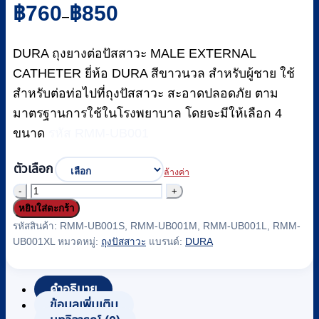
Price
฿
760
฿
850
–
range:
฿760
DURA ถุงยางต่อปัสสาวะ MALE EXTERNAL
through
฿850
CATHETER ยี่ห้อ DURA สีขาวนวล สำหรับผู้ชาย ใช้
สำหรับต่อท่อไปที่ถุงปัสสาวะ สะอาดปลอดภัย ตาม
มาตรฐานการใช้ในโรงพยาบาล โดยจะมีให้เลือก 4
ขนาด
รหัส RMM-UB001
ตัวเลือก
ล้างค่า
จำนวน
หยิบใส่ตะกร้า
ถุง
รหัสสินค้า:
RMM-UB001S, RMM-UB001M, RMM-UB001L, RMM-
ยาง
UB001XL
หมวดหมู่:
ถุงปัสสาวะ
แบรนด์:
DURA
ต่อ
ปัสสาวะ
(EXTERNAL
คำอธิบาย
CATHETER)
ข้อมูลเพิ่มเติม