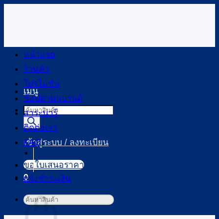
ข้าม
ไป
ยัง
เนื้อหา
หน้าแรก
ร้านค้า
โปรโมชัน
เมนู
ช้อปตามแบรนด์
Products
สาระน่ารู้
search
ติดต่อเรา
FAQ
เข้าสู่ระบบ / ลงทะเบียน
ขอใบเสนอราคา
0
แจ้งชำระเงิน
ตะกร้าสินค้า
ค้นหา: