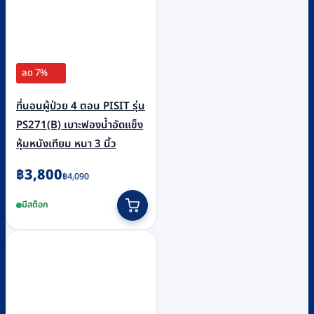
ลด 7%
ที่นอนผู้ป่วย 4 ตอน PISIT รุ่น
PS271(B) เบาะฟองน้ำอัดแข็ง
หุ้มหนังเทียม หนา 3 นิ้ว
Original
Current
฿
3,800
฿
4,090
price
price
มีสต็อก
was:
is:
฿4,090.
฿3,800.