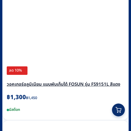
ลด 10%
วอคเกอร์อลูมิเนียม แบบพับเก็บได้ FOSUN รุ่น FS9151L สีแดง
Original
Current
฿
1,300
฿
1,450
price
price
มีสต็อก
was:
is:
฿1,450.
฿1,300.