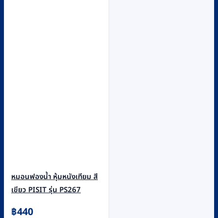
หมอนฟองน้ำ หุ้มหนังเทียม สี
เขียว PISIT รุ่น PS267
฿
440