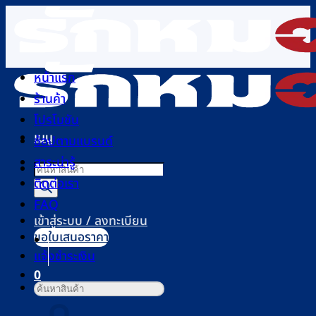
ข้าม
ไป
ยัง
เนื้อหา
หน้าแรก
ร้านค้า
โปรโมชัน
เมนู
ช้อปตามแบรนด์
สาระน่ารู้
Products
ติดต่อเรา
search
FAQ
เข้าสู่ระบบ / ลงทะเบียน
ขอใบเสนอราคา
แจ้งชำระเงิน
0
ค้นหา:
ตะกร้าสินค้า