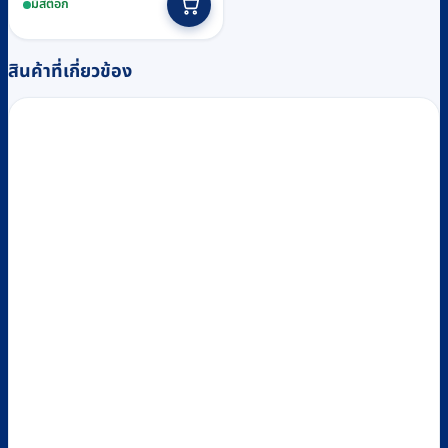
มีสต็อก
was:
is:
฿3,950.
฿3,700.
สินค้าที่เกี่ยวข้อง