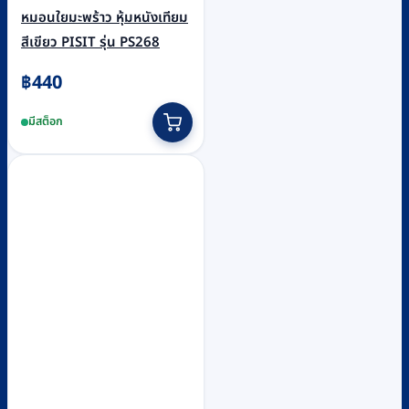
หมอนใยมะพร้าว หุ้มหนังเทียม
สีเขียว PISIT รุ่น PS268
฿
440
มีสต็อก