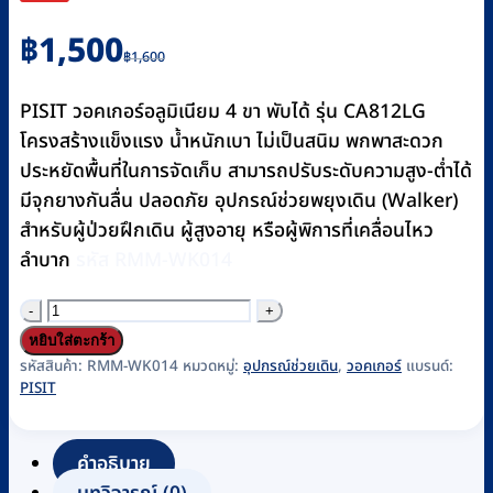
Original
Current
฿
1,500
฿
1,600
price
price
was:
is:
PISIT วอคเกอร์อลูมิเนียม 4 ขา พับได้ รุ่น CA812LG
฿1,600.
฿1,500.
โครงสร้างแข็งแรง น้ำหนักเบา ไม่เป็นสนิม พกพาสะดวก
ประหยัดพื้นที่ในการจัดเก็บ สามารถปรับระดับความสูง-ต่ำได้
มีจุกยางกันลื่น ปลอดภัย อุปกรณ์ช่วยพยุงเดิน (Walker)
สำหรับผู้ป่วยฝึกเดิน ผู้สูงอายุ หรือผู้พิการที่เคลื่อนไหว
ลำบาก
รหัส RMM-WK014
จำนวน
วอ
หยิบใส่ตะกร้า
ค
รหัสสินค้า:
RMM-WK014
หมวดหมู่:
อุปกรณ์ช่วยเดิน
,
วอคเกอร์
แบรนด์:
PISIT
เก
อร์อลู
มิ
คำอธิบาย
เนียม