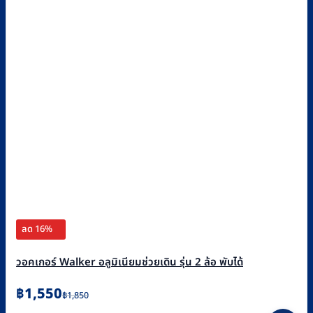
ลด 16%
วอคเกอร์ Walker อลูมิเนียมช่วยเดิน รุ่น 2 ล้อ พับได้
Original
Current
฿
1,550
฿
1,850
price
price