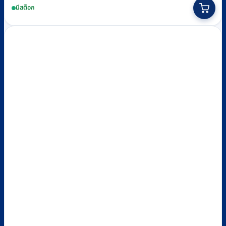
มีสต็อก
was:
is:
฿1,850.
฿1,550.