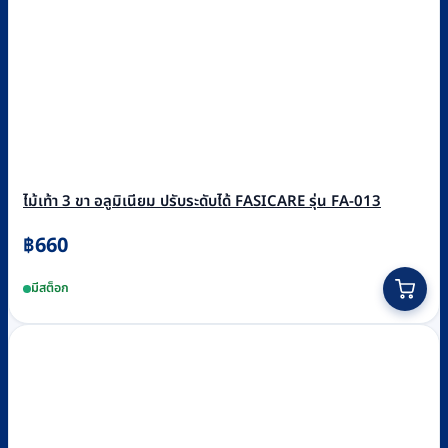
ไม้เท้า 3 ขา อลูมิเนียม ปรับระดับได้ FASICARE รุ่น FA-013
฿
660
มีสต็อก