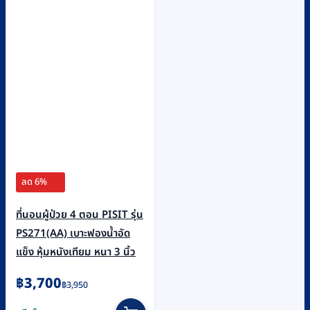
ลด 6%
ที่นอนผู้ป่วย 4 ตอน PISIT รุ่น
PS271(AA) เบาะฟองน้ำอัด
แข็ง หุ้มหนังเทียม หนา 3 นิ้ว
Original
Current
฿
3,700
฿
3,950
price
price