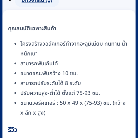
บทวิจารณ์ (0)
แบบ
พับ
เก็บ
คุณสมบัติเฉพาะสินค้า
ได้
PISIT
โครงสร้างวอล์คเกอร์ทำจากอะลูมิเนียม ทนทาน น้ำ
รุ่น
หนักเบา
CA812LG
สามารถพับเก็บได้
ชิ้น
ขนาดขณะพับกว้าง 10 ซม.
สามารถปรับระดับได้ 8 ระดับ
ปรับความสูง-ต่ำได้ ตั้งแต่ 75-93 ซม.
ขนาดวอร์คเกอร์ : 50 x 49 x (75-93) ซม. (กว้าง
x ลึก x สูง)
รีวิว