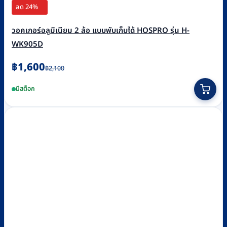
ลด 24%
วอคเกอร์อลูมิเนียม 2 ล้อ แบบพับเก็บได้ HOSPRO รุ่น H-
WK905D
Original
Current
฿
1,600
฿
2,100
price
price
มีสต็อก
was:
is:
฿2,100.
฿1,600.