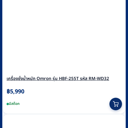
เครื่องชั่งน้ำหนัก Omron รุ่น HBF-255T รหัส RM-WD32
฿
5,990
มีสต็อก