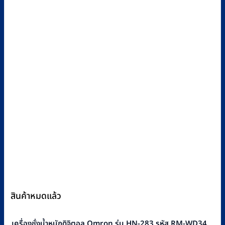
สินค้าหมดแล้ว
เครื่องชั่งน้ำหนักดิจิตอล Omron รุ่น HN-283 รหัส RM-WD34