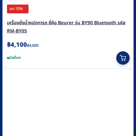
ลด 15%
เครื่องชั่งน้ำหนักทารก ยี่ห้อ Beurer รุ่น BY90 Bluetooth รหัส
RM-BY05
Original
Current
฿
4,100
฿
4,800
price
price
มีสต็อก
was:
is:
฿4,800.
฿4,100.