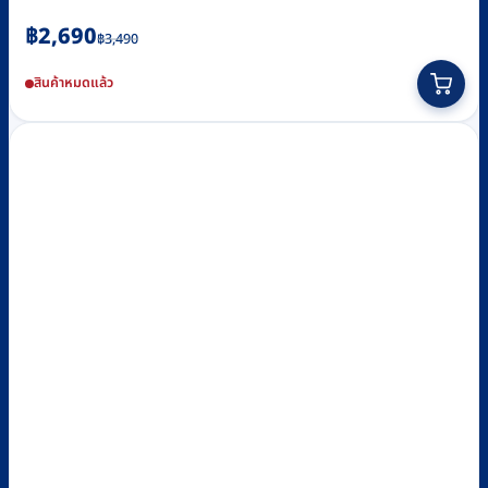
Original
Current
฿
2,690
฿
3,490
price
price
สินค้าหมดแล้ว
was:
is:
฿3,490.
฿2,690.