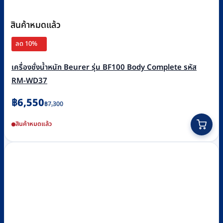
สินค้าหมดแล้ว
ลด 10%
เครื่องชั่งน้ำหนัก Beurer รุ่น BF100 Body Complete รหัส
RM-WD37
Original
Current
฿
6,550
฿
7,300
price
price
สินค้าหมดแล้ว
was:
is:
฿7,300.
฿6,550.