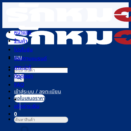
ข้าม
ไป
ยัง
เนื้อหา
หน้าแรก
ร้านค้า
โปรโมชัน
เมนู
ช้อปตามแบรนด์
สาระน่ารู้
Products
ติดต่อเรา
search
FAQ
เข้าสู่ระบบ / ลงทะเบียน
ขอใบเสนอราคา
แจ้งชำระเงิน
0
ค้นหา:
ตะกร้าสินค้า