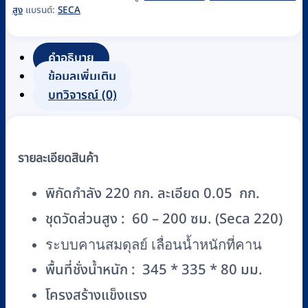
สูง
แบรนด์:
SECA
น้ำ
หนัก
ระบบ
คำอธิบาย
คาน
ข้อมูลเพิ่มเติม
สม
บทวิจารณ์ (0)
ดุลย์
พร้อม
ที่
รายละเอียดสินค้า
วัด
ส่วน
พิกัดกำลัง 220 กก. ละเอียด 0.05 กก.
สูง
ชุดวัดส่วนสูง : 60 – 200 ซม. (Seca 220)
SECA
รุ่น
ระบบคานสมดุลย์ เลื่อนน้ำหนักที่คาน
SECA
พื้นที่ชั่งน้ำหนัก : 345 * 335 * 80 มม.
700
ชิ้น
โครงสร้างแข็งแรง