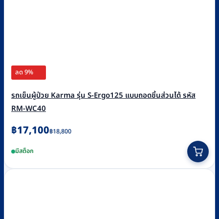
ลด 9%
รถเข็นผู้ป่วย Karma รุ่น S-Ergo125 แบบถอดชิ้นส่วนได้ รหัส
RM-WC40
Original
Current
฿
17,100
฿
18,800
price
price
มีสต็อก
was:
is:
฿18,800.
฿17,100.