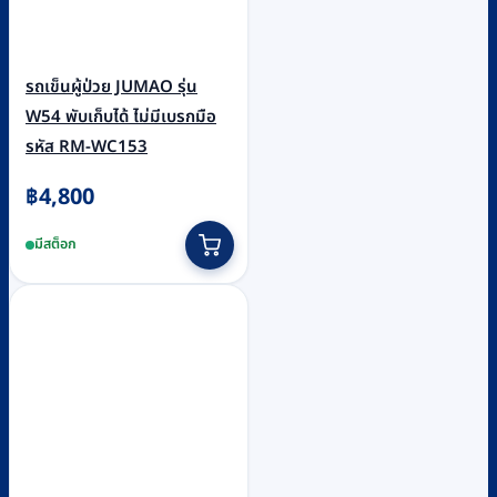
รถเข็นผู้ป่วย JUMAO รุ่น
W54 พับเก็บได้ ไม่มีเบรกมือ
รหัส RM-WC153
฿
4,800
มีสต็อก