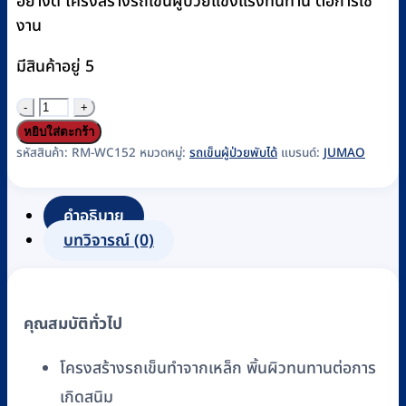
อย่างดี โครงสร้างรถเข็นผู้ป่วยแข็งแรงทนทาน ต่อการใช้
งาน
มีสินค้าอยู่ 5
จำนวน
รถ
หยิบใส่ตะกร้า
เข็น
รหัสสินค้า:
RM-WC152
หมวดหมู่:
รถเข็นผู้ป่วยพับได้
แบรนด์:
JUMAO
ผู้
ป่วย
คำอธิบาย
JUMAO
บทวิจารณ์ (0)
รุ่น
W28
พับ
คุณสมบัติทั่วไป
เก็บ
ได้
โครงสร้างรถเข็นทำจากเหล็ก พิ้นผิวทนทานต่อการ
ไม่มี
เกิดสนิม
เบรก