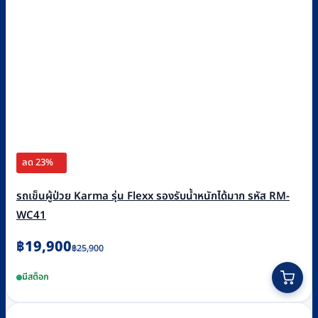
ลด 23%
รถเข็นผู้ป่วย Karma รุ่น Flexx รองรับน้ำหนักได้มาก รหัส RM-
WC41
Original
Current
฿
19,900
฿
25,900
price
price
มีสต็อก
was:
is:
฿25,900.
฿19,900.