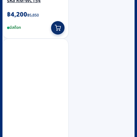
รหัส RM-WC154
Original
Current
฿
4,200
฿
5,850
price
price
มีสต็อก
was:
is:
฿5,850.
฿4,200.