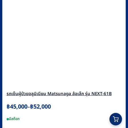
รถเข็นผู้ป่วยอลูมิเนียม Matsunaga ล้อเล็ก รุ่น NEXT-61B
Price
฿
45,000
฿
52,000
–
range:
This
มีสต็อก
฿45,000
product