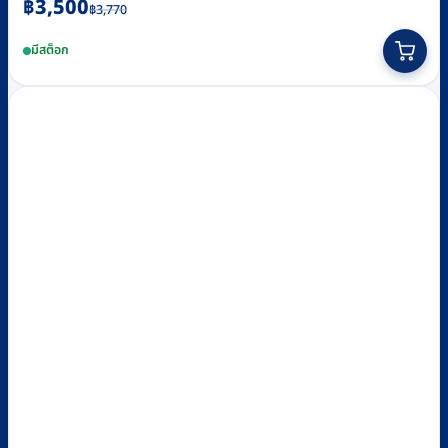
Original
Current
฿
3,500
฿
3,770
price
price
มีสต็อก
was:
is:
฿3,770.
฿3,500.