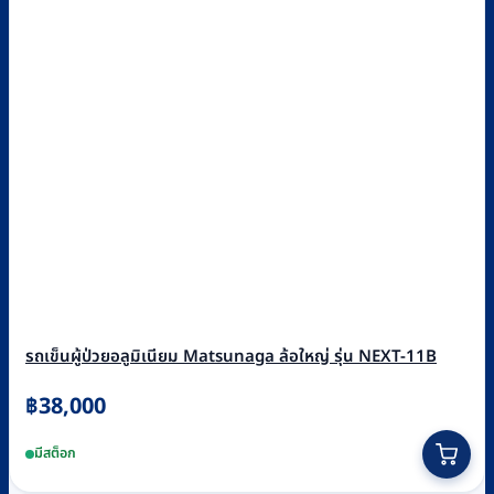
รถเข็นผู้ป่วยอลูมิเนียม Matsunaga ล้อใหญ่ รุ่น NEXT-11B
฿
38,000
This
มีสต็อก
product