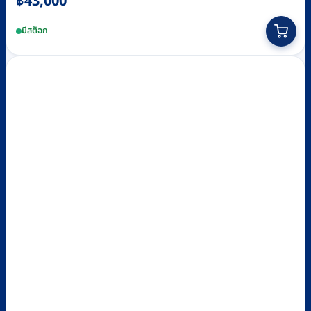
฿
43,000
This
มีสต็อก
product
has
multiple
variants.
The
options
may
be
chosen
on
the
product
page