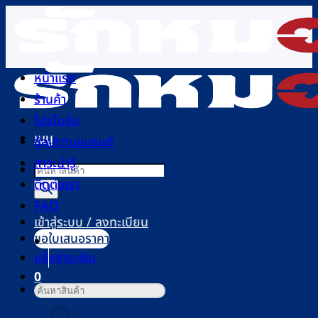
ข้าม
ไป
ยัง
เนื้อหา
หน้าแรก
ร้านค้า
โปรโมชัน
เมนู
ช้อปตามแบรนด์
สาระน่ารู้
Products
ติดต่อเรา
search
FAQ
เข้าสู่ระบบ / ลงทะเบียน
ขอใบเสนอราคา
แจ้งชำระเงิน
0
ค้นหา:
ตะกร้าสินค้า