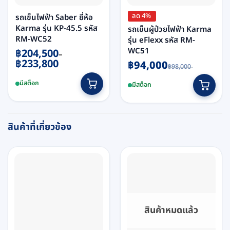
the
product
product
page
ลด 4%
รถเข็นไฟฟ้า Saber ยี่ห้อ
page
Karma รุ่น KP-45.5 รหัส
รถเข็นผู้ป่วยไฟฟ้า Karma
RM-WC52
รุ่น eFlexx รหัส RM-
WC51
Price
฿
204,500
–
range:
฿
233,800
Original
Current
฿
94,000
฿204,500
฿
98,000
price
price
through
This
This
was:
is:
฿233,800
มีสต็อก
฿98,000.
฿94,000.
มีสต็อก
product
product
has
has
multiple
multiple
variants.
variants.
สินค้าที่เกี่ยวข้อง
The
The
options
options
may
may
be
be
chosen
chosen
on
on
the
the
สินค้าหมดแล้ว
product
product
page
page