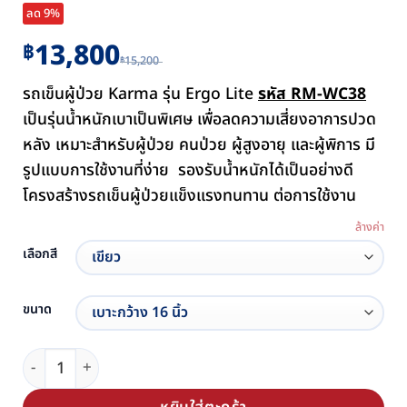
ลด 9%
Original
Current
13,800
฿
15,200
฿
price
price
รถเข็นผู้ป่วย Karma รุ่น Ergo Lite
รหัส RM-WC38
was:
is:
฿15,200.
฿13,800.
เป็นรุ่นน้ำหนักเบาเป็นพิเศษ เพื่อลดความเสี่ยงอาการปวด
หลัง เหมาะสำหรับผู้ป่วย คนป่วย ผู้สูงอายุ และผู้พิการ มี
รูปแบบการใช้งานที่ง่าย รองรับน้ำหนักได้เป็นอย่างดี
โครงสร้างรถเข็นผู้ป่วยแข็งแรงทนทาน ต่อการใช้งาน
ล้างค่า
เลือกสี
ขนาด
จำนวน รถเข็นผู้ป่วย Karma รุ่น Ergo Lite น้ำหนักเบาพิเศษ รห