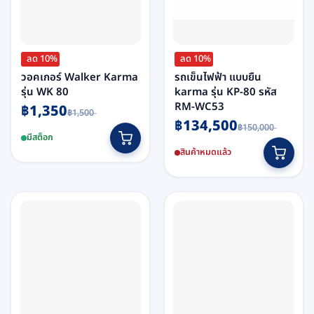
ลด 10%
ลด 10%
วอคเกอร์ Walker Karma
รถเข็นไฟฟ้า แบบยืน
รุ่น WK 80
karma รุ่น KP-80 รหัส
RM-WC53
Original
Current
฿
1,350
฿
1,500
price
price
Original
Current
฿
134,500
This
was:
is:
฿
150,000
price
price
฿1,500.
฿1,350.
มีสต็อก
This
product
was:
is:
฿150,000.
฿134,500.
สินค้าหมดแล้ว
product
has
has
multiple
multiple
variants.
variants.
The
The
options
options
may
may
be
be
chosen
chosen
on
on
the