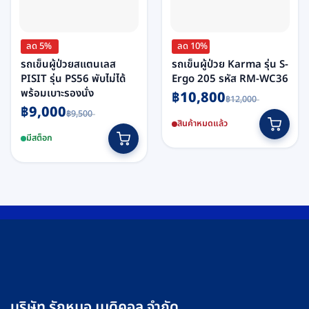
ลด 5%
ลด 10%
รถเข็นผู้ป่วยสแตนเลส
รถเข็นผู้ป่วย Karma รุ่น S-
PISIT รุ่น PS56 พับไม่ได้
Ergo 205 รหัส RM-WC36
พร้อมเบาะรองนั่ง
Original
Current
฿
10,800
฿
12,000
price
price
Original
Current
฿
9,000
This
was:
is:
฿
9,500
price
price
฿12,000.
฿10,800.
สินค้าหมดแล้ว
product
was:
is:
฿9,500.
฿9,000.
มีสต็อก
has
multiple
variants.
The
options
may
be
chosen
on
the
product
บริษัท รักหมอ เมดิคอล จำกัด