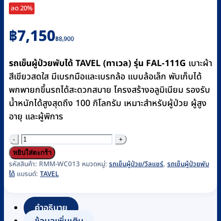
ลด 20%
Original
Current
฿
7,150
฿
8,900
price
price
was:
is:
รถเข็นผู้ป่วยพับได้ TAVEL (ทาเวล) รุ่น FAL-111G
เบาะผ้า
฿8,900.
฿7,150.
สีเขียวสดใส มีเบรกมือและเบรกล้อ แบบล้อเล็ก พับเก็บได้
พกพายกขึ้นรถได้สะดวกสบาย โครงสร้างอลูมิเนียม รองรับ
น้ำหนักได้สูงสุดถึง 100 กิโลกรัม เหมาะสำหรับผู้ป่วย ผู้สูง
อายุ และผู้พิการ
จำนวน
รถ
หยิบใส่ตะกร้า
เข็น
รหัสสินค้า:
RMM-WC013
หมวดหมู่:
รถเข็นผู้ป่วย/วีลแชร์
,
รถเข็นผู้ป่วยพับ
ได้
แบรนด์:
TAVEL
ผู้
ป่วย
อลู
คำอธิบาย
มิ