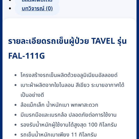
ข้อมูลเพิ่มเติม
เนียม
บทวิจารณ์ (0)
TAVEL
รุ่น
FAL-
รายละเอียดรถเข็นผู้ป่วย TAVEL รุ่น
111G
ล้อ
FAL-111G
แม็ก
เล็ก
พับ
โครงสร้างรถเข็นผลิตด้วยอลูมิเนียมอัลลอยด์
ได้
เบาะผ้าผลิตจากใยไนลอน สีเขียว ระบายอากาศได้
น้ำ
เป็นอย่างดี
หนัก
ล้อแม็กเล็ก น้ำหนักเบา พกพาสะดวก
เบา
มีเบรกมือและเบรกล้อ ปลอดภัยต่อการใช้งาน
ชิ้น
รองรับน้ำหนักผู้ใช้งานได้สูงสุด 100 กิโลกรัม
รถเข็นน้ำหนักเบาเพียง 11 กิโลกรัม