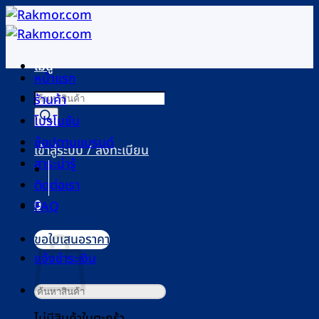
ข้าม
ไป
ยัง
เมนู
เนื้อหา
หน้าแรก
Products
ร้านค้า
search
โปรโมชัน
ช้อปตามแบรนด์
เข้าสู่ระบบ / ลงทะเบียน
สาระน่ารู้
ติดต่อเรา
0
FAQ
ตะกร้าสินค้า
ขอใบเสนอราคา
แจ้งชำระเงิน
ค้นหา:
ไม่มีสินค้าในตะกร้า