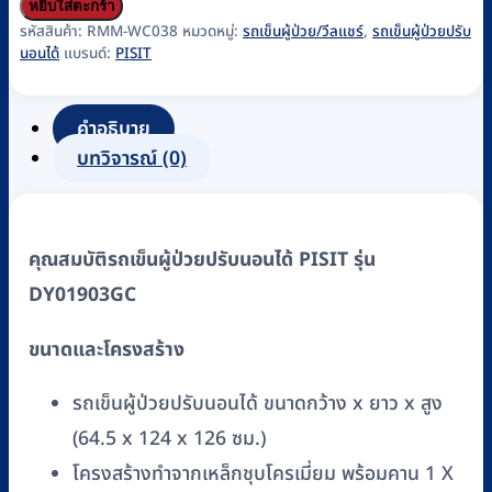
รถ
หยิบใส่ตะกร้า
เข็น
รหัสสินค้า:
RMM-WC038
หมวดหมู่:
รถเข็นผู้ป่วย/วีลแชร์
,
รถเข็นผู้ป่วยปรับ
นอนได้
แบรนด์:
PISIT
ผู้
ป่วย
ปรับ
คำอธิบาย
นอน
บทวิจารณ์ (0)
ได้
PISIT
รุ่น
คุณสมบัติรถเข็นผู้ป่วยปรับนอนได้ PISIT รุ่น
DY01903GC
DY01903GC
ชิ้น
ขนาดและโครงสร้าง
รถเข็นผู้ป่วยปรับนอนได้ ขนาดกว้าง x ยาว x สูง
(64.5 x 124 x 126 ซม.)
โครงสร้างทำจากเหล็กชุบโครเมี่ยม พร้อมคาน 1 X