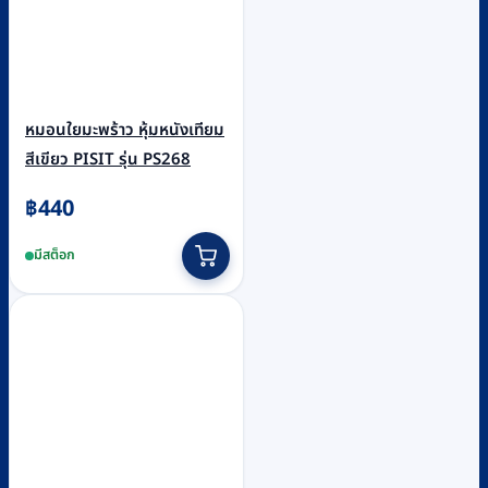
หมอนใยมะพร้าว หุ้มหนังเทียม
สีเขียว PISIT รุ่น PS268
฿
440
มีสต็อก