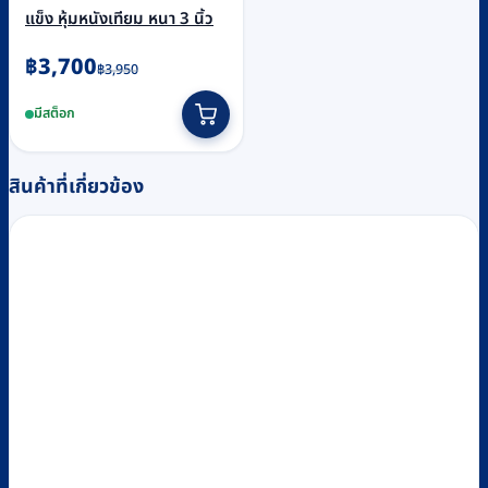
แข็ง หุ้มหนังเทียม หนา 3 นิ้ว
Original
Current
฿
3,700
฿
3,950
price
price
มีสต็อก
was:
is:
฿3,950.
฿3,700.
สินค้าที่เกี่ยวข้อง