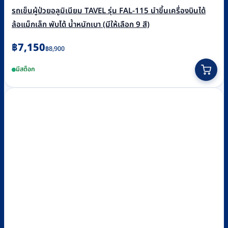
รถเข็นผู้ป่วยอลูมิเนียม TAVEL รุ่น FAL-115 นำขึ้นเครื่องบินได้
ล้อแม็กเล็ก พับได้ น้ำหนักเบา (มีให้เลือก 9 สี)
Original
Current
฿
7,150
฿
8,900
price
price
This
มีสต็อก
was:
is:
product
฿8,900.
฿7,150.
has
multiple
variants.
The
options
may
be
chosen
on
the
product