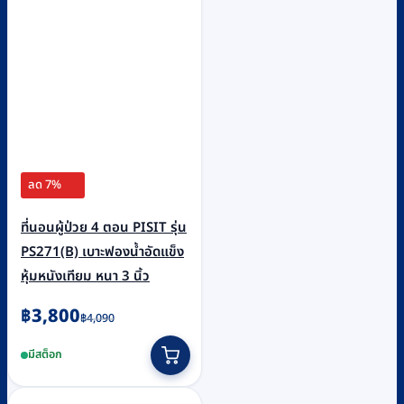
ลด 7%
ที่นอนผู้ป่วย 4 ตอน PISIT รุ่น
PS271(B) เบาะฟองน้ำอัดแข็ง
หุ้มหนังเทียม หนา 3 นิ้ว
Original
Current
฿
3,800
฿
4,090
price
price
มีสต็อก
was:
is:
฿4,090.
฿3,800.