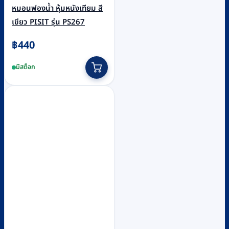
หมอนฟองน้ำ หุ้มหนังเทียม สี
เขียว PISIT รุ่น PS267
฿
440
มีสต็อก