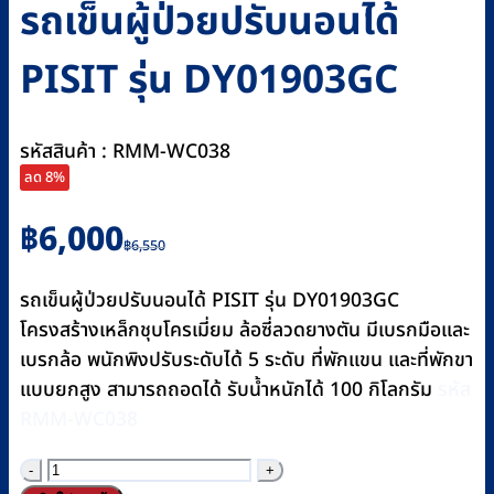
รถเข็นผู้ป่วยปรับนอนได้
PISIT รุ่น DY01903GC
รหัสสินค้า : RMM-WC038
ลด 8%
Original
Current
฿
6,000
฿
6,550
price
price
was:
is:
รถเข็นผู้ป่วยปรับนอนได้ PISIT รุ่น DY01903GC
฿6,550.
฿6,000.
โครงสร้างเหล็กชุบโครเมี่ยม ล้อซี่ลวดยางตัน มีเบรกมือและ
เบรกล้อ พนักพิงปรับระดับได้ 5 ระดับ ที่พักแขน และที่พักขา
แบบยกสูง สามารถถอดได้ รับน้ำหนักได้ 100 กิโลกรัม
รหัส
RMM-WC038
จำนวน