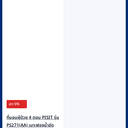
ลด 6%
ที่นอนผู้ป่วย 4 ตอน PISIT รุ่น
PS271(AA) เบาะฟองน้ำอัด