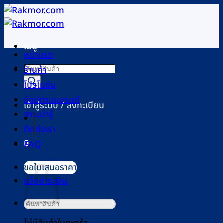
ข้าม
ไป
ยัง
เมนู
เนื้อหา
หน้าแรก
Products
ร้านค้า
search
โปรโมชัน
ช้อปตามแบรนด์
เข้าสู่ระบบ / ลงทะเบียน
สาระน่ารู้
ติดต่อเรา
0
FAQ
ตะกร้าสินค้า
ขอใบเสนอราคา
แจ้งชำระเงิน
ค้นหา:
ไม่มีสินค้าในตะกร้า