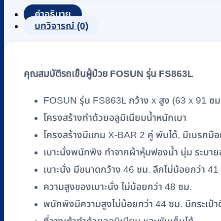
ป่วย
คำอธิบาย
บทวิจารณ์ (0)
FOSUN
รุ่น
FS863L
อลู
คุณสมบัติรถเข็นผู้ป่วย FOSUN รุ่น FS863L
มิ
เนียม
FOSUN รุ่น FS863L กว้าง x สูง (63 x 91 ซม
พับ
โครงสร้างทำด้วยอลูมิเนียมน้ำหนักเบา
เก็บ
โครงสร้างมีแกน X-BAR 2 คู่ พับได้, มีเบรกมือท
ได้
ล้อ
เบาะนั่งพนักพิง ทำจากผ้าหุ้มฟองน้ำ นุ่ม ระบา
ซี่
เบาะนั่ง มีขนาดกว้าง 46 ซม. ลึกไม่น้อยกว่า 41
ลวด
ความสูงของเบาะนั่ง ไม่น้อยกว่า 48 ซม.
ชิ้น
พนักพิงมีความสูงไม่น้อยกว่า 44 ซม. มีกระเป๋