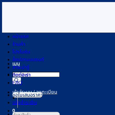
ข้าม
ไป
ยัง
เนื้อหา
หน้าแรก
ร้านค้า
โปรโมชัน
ช้อปตามแบรนด์
เมนู
สาระน่ารู้
Products
ติดต่อเรา
search
FAQ
เข้าสู่ระบบ / ลงทะเบียน
ขอใบเสนอราคา
แจ้งชำระเงิน
0
ค้นหา: