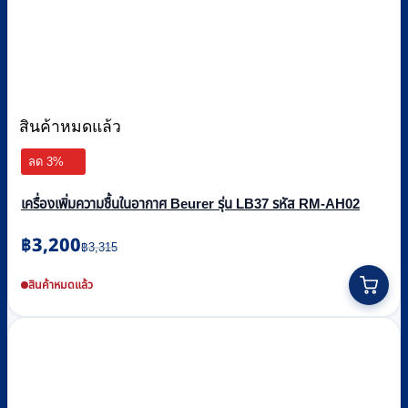
สินค้าหมดแล้ว
ลด 3%
เครื่องเพิ่มความชื้นในอากาศ Beurer รุ่น LB37 รหัส RM-AH02
Original
Current
฿
3,200
฿
3,315
price
price
was:
is:
สินค้าหมดแล้ว
฿3,315.
฿3,200.