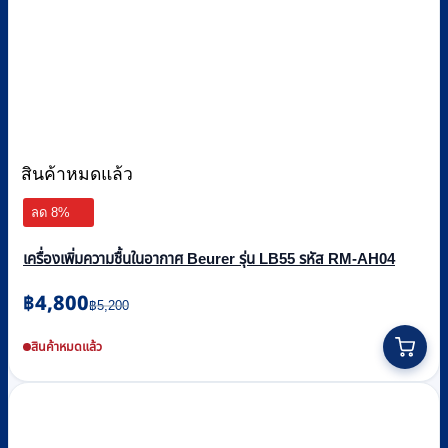
สินค้าหมดแล้ว
ลด 8%
เครื่องเพิ่มความชื้นในอากาศ Beurer รุ่น LB55 รหัส RM-AH04
Original
Current
฿
4,800
฿
5,200
price
price
was:
is:
สินค้าหมดแล้ว
฿5,200.
฿4,800.