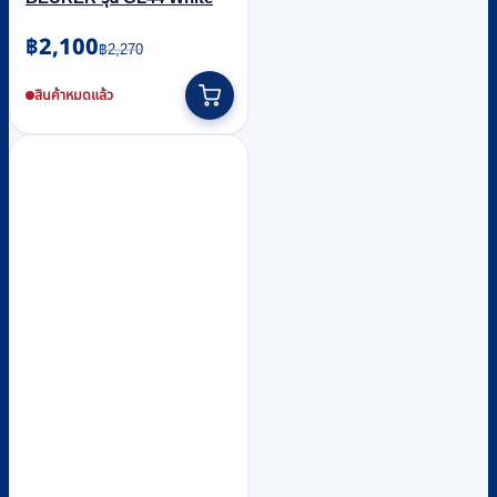
Original
Current
฿
2,100
฿
2,270
price
price
was:
is:
สินค้าหมดแล้ว
฿2,270.
฿2,100.