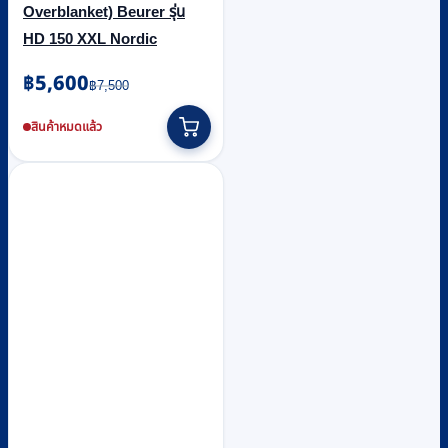
Overblanket) Beurer รุ่น
HD 150 XXL Nordic
Original
Current
฿
5,600
฿
7,500
price
price
was:
is:
สินค้าหมดแล้ว
฿7,500.
฿5,600.