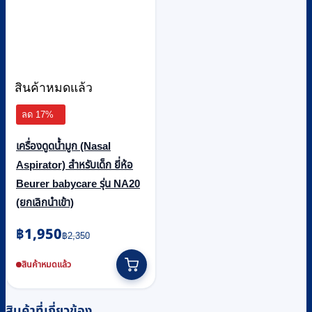
สินค้าหมดแล้ว
ลด 17%
เครื่องดูดน้ำมูก (Nasal
Aspirator) สำหรับเด็ก ยี่ห้อ
Beurer babycare รุ่น NA20
(ยกเลิกนำเข้า)
Original
Current
฿
1,950
฿
2,350
price
price
was:
is:
สินค้าหมดแล้ว
฿2,350.
฿1,950.
สินค้าที่เกี่ยวข้อง