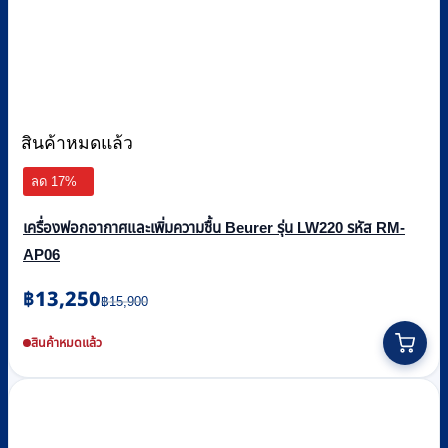
สินค้าหมดแล้ว
ลด 17%
เครื่องฟอกอากาศและเพิ่มความชื้น Beurer รุ่น LW220 รหัส RM-
AP06
Original
Current
฿
13,250
฿
15,900
price
price
This
was:
is:
product
สินค้าหมดแล้ว
฿15,900.
฿13,250.
has
multiple
variants.
The