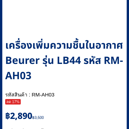
เครื่องเพิ่มความชื้นในอากาศ
Beurer รุ่น LB44 รหัส RM-
AH03
รหัสสินค้า : RM-AH03
ลด 17%
Original
Current
฿
2,890
price
price
฿
3,500
was:
is: