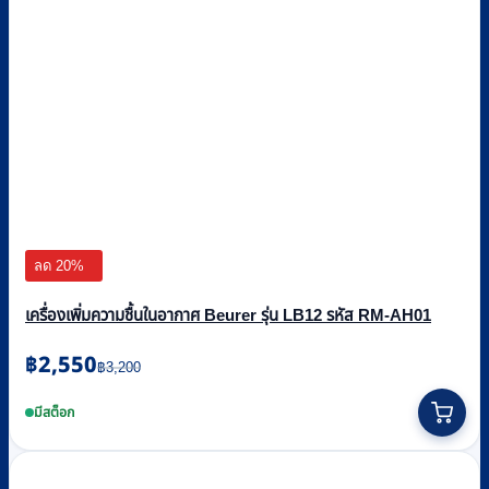
ลด 20%
เครื่องเพิ่มความชื้นในอากาศ Beurer รุ่น LB12 รหัส RM-AH01
Original
Current
฿
2,550
฿
3,200
price
price
was:
is:
มีสต็อก
฿3,200.
฿2,550.