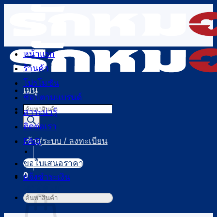
ข้าม
ไป
ยัง
เนื้อหา
หน้าแรก
ร้านค้า
โปรโมชัน
เมนู
ช้อปตามแบรนด์
Products
สาระน่ารู้
search
ติดต่อเรา
FAQ
เข้าสู่ระบบ / ลงทะเบียน
ขอใบเสนอราคา
0
แจ้งชำระเงิน
ตะกร้าสินค้า
ค้นหา: