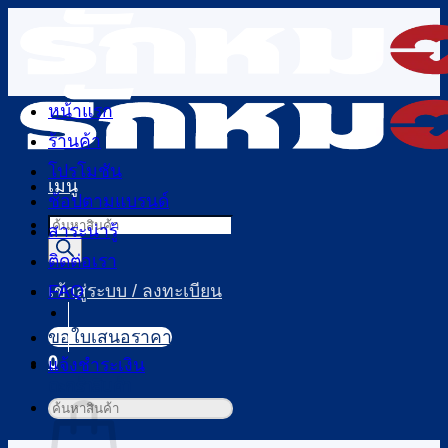
ข้าม
ไป
ยัง
เนื้อหา
หน้าแรก
ร้านค้า
โปรโมชัน
เมนู
ช้อปตามแบรนด์
Products
สาระน่ารู้
search
ติดต่อเรา
FAQ
เข้าสู่ระบบ / ลงทะเบียน
ขอใบเสนอราคา
0
แจ้งชำระเงิน
ตะกร้าสินค้า
ค้นหา: