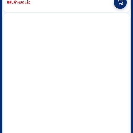
was:
is:
product
สินค้าหมดแล้ว
฿15,900.
฿13,250.
has
multiple
variants.
The
options
may
be
chosen
on
the
product
page