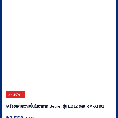
ลด 20%
เครื่องเพิ่มความชื้นในอากาศ Beurer รุ่น LB12 รหัส RM-AH01
Original
Current