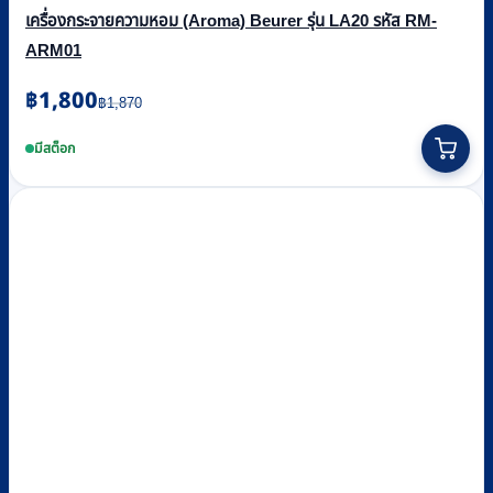
เครื่องกระจายความหอม (Aroma) Beurer รุ่น LA20 รหัส RM-
ARM01
Original
Current
฿
1,800
฿
1,870
price
price
was:
is:
มีสต็อก
฿1,870.
฿1,800.