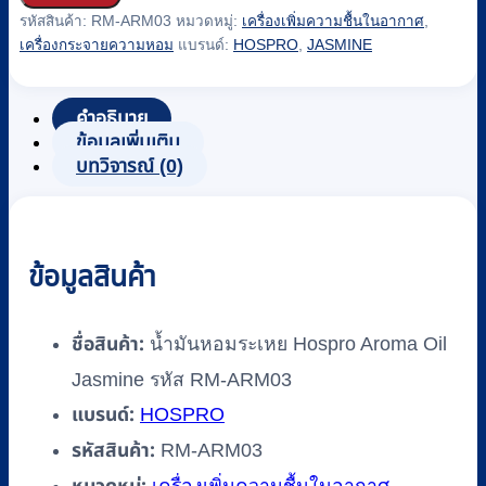
น้ำมัน
รหัสสินค้า:
RM-ARM03
หมวดหมู่:
เครื่องเพิ่มความชื้นในอากาศ
,
หอม
เครื่องกระจายความหอม
แบรนด์:
HOSPRO
,
JASMINE
ระเหย
Hospro
Aroma
คำอธิบาย
Oil
ข้อมูลเพิ่มเติม
Jasmine
บทวิจารณ์ (0)
รหัส
RM-
ARM03
ชิ้น
ข้อมูลสินค้า
ชื่อสินค้า:
น้ำมันหอมระเหย Hospro Aroma Oil
Jasmine รหัส RM-ARM03
แบรนด์:
HOSPRO
รหัสสินค้า:
RM-ARM03