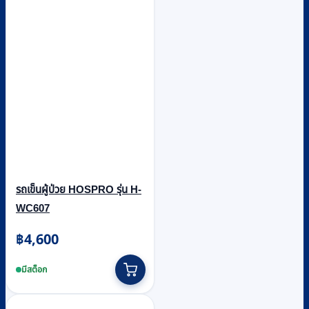
รถเข็นผู้ป่วย HOSPRO รุ่น H-
WC607
฿
4,600
มีสต็อก