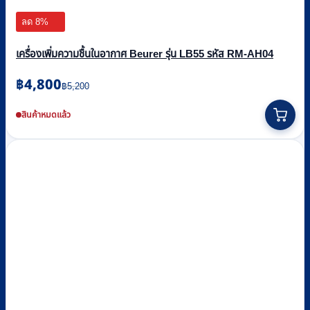
ลด 8%
เครื่องเพิ่มความชื้นในอากาศ Beurer รุ่น LB55 รหัส RM-AH04
Original
Current
฿
4,800
฿
5,200
price
price
was:
is:
สินค้าหมดแล้ว
฿5,200.
฿4,800.