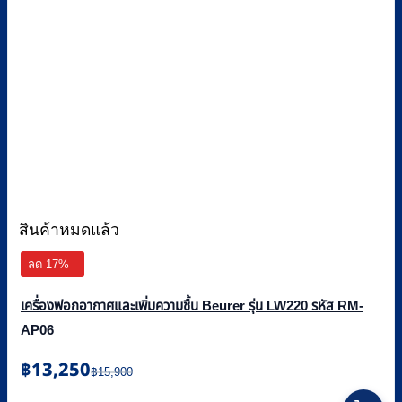
สินค้าหมดแล้ว
ลด 17%
เครื่องฟอกอากาศและเพิ่มความชื้น Beurer รุ่น LW220 รหัส RM-
AP06
Original
Current
฿
13,250
฿
15,900
price
price
This