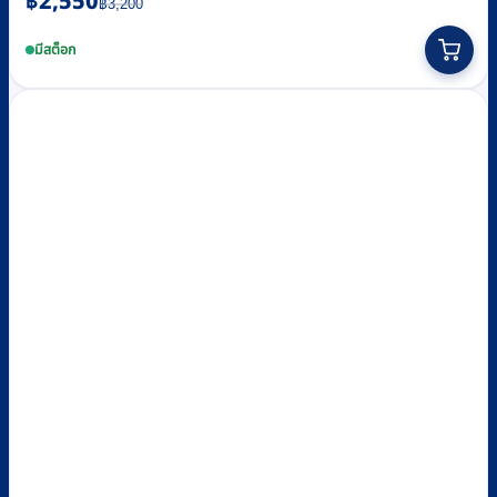
฿
2,550
฿
3,200
price
price
was:
is:
มีสต็อก
฿3,200.
฿2,550.