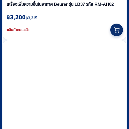
เครื่องเพิ่มความชื้นในอากาศ Beurer รุ่น LB37 รหัส RM-AH02
Original
Current
฿
3,200
฿
3,315
price
price
was:
is:
สินค้าหมดแล้ว
฿3,315.
฿3,200.