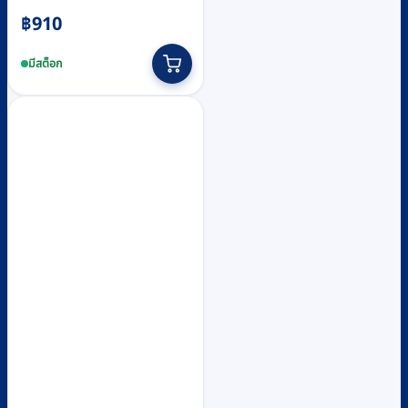
฿
910
มีสต็อก