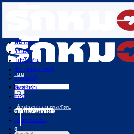
ข้าม
ไป
ยัง
เนื้อหา
หน้าแรก
ร้านค้า
โปรโมชัน
ช้อปตามแบรนด์
เมนู
สาระน่ารู้
Products
ติดต่อเรา
search
FAQ
เข้าสู่ระบบ / ลงทะเบียน
ขอใบเสนอราคา
แจ้งชำระเงิน
0