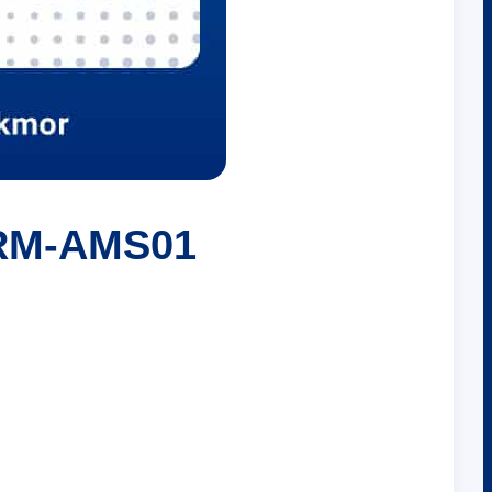
ัส RM-AMS01