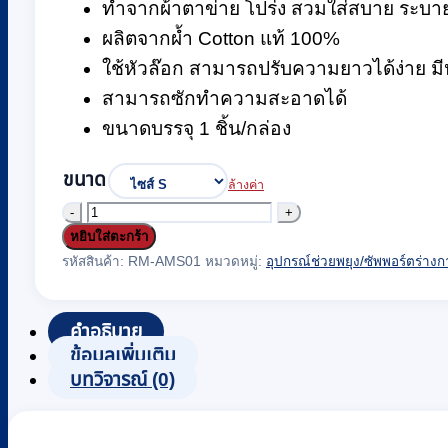
ทำจากผ้าตาข่าย โปร่ง สวมใส่สบาย ระบา
ผลิตจากผ้ำ Cotton แท้ 100%
ใช้หัวล๊อก สามารถปรับความยาวได้ง่าย มีห่
สามารถซักทำความสะอาดได้
ขนาดบรรจุ 1 ชิ้น/กล่อง
ขนาด
ล้างค่า
จำนวน
หยิบใส่ตะกร้า
ผ้า
รหัสสินค้า:
RM-AMS01
หมวดหมู่:
อุปกรณ์ช่วยพยุง/ซัพพอร์ตร่าง
คล้อง
แขน
คำอธิบาย
(อาร์ม
ข้อมูลเพิ่มเติม
-
บทวิจารณ์ (0)
สลิง)
JASMINE
สีน้ำเงิน