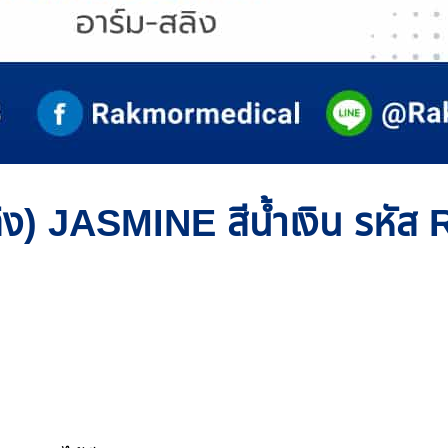
ลิง) JASMINE สีน้ำเงิน รห