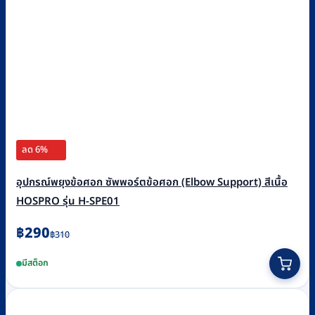
ลด 6%
อุปกรณ์พยุงข้อศอก ซัพพอร์ตข้อศอก (Elbow Support) สีเนื้อ
HOSPRO รุ่น H-SPE01
Original
Current
฿
290
฿
310
price
price
This
มีสต็อก
was:
is:
product
฿310.
฿290.
has
multiple