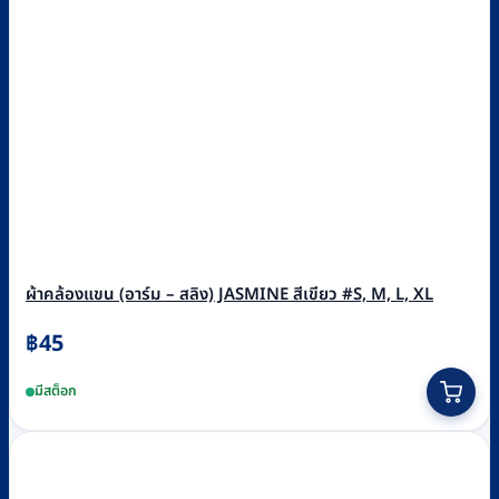
ผ้าคล้องแขน (อาร์ม – สลิง) JASMINE สีเขียว #S, M, L, XL
฿
45
This
มีสต็อก
product
has
multiple
variants.