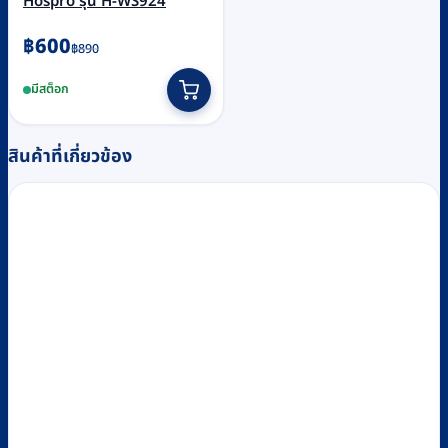
Hospro รุ่น H-WS924
Original
Current
฿
600
฿
890
price
price
มีสต็อก
was:
is:
฿890.
฿600.
สินค้าที่เกี่ยวข้อง