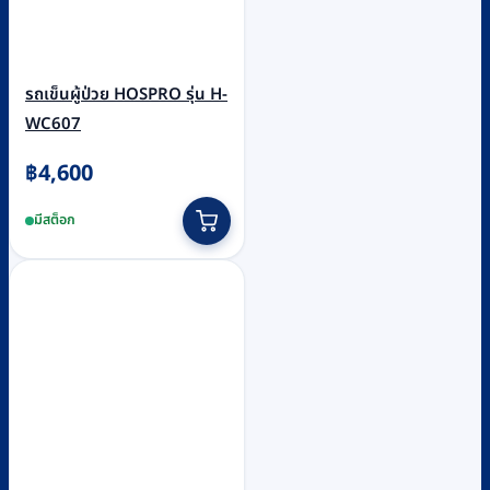
รถเข็นผู้ป่วย HOSPRO รุ่น H-
WC607
฿
4,600
มีสต็อก