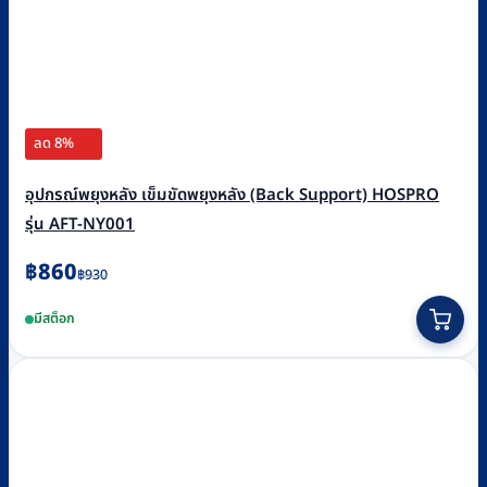
ลด 8%
อุปกรณ์พยุงหลัง เข็มขัดพยุงหลัง (Back Support) HOSPRO
รุ่น AFT-NY001
Original
Current
฿
860
฿
930
price
price
This
มีสต็อก
was:
is:
product
฿930.
฿860.
has
multiple
variants.
The
options