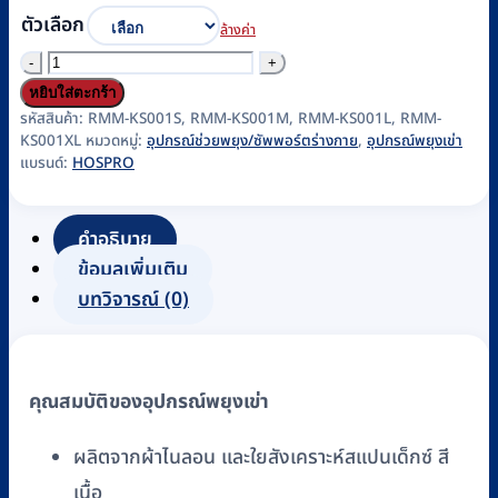
ตัวเลือก
ล้างค่า
จำนวน
อุปกรณ์
หยิบใส่ตะกร้า
พยุง
รหัสสินค้า:
RMM-KS001S, RMM-KS001M, RMM-KS001L, RMM-
KS001XL
หมวดหมู่:
อุปกรณ์ช่วยพยุง/ซัพพอร์ตร่างกาย
,
อุปกรณ์พยุงเข่า
ข้อ
แบรนด์:
HOSPRO
เข่า
ซัพพอร์ต
คำอธิบาย
เข่า
ข้อมูลเพิ่มเติม
(Knee
บทวิจารณ์ (0)
Support)
สี
เนื้อ
HOSPRO
คุณสมบัติของอุปกรณ์พยุงเข่า
รุ่น
H-
ผลิตจากผ้าไนลอน และใยสังเคราะห์สแปนเด็กซ์ สี
SPK01
เนื้อ