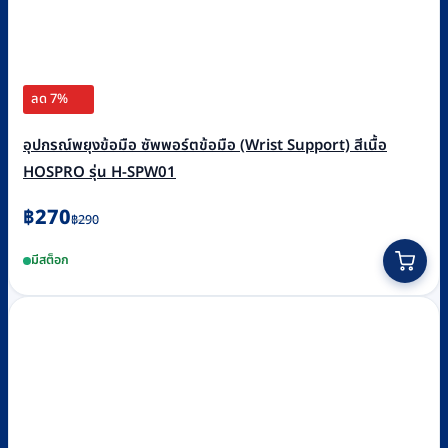
ลด 7%
อุปกรณ์พยุงข้อมือ ซัพพอร์ตข้อมือ (Wrist Support) สีเนื้อ
HOSPRO รุ่น H-SPW01
Original
Current
฿
270
฿
290
price
price
This
มีสต็อก
was:
is:
product
฿290.
฿270.
has
multiple
variants.
The
options
may