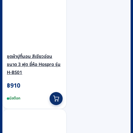
ชุดผ้าปูที่นอน สีเขียวอ่อน
ขนาด 3 ฟุต ยี่ห้อ Hospro รุ่น
H-BS01
฿
910
มีสต็อก