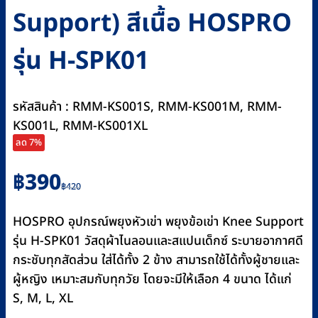
Support) สีเนื้อ HOSPRO
รุ่น H-SPK01
รหัสสินค้า : RMM-KS001S, RMM-KS001M, RMM-
KS001L, RMM-KS001XL
ลด 7%
Original
Current
฿
390
฿
420
price
price
was:
is:
HOSPRO อุปกรณ์พยุงหัวเข่า พยุงข้อเข่า Knee Support
฿420.
฿390.
รุ่น H-SPK01 วัสดุผ้าไนลอนและสแปนเด็กซ์ ระบายอากาศดี
กระชับทุกสัดส่วน ใส่ได้ทั้ง 2 ข้าง สามารถใช้ได้ทั้งผู้ชายและ
ผู้หญิง เหมาะสมกับทุกวัย โดยจะมีให้เลือก 4 ขนาด ได้แก่
S, M, L, XL