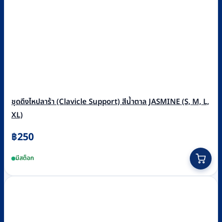
ชุดดึงไหปลาร้า (Clavicle Support) สีน้ำตาล JASMINE (S, M, L,
XL)
฿
250
This
มีสต็อก
product
has
multiple
variants.
The