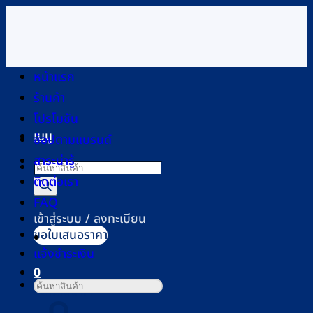
ข้าม
ไป
ยัง
เนื้อหา
หน้าแรก
ร้านค้า
โปรโมชัน
เมนู
ช้อปตามแบรนด์
สาระน่ารู้
Products
ติดต่อเรา
search
FAQ
เข้าสู่ระบบ / ลงทะเบียน
ขอใบเสนอราคา
แจ้งชำระเงิน
0
ค้นหา:
ตะกร้าสินค้า