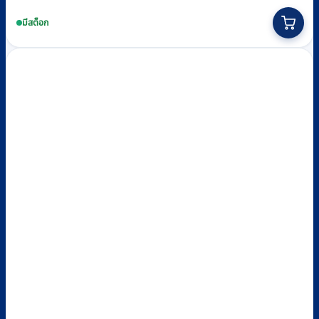
price
price
This
was:
is:
product
มีสต็อก
฿930.
฿860.
has
multiple
variants.
The
options
may
be
chosen
on
the
product
page