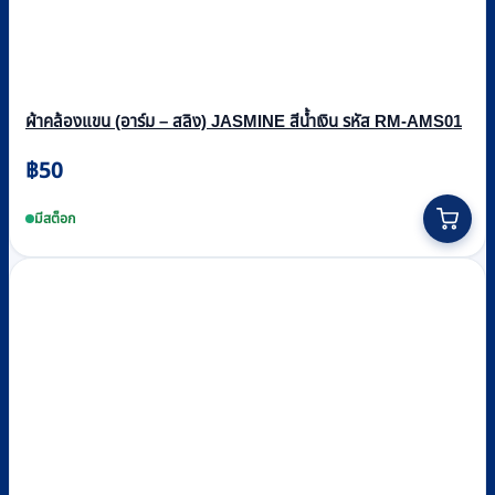
ผ้าคล้องแขน (อาร์ม – สลิง) JASMINE สีน้ำเงิน รหัส RM-AMS01
฿
50
This
product
มีสต็อก
has
multiple
variants.
The
options
may
be
chosen
on
the
product