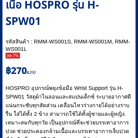
เนื้อ HOSPRO รุ่น H-
SPW01
รหัสสินค้า : RMM-WS001S, RMM-WS001M, RMM-
WS001L
ลด 7%
Original
Current
฿
270
price
price
฿
290
was:
is:
฿290.
฿270.
HOSPRO อุปกรณ์พยุงข้อมือ Wrist Support รุ่น H-
SPW01 วัสดุผ้าไนลอนและสแปนเด็กซ์ ระบายอากาศดี
แน่นกระชับทุกสัดส่วน เคลื่อนไหวร่างกายได้อย่างราบ
รื่น ใส่ได้ทั้ง 2 ข้าง สามารถใช้ได้ทั้งผู้ชายและผู้หญิง
เหมาะสมกับทุกวัย เป็นอุปกรณ์ที่จะช่วยบรรเทาอาการ
ปวด ช่วยประคองกล้ามเนื้อและบรรเทาอาการเจ็บปวด