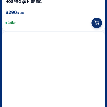
HOSPRO รุ่น H-SPE01
Original
Current
฿
290
฿
310
price
price
This
was:
is:
product
มีสต็อก
฿310.
฿290.
has
multiple
variants.
The
options
may
be
chosen
on
the
product
page