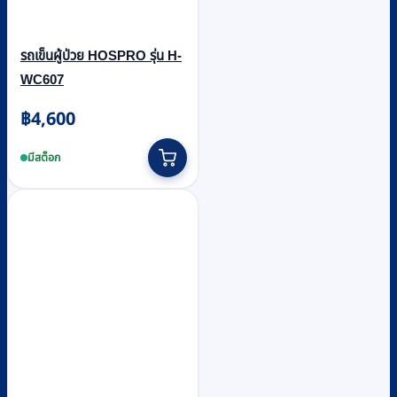
รถเข็นผู้ป่วย HOSPRO รุ่น H-
WC607
฿
4,600
มีสต็อก