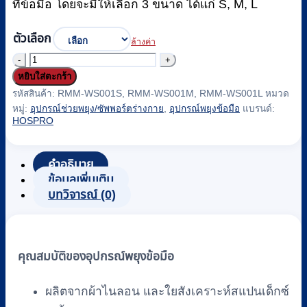
ที่ข้อมือ โดยจะมีให้เลือก 3 ขนาด ได้แก่ S, M, L
ตัวเลือก
ล้างค่า
จำนวน
หยิบใส่ตะกร้า
อุปกรณ์
รหัสสินค้า:
RMM-WS001S, RMM-WS001M, RMM-WS001L
หมวด
พยุง
หมู่:
อุปกรณ์ช่วยพยุง/ซัพพอร์ตร่างกาย
,
อุปกรณ์พยุงข้อมือ
แบรนด์:
ข้อ
HOSPRO
มือ
ซัพพอร์ต
คำอธิบาย
ข้อ
ข้อมูลเพิ่มเติม
บทวิจารณ์ (0)
มือ
(Wrist
Support)
สี
คุณสมบัติของอุปกรณ์พยุงข้อมือ
เนื้อ
HOSPRO
ผลิตจากผ้าไนลอน และใยสังเคราะห์สแปนเด็กซ์
รุ่น