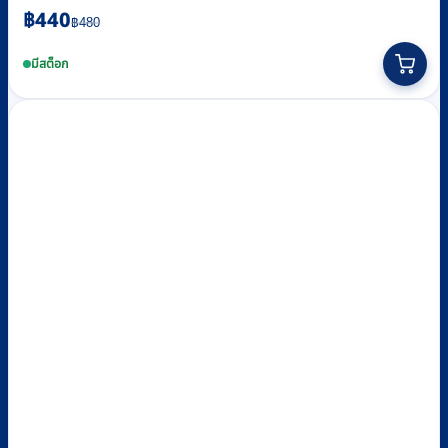
Original
Current
฿
440
฿
480
price
price
This
was:
is:
product
มีสต็อก
฿480.
฿440.
has
multiple
variants.
The
options
may
be
chosen
on
the
product
page