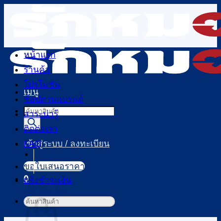
ข้าม
ไป
ยัง
เนื้อหา
หน้าแรก
ร้านค้า
โปรโมชัน
เมนู
ช้อปตามแบรนด์
Products
สาระน่ารู้
search
ติดต่อเรา
FAQ
เข้าสู่ระบบ / ลงทะเบียน
ขอใบเสนอราคา
0
แจ้งชำระเงิน
ตะกร้าสินค้า
ค้นหา: