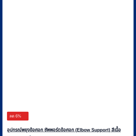
ลด 6%
อุปกรณ์พยุงข้อศอก ซัพพอร์ตข้อศอก (Elbow Support) สีเนื้อ