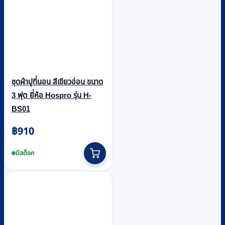
ชุดผ้าปูที่นอน สีเขียวอ่อน ขนาด
3 ฟุต ยี่ห้อ Hospro รุ่น H-
BS01
฿
910
มีสต็อก