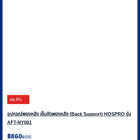
ลด 8%
อุปกรณ์พยุงหลัง เข็มขัดพยุงหลัง (Back Support) HOSPRO รุ่น
AFT-NY001
Original
Current
฿
860
฿
930