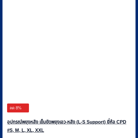
ลด 8%
อุปกรณ์พยุงหลัง เข็มขัดพยุงเอว-หลัง (L-S Support) ยี่ห้อ CPD
#S, M, L, XL, XXL