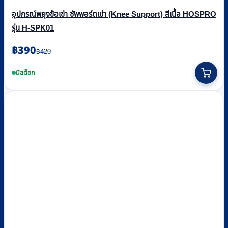
อุปกรณ์พยุงข้อเข่า ซัพพอร์ตเข่า (Knee Support) สีเนื้อ HOSPRO
รุ่น H-SPK01
Original
Current
฿
390
฿
420
price
price
This
was:
is:
product
มีสต็อก
฿420.
฿390.
has
multiple
variants.
The
options
may
be
chosen
on
the
product
page