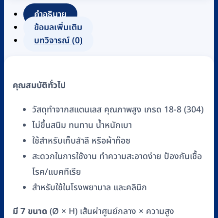
แตน
คำอธิบาย
เลส
ข้อมูลเพิ่มเติม
MAGNATE
บทวิจารณ์ (0)
พร้อม
ฝา
อับ
คุณสมบัติทั่วไป
สำลี
(Dressing
วัสดุทำจากสแตนเลส คุณภาพสูง เกรด 18-8 (304)
Jar/Cotton
ไม่ขึ้นสนิม ทนทาน น้ำหนักเบา
Container)
ใช้สำหรับเก็บสำลี หรือผ้าก๊อซ
ชิ้น
สะดวกในการใช้งาน ทำความสะอาดง่าย ป้องกันเชื้อ
โรค/แบคทีเรีย
สำหรับใช้ในโรงพยาบาล และคลินิก
มี 7 ขนาด
(Ø × H) เส้นผ่าศูนย์กลาง × ความสูง