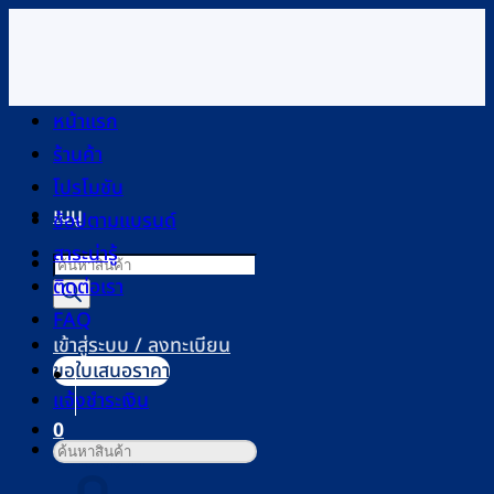
ข้าม
ไป
ยัง
เนื้อหา
หน้าแรก
ร้านค้า
โปรโมชัน
เมนู
ช้อปตามแบรนด์
สาระน่ารู้
Products
ติดต่อเรา
search
FAQ
เข้าสู่ระบบ / ลงทะเบียน
ขอใบเสนอราคา
แจ้งชำระเงิน
0
ค้นหา:
ตะกร้าสินค้า