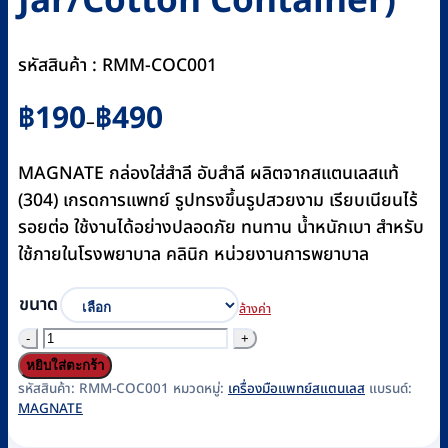
Jar/Cotton Container)
รหัสสินค้า : RMM-COC001
Price
฿
190
฿
490
–
range:
฿190
MAGNATE กล่องใส่สำลี อับสำลี ผลิตจากสแตนเลสแท้
through
(304) เกรดการแพทย์ รูปทรงขึ้นรูปสวยงาม เรียบเนียนไร้
฿490
รอยต่อ ใช้งานได้อย่างปลอดภัย ทนทาน น้ำหนักเบา สำหรับ
ใช้ภายในโรงพยาบาล คลินิก หน่วยงานการพยาบาล
ขนาด
ล้างค่า
จำนวน
กล่อง
หยิบใส่ตะกร้า
สำ
รหัสสินค้า:
RMM-COC001
หมวดหมู่:
เครื่องมือแพทย์สแตนเลส
แบรนด์:
MAGNATE
ลี
ส