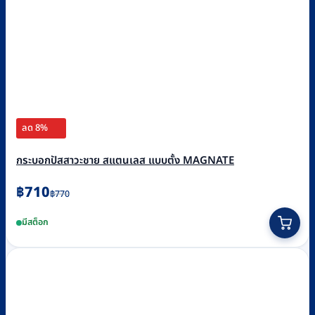
ลด 8%
กระบอกปัสสาวะชาย สแตนเลส แบบตั้ง MAGNATE
Original
Current
฿
710
฿
770
price
price
มีสต็อก
was:
is:
฿770.
฿710.