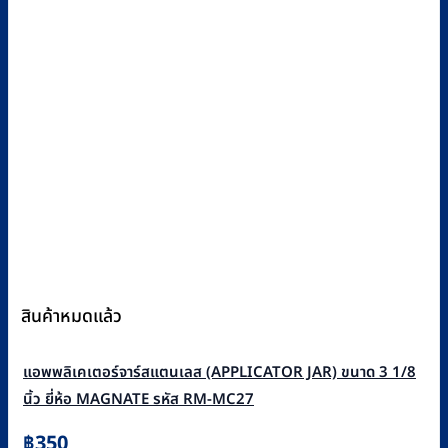
สินค้าหมดแล้ว
แอพพลิเคเตอร์จาร์สแตนเลส (APPLICATOR JAR) ขนาด 3 1/8
นิ้ว ยี่ห้อ MAGNATE รหัส RM-MC27
฿
350