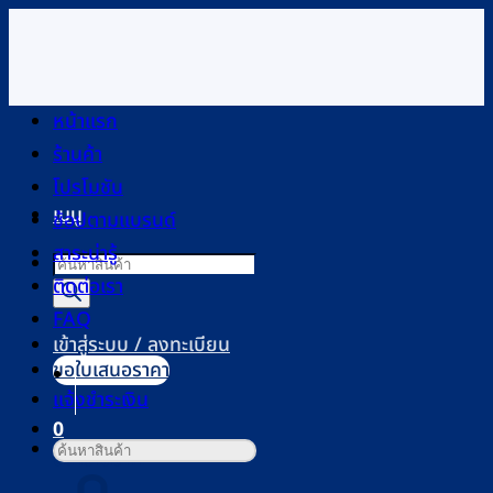
ข้าม
ไป
ยัง
เนื้อหา
หน้าแรก
ร้านค้า
โปรโมชัน
เมนู
ช้อปตามแบรนด์
สาระน่ารู้
Products
ติดต่อเรา
search
FAQ
เข้าสู่ระบบ / ลงทะเบียน
ขอใบเสนอราคา
แจ้งชำระเงิน
0
ค้นหา:
ตะกร้าสินค้า