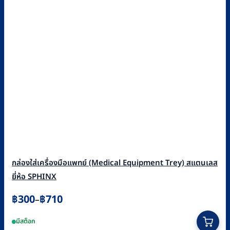
กล่องใส่เครื่องมือแพทย์ (Medical Equipment Trey) สแตนเลส
ยี่ห้อ SPHINX
Price
฿
300
฿
710
–
range:
This
มีสต็อก
฿300
product