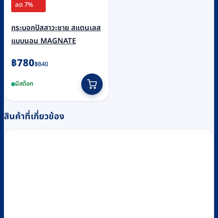
ลด 7%
กระบอกปัสสาวะชาย สแตนเลส
แบบนอน MAGNATE
Original
Current
฿
780
฿
840
price
price
มีสต็อก
was:
is:
฿840.
฿780.
สินค้าที่เกี่ยวข้อง