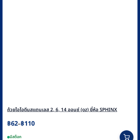
ถ้วยไอโอดีนสแตนเลส 2, 6, 14 ออนซ์ (oz) ยี่ห้อ SPHINX
Price
฿
62
฿
110
–
range:
This
มีสต็อก
฿62