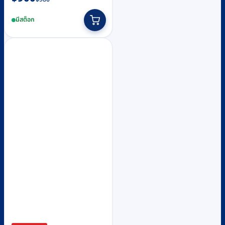
price
price
มีสต็อก
was:
is:
฿980.
฿900.