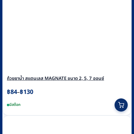
ถ้วยยาน้ำ สแตนเลส MAGNATE ขนาด 2, 5, 7 ออนซ์
Price
฿
84
฿
130
–
range:
This
มีสต็อก
฿84
product
through
has
฿130
multiple
variants.