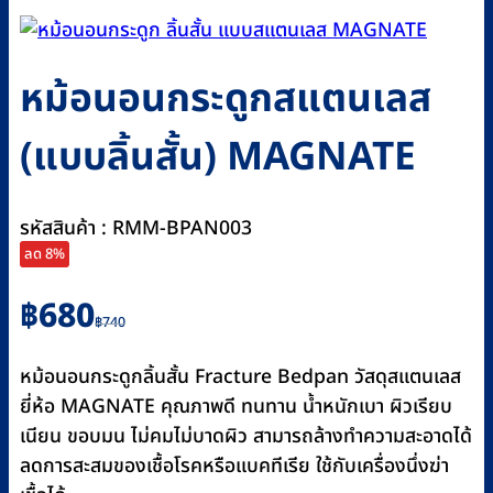
หม้อนอนกระดูกสแตนเลส
(แบบลิ้นสั้น) MAGNATE
รหัสสินค้า : RMM-BPAN003
ลด 8%
Original
Current
฿
680
฿
740
price
price
was:
is:
หม้อนอนกระดูกลิ้นสั้น Fracture Bedpan วัสดุสแตนเลส
฿740.
฿680.
ยี่ห้อ MAGNATE คุณภาพดี ทนทาน น้ำหนักเบา ผิวเรียบ
เนียน ขอบมน ไม่คมไม่บาดผิว สามารถล้างทำความสะอาดได้
ลดการสะสมของเชื้อโรคหรือแบคทีเรีย ใช้กับเครื่องนึ่งฆ่า