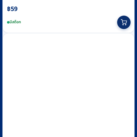
฿
59
มีสต็อก