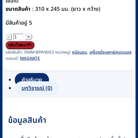
เชื้อได้
ขนาดสินค้า
: 310 x 245 มม. (ยาว x กว้าง)
มีสินค้าอยู่ 5
จำนวน
หม้อ
หยิบใส่ตะกร้า
นอน
รหัสสินค้า:
RMM-BPAN003
หมวดหมู่:
หม้อนอน
,
เครื่องมือแพทย์สแตนเลส
แบรนด์:
MAGNATE
กระ
ดู
กส
คำอธิบาย
แตน
บทวิจารณ์ (0)
เลส
(แบบ
ลิ้น
ข้อมูลสินค้า
สั้น)
MAGNATE
ชิ้น