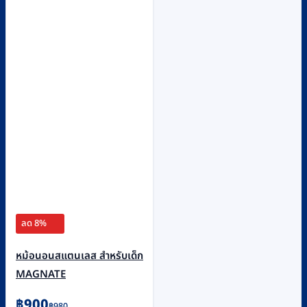
ลด 8%
หม้อนอนสแตนเลส สำหรับเด็ก
MAGNATE
Original
Current
฿
900
฿
980