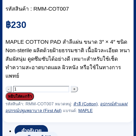
รหัสสินค้า : RMM-COT007
฿
230
MAPLE COTTON PAD สำลีแผ่น ขนาด 3″ × 4″ ชนิด
Non-sterile ผลิตด้วยฝ้ายธรรมชาติ เนื้อผิวละเอียด หนา
สัมผัสนุ่ม ดูดซึมซับได้อย่างดี เหมาะสำหรับใช้เช็ด
ทำความสะอาดบาดแผล ผิวหนัง หรือใช้ในทางการ
แพทย์
จำนวน
หยิบใส่ตะกร้า
สำลี
รหัสสินค้า:
RMM-COT007
หมวดหมู่:
สำลี (Cotton)
,
อุปกรณ์ทำแผล/
ตัด
อุปกรณ์ปฐมพยาบาล (First Aid)
แบรนด์:
MAPLE
แผ่น
ขนาด
3
คำอธิบาย