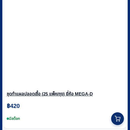
ชุดทำแผลปลอดเชื้อ (25 แพ็ค/ถุง) ยี่ห้อ MEGA-D
฿
420
มีสต็อก