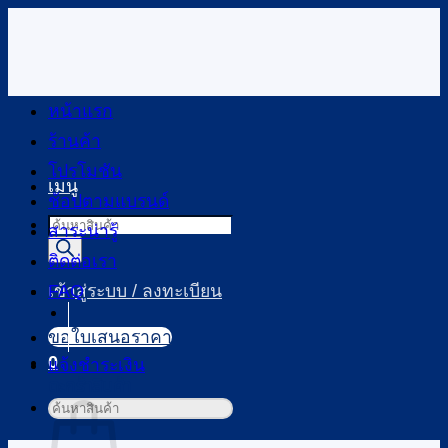
ข้าม
ไป
ยัง
เนื้อหา
หน้าแรก
ร้านค้า
โปรโมชัน
เมนู
ช้อปตามแบรนด์
Products
สาระน่ารู้
search
ติดต่อเรา
FAQ
เข้าสู่ระบบ / ลงทะเบียน
ขอใบเสนอราคา
0
แจ้งชำระเงิน
ตะกร้าสินค้า
ค้นหา: