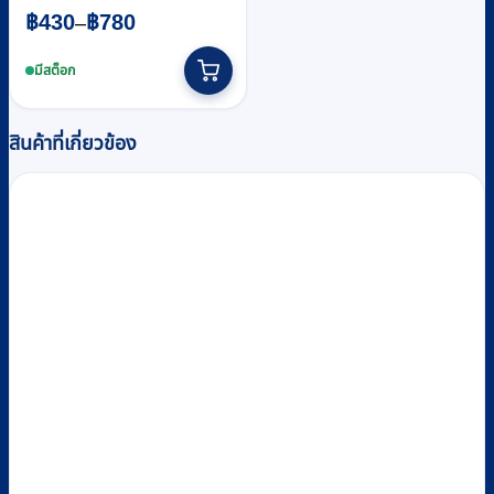
Price
฿
430
฿
780
–
range:
This
฿430
product
มีสต็อก
through
has
multiple
฿780
variants.
สินค้าที่เกี่ยวข้อง
The
options
may
be
chosen
on
the
product
page