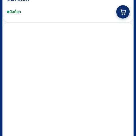
price
price
was:
is:
มีสต็อก
฿180.
฿170.