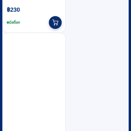
฿
230
มีสต็อก