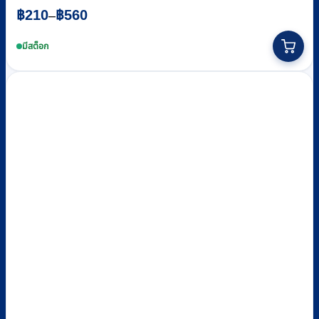
Price
฿
210
฿
560
–
range:
This
฿210
product
มีสต็อก
through
has
multiple
฿560
variants.
The
options
may
be
chosen
on
the
product
page