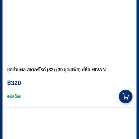
ชุดทำแผล สเตอร์ไรด์ (32) (30 ชุด/แพ็ค) ยี่ห้อ HIVAN
฿
320
มีสต็อก