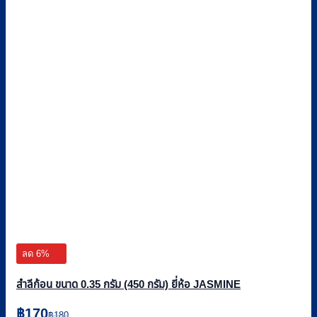
ลด 6%
สำลีก้อน ขนาด 0.35 กรัม (450 กรัม) ยี่ห้อ JASMINE
Original
Current
฿
170
฿
180