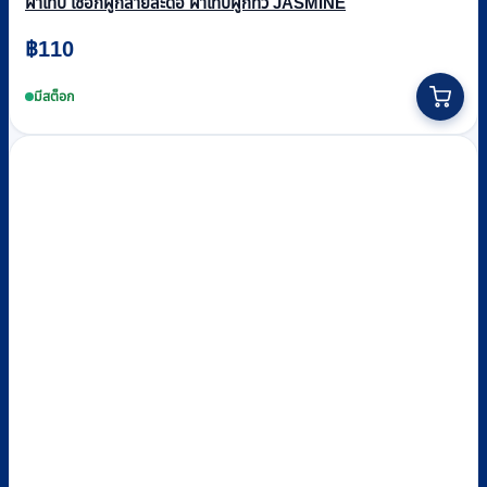
ผ้าเทป เชือกผูกสายสะดือ ผ้าเทปผูกทิ้ว JASMINE
฿
110
This
product
มีสต็อก
has
multiple
variants.
The
options
may
be
chosen
on
the
product
page