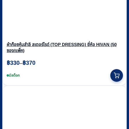
ผ้าก๊อซหุ้มสำลี สเตอร์ไรด์ (TOP DRESSING) ยี่ห้อ HIVAN (50
ซอง/แพ็ค)
Price
฿
330
฿
370
–
range:
This
฿330
product
มีสต็อก
through
has
multiple
฿370
variants.
The
options
may
be
chosen