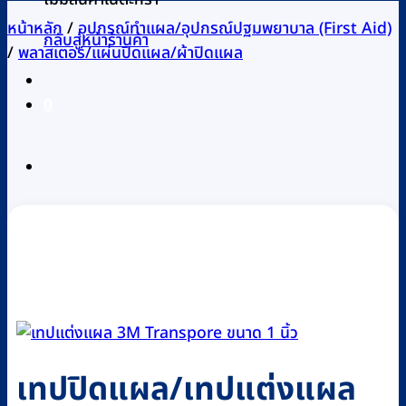
หน้าหลัก
/
อุปกรณ์ทำแผล/อุปกรณ์ปฐมพยาบาล (First Aid)
กลับสู่หน้าร้านค้า
/
พลาสเตอร์/แผ่นปิดแผล/ผ้าปิดแผล
0
เทปปิดแผล/เทปแต่งแผล