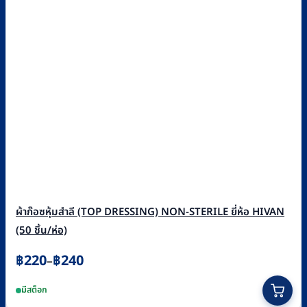
ผ้าก๊อซหุ้มสำลี (TOP DRESSING) NON-STERILE ยี่ห้อ HIVAN
(50 ชิ้น/ห่อ)
Price
฿
220
฿
240
–
range:
This
มีสต็อก
฿220
product