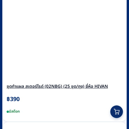
ชุดทำแผล สเตอร์ไรด์ (02NBG) (25 ชุด/ถุง) ยี่ห้อ HIVAN
฿
390
มีสต็อก