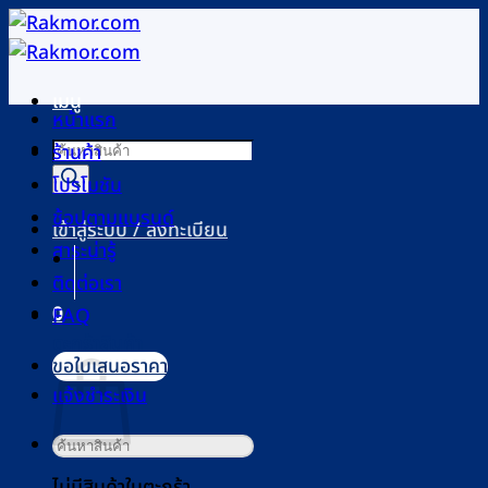
ข้าม
ไป
ยัง
เมนู
เนื้อหา
หน้าแรก
Products
ร้านค้า
search
โปรโมชัน
ช้อปตามแบรนด์
เข้าสู่ระบบ / ลงทะเบียน
สาระน่ารู้
ติดต่อเรา
0
FAQ
ตะกร้าสินค้า
ขอใบเสนอราคา
แจ้งชำระเงิน
ค้นหา:
ไม่มีสินค้าในตะกร้า