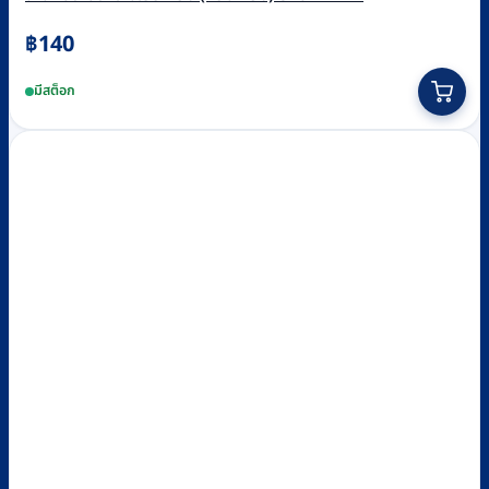
฿
140
มีสต็อก