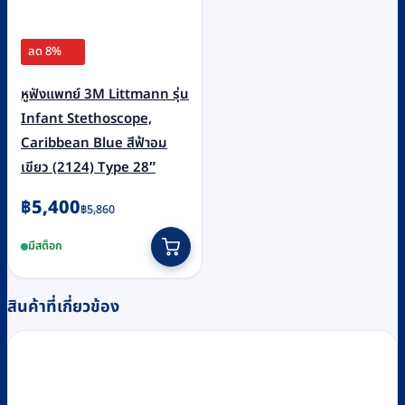
ลด 8%
หูฟังแพทย์ 3M Littmann รุ่น
Infant Stethoscope,
Caribbean Blue สีฟ้าอม
เขียว (2124) Type 28″
Original
Current
฿
5,400
฿
5,860
price
price
มีสต็อก
was:
is:
฿5,860.
฿5,400.
สินค้าที่เกี่ยวข้อง