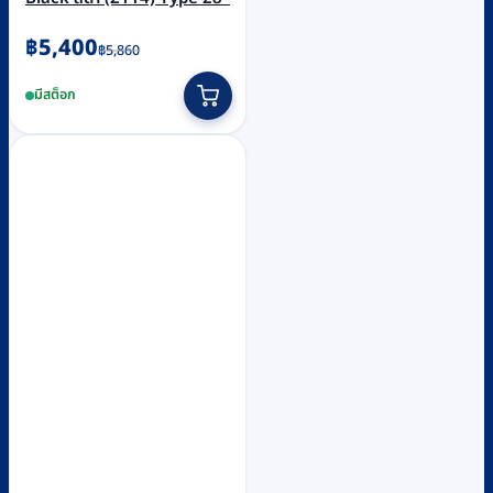
Original
Current
฿
5,400
฿
5,860
price
price
มีสต็อก
was:
is:
฿5,860.
฿5,400.