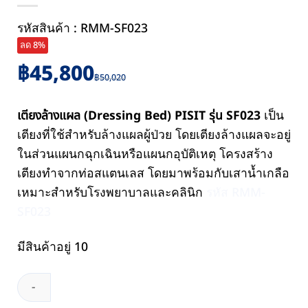
รหัสสินค้า : RMM-SF023
ลด 8%
Original
Current
฿
45,800
฿
50,020
price
price
was:
is:
เตียงล้างแผล (Dressing Bed) PISIT รุ่น SF023
เป็น
฿50,020.
฿45,800.
เตียงที่ใช้สำหรับล้างแผลผู้ป่วย โดยเตียงล้างแผลจะอยู่
ในส่วนแผนกฉุกเฉินหรือแผนกอุบัติเหตุ โครงสร้าง
เตียงทำจากท่อสแตนเลส โดยมาพร้อมกับเสาน้ำเกลือ
เหมาะสำหรับโรงพยาบาลและคลินิก
รหัส RMM-
SF023
มีสินค้าอยู่ 10