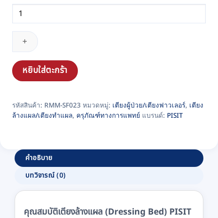
จำนวน
เตียง
ล้าง
แผล
(Dressing
Bed)
หยิบใส่ตะกร้า
PISIT
รุ่น
รหัสสินค้า:
RMM-SF023
หมวดหมู่:
เตียงผู้ป่วย/เตียงฟาวเลอร์
,
เตียง
SF023
ล้างแผล/เตียงทำแผล
,
ครุภัณฑ์ทางการแพทย์
แบรนด์:
PISIT
ชิ้น
คำอธิบาย
บทวิจารณ์ (0)
คุณสมบัติเตียงล้างแผล (Dressing Bed) PISIT