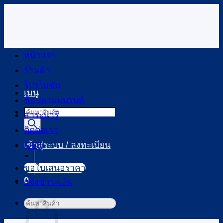
ข้าม
ไป
ยัง
เนื้อหา
หน้าแรก
ร้านค้า
โปรโมชัน
เมนู
ช้อปตามแบรนด์
Products
สาระน่ารู้
search
ติดต่อเรา
FAQ
เข้าสู่ระบบ / ลงทะเบียน
ขอใบเสนอราคา
0
แจ้งชำระเงิน
ตะกร้าสินค้า
ค้นหา: