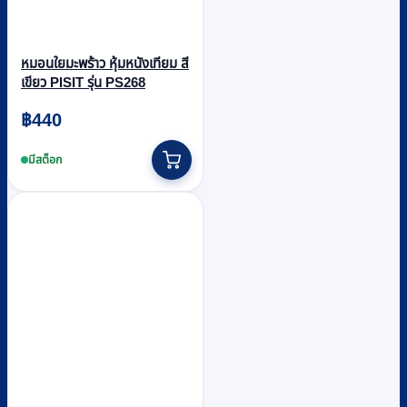
หมอนใยมะพร้าว หุ้มหนังเทียม สี
เขียว PISIT รุ่น PS268
฿
440
มีสต็อก