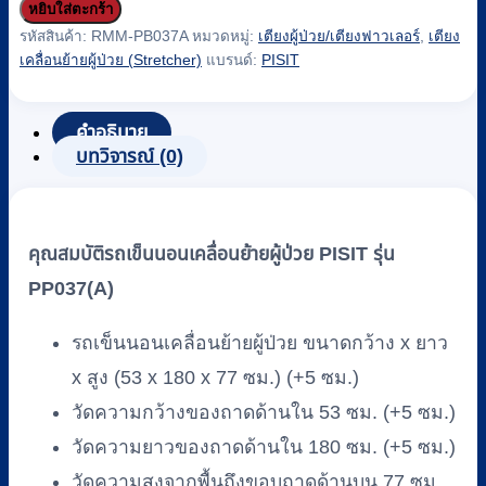
หยิบใส่ตะกร้า
รถ
รหัสสินค้า:
RMM-PB037A
หมวดหมู่:
เตียงผู้ป่วย/เตียงฟาวเลอร์
,
เตียง
เข็น
เคลื่อนย้ายผู้ป่วย (Stretcher)
แบรนด์:
PISIT
นอน
เคลื่อน
คำอธิบาย
ย้าย
บทวิจารณ์ (0)
ผู้
ป่วย
PISIT
รุ่น
คุณสมบัติรถเข็นนอนเคลื่อนย้ายผู้ป่วย PISIT รุ่น
PP037(A)
PP037(A)
ชิ้น
รถเข็นนอนเคลื่อนย้ายผู้ป่วย ขนาดกว้าง x ยาว
x สูง (53 x 180 x 77 ซม.) (+5 ซม.)
วัดความกว้างของถาดด้านใน 53 ซม. (+5 ซม.)
วัดความยาวของถาดด้านใน 180 ซม. (+5 ซม.)
วัดความสูงจากพื้นถึงขอบถาดด้านบน 77 ซม.