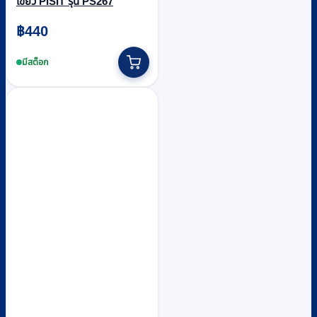
เขียว PISIT รุ่น PS267
฿
440
มีสต็อก