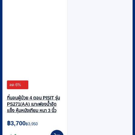
ลด 6%
ที่นอนผู้ป่วย 4 ตอน PISIT รุ่น
PS271(AA) เบาะฟองน้ำอัด
แข็ง หุ้มหนังเทียม หนา 3 นิ้ว
Original
Current
฿
3,700
฿
3,950
price
price
was:
is: