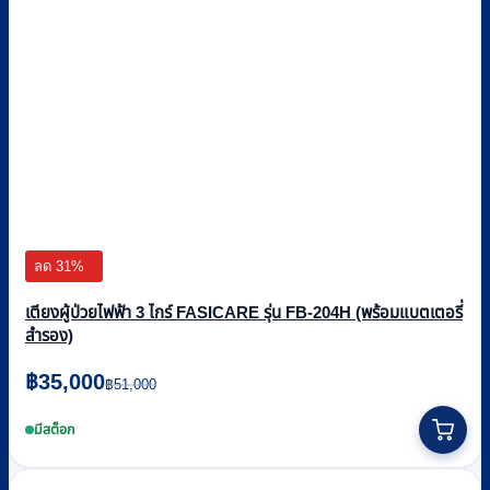
ลด 31%
เตียงผู้ป่วยไฟฟ้า 3 ไกร์ FASICARE รุ่น FB-204H (พร้อมแบตเตอรี่
สำรอง)
Original
Current
฿
35,000
฿
51,000
price
price
was:
is:
มีสต็อก
฿51,000.
฿35,000.