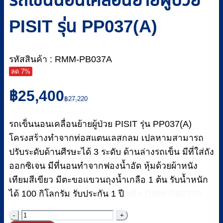
PISIT รุ่น PP037(A)
รหัสสินค้า : RMM-PB037A
ลด 7%
Original
Current
฿
25,400
price
price
฿
27,220
was:
is:
฿27,220.
฿25,400.
รถเข็นนอนเคลื่อนย้ายผู้ป่วย PISIT รุ่น PP037(A)
โครงสร้างทำจากท่อสแตนเลสกลม เปลหามสามารถ
ปรับระดับด้านศีรษะได้ 3 ระดับ ด้านล่างรถเข็น มีที่ใส่ถัง
ออกซิเจน มีที่นอนทำจากฟองน้ำอัด หุ้มด้วยผ้าหนัง
เทียมสีเขียว มีตะขอแขวนถุงน้ำเกลือ 1 ต้น รับน้ำหนัก
ได้ 100 กิโลกรัม รับประกัน 1 ปี
รหัส RMM-PB037A
จำนวน