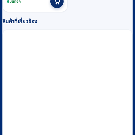
มีสต็อก
฿3,950.
฿3,700.
สินค้าที่เกี่ยวข้อง