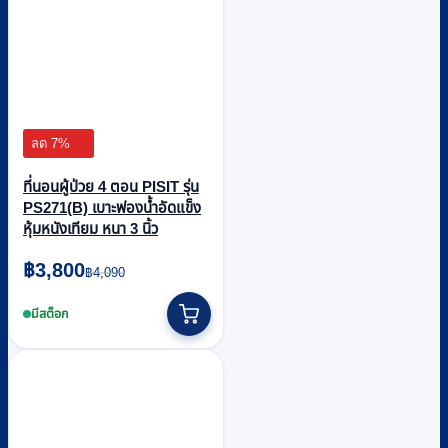
ลด 7%
ที่นอนผู้ป่วย 4 ตอน PISIT รุ่น
PS271(B) เบาะฟองน้ำอัดแข็ง
หุ้มหนังเทียม หนา 3 นิ้ว
Original
Current
฿
3,800
฿
4,090
price
price
was:
is:
มีสต็อก
฿4,090.
฿3,800.