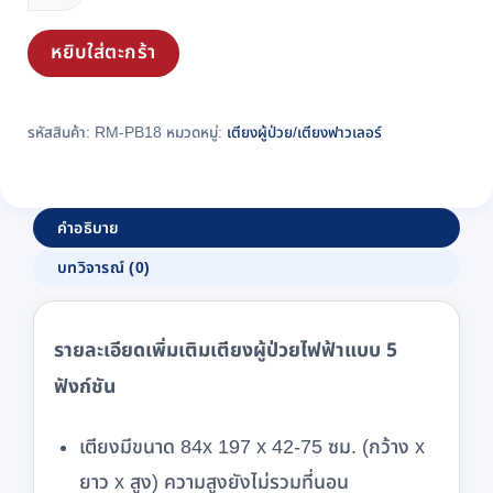
ไฟฟ้า
แบบ
หยิบใส่ตะกร้า
5
ฟังก์ชัน
รุ่น
รหัสสินค้า:
RM-PB18
หมวดหมู่:
เตียงผู้ป่วย/เตียงฟาวเลอร์
TOP
หัว-
ท้าย
คำอธิบาย
ABS
บทวิจารณ์ (0)
ราว
ปีกนก
รหัส
รายละเอียดเพิ่มเติมเตียงผู้ป่วยไฟฟ้าแบบ 5
RM-
PB18
ฟังก์ชัน
ชิ้น
เตียงมีขนาด 84x 197 x 42-75 ซม. (กว้าง x
ยาว x สูง) ความสูงยังไม่รวมที่นอน