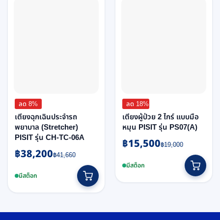
ลด 8%
ลด 18%
เตียงฉุกเฉินประจำรถ
เตียงผู้ป่วย 2 ไกร์ แบบมือ
พยาบาล (Stretcher)
หมุน PISIT รุ่น PS07(A)
PISIT รุ่น CH-TC-06A
฿
15,500
Original
Current
฿
19,000
฿
38,200
Original
Current
price
price
฿
41,660
price
price
was:
is:
มีสต็อก
was:
is:
฿19,000.
฿15,500.
มีสต็อก
฿41,660.
฿38,200.