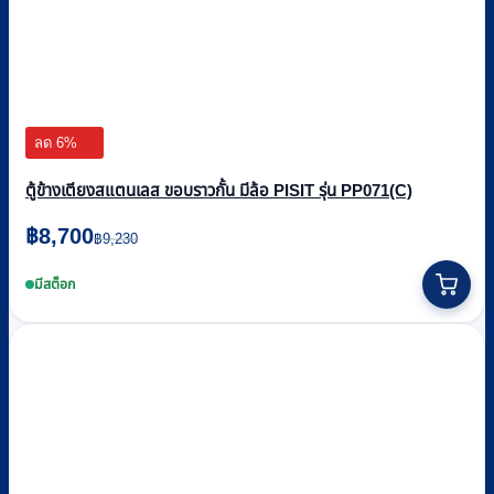
ลด 6%
ตู้ข้างเตียงสแตนเลส ขอบราวกั้น มีล้อ PISIT รุ่น PP071(C)
Original
Current
฿
8,700
฿
9,230
price
price
was:
is:
มีสต็อก
฿9,230.
฿8,700.