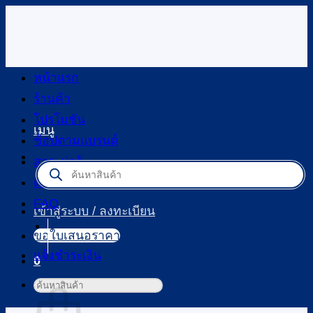
ข้าม
ไป
ยัง
เนื้อหา
หน้าแรก
ร้านค้า
โปรโมชัน
เมนู
ช้อปตามแบรนด์
สาระน่ารู้
Products
search
ติดต่อเรา
FAQ
เข้าสู่ระบบ / ลงทะเบียน
ขอใบเสนอราคา
แจ้งชำระเงิน
0
ตะกร้าสินค้า
ค้นหา: