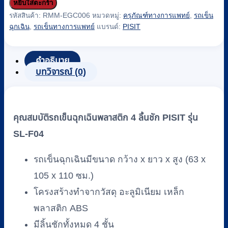
หยิบใส่ตะกร้า
รถ
รหัสสินค้า:
RMM-EGC006
หมวดหมู่:
ครุภัณฑ์ทางการแพทย์
,
รถเข็น
เข็น
ฉุกเฉิน
,
รถเข็นทางการแพทย์
แบรนด์:
PISIT
ฉุกเฉิน
พลาสติก
4
คำอธิบาย
บทวิจารณ์ (0)
ลิ้น
ชัก
(Emergency
Cart)
คุณสมบัติรถเข็นฉุกเฉินพลาสติก 4 ลิ้นชัก PISIT รุ่น
PISIT
รุ่น
SL-F04
SL-
F04
รถเข็นฉุกเฉินมีขนาด กว้าง x ยาว x สูง (63 x
ชิ้น
105 x 110 ซม.)
โครงสร้างทำจากวัสดุ อะลูมิเนียม เหล็ก
พลาสติก ABS
มีลิ้นชักทั้งหมด 4 ชั้น