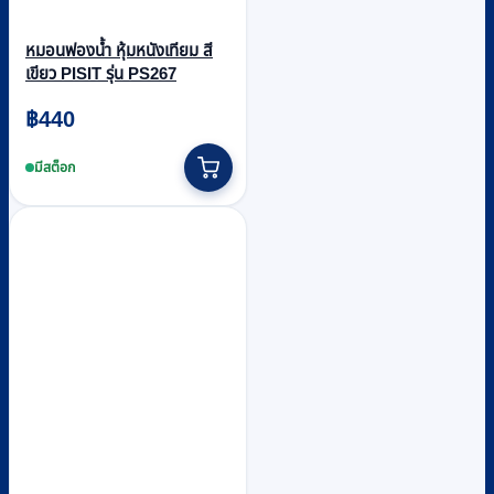
หมอนฟองน้ำ หุ้มหนังเทียม สี
เขียว PISIT รุ่น PS267
฿
440
มีสต็อก