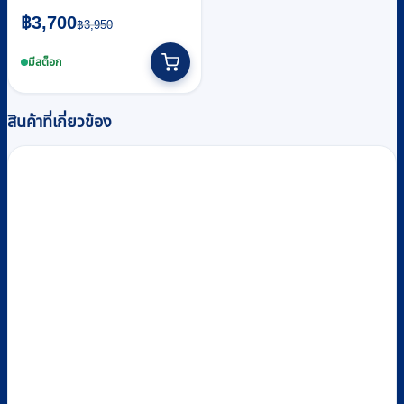
Original
Current
฿
3,700
฿
3,950
price
price
was:
is:
มีสต็อก
฿3,950.
฿3,700.
สินค้าที่เกี่ยวข้อง