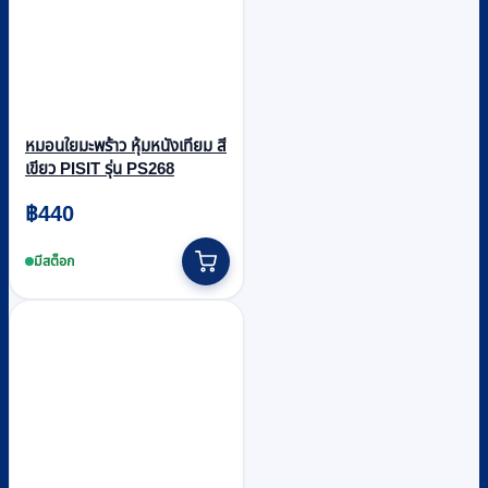
หมอนใยมะพร้าว หุ้มหนังเทียม สี
เขียว PISIT รุ่น PS268
฿
440
มีสต็อก