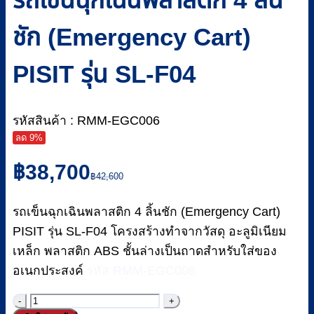
ชัก (Emergency Cart)
PISIT รุ่น SL-F04
รหัสสินค้า : RMM-EGC006
ลด 9%
Original
Current
฿
38,700
price
price
฿
42,600
was:
is:
฿42,600.
฿38,700.
รถเข็นฉุกเฉินพลาสติก 4 ลิ้นชัก (Emergency Cart)
PISIT รุ่น SL-F04 โครงสร้างทำจากวัสดุ อะลูมิเนียม
เหล็ก พลาสติก ABS ชั้นล่างเป็นถาดสำหรับใส่ของ
อเนกประสงค์
รหัส RMM-EGC006
จำนวน