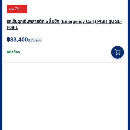
ลด 7%
รถเข็นฉุกเฉินพลาสติก 5 ลิ้นชัก (Emergency Cart) PISIT รุ่น SL-
F09-1
Original
Current
฿
33,400
฿
35,980
price
price
was:
is:
มีสต็อก
฿35,980.
฿33,400.