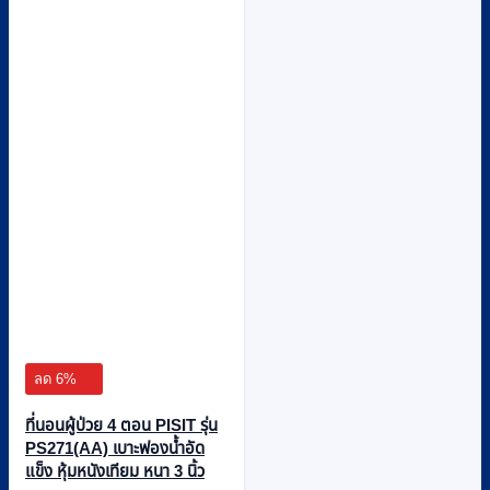
ลด 6%
ที่นอนผู้ป่วย 4 ตอน PISIT รุ่น
PS271(AA) เบาะฟองน้ำอัด
แข็ง หุ้มหนังเทียม หนา 3 นิ้ว