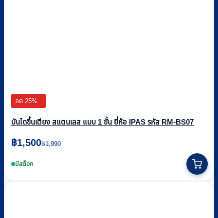
ลด 25%
บันไดขึ้นเตียง สแตนเลส แบบ 1 ขั้น ยี่ห้อ IPAS รหัส RM-BS07
Original
Current
฿
1,500
฿
1,990
price
price
was:
is:
มีสต็อก
฿1,990.
฿1,500.