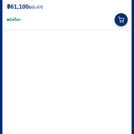
Original
Current
฿
61,100
฿
65,470
price
price
was:
is:
มีสต็อก
฿65,470.
฿61,100.