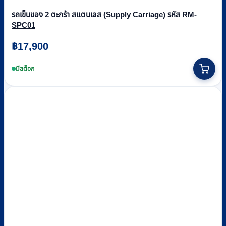
รถเข็นของ 2 ตะกร้า สแตนเลส (Supply Carriage) รหัส RM-
SPC01
฿
17,900
มีสต็อก