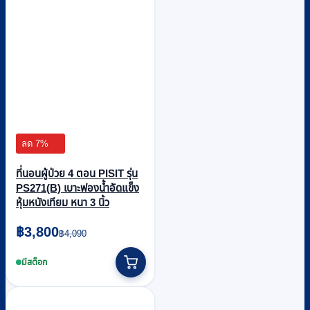
ลด 7%
ที่นอนผู้ป่วย 4 ตอน PISIT รุ่น
PS271(B) เบาะฟองน้ำอัดแข็ง
หุ้มหนังเทียม หนา 3 นิ้ว
Original
Current
฿
3,800
฿
4,090
price
price
was:
is:
มีสต็อก
฿4,090.
฿3,800.