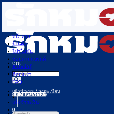
ข้าม
ไป
ยัง
เนื้อหา
หน้าแรก
ร้านค้า
โปรโมชัน
ช้อปตามแบรนด์
เมนู
สาระน่ารู้
Products
ติดต่อเรา
search
FAQ
เข้าสู่ระบบ / ลงทะเบียน
ขอใบเสนอราคา
แจ้งชำระเงิน
0