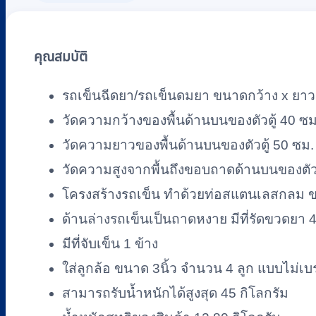
หัตถการ
1
ลิ้น
คุณสมบัติ
ชัก
รถเข็นฉีดยา/รถเข็นดมยา ขนาดกว้าง x ยาว x
แบบ
มี
วัดความกว้างของพื้นด้านบนของตัวตู้ 40 ซม
ที่
วัดความยาวของพื้นด้านบนของตัวตู้ 50 ซม. 
รัด
วัดความสูงจากพื้นถึงขอบถาดด้านบนของตัวตู
ขวด
โครงสร้างรถเข็น ทำด้วยท่อสแตนเลสกลม ขนาด
ยา
ด้านล่างรถเข็นเป็นถาดหงาย มีที่รัดขวดยา 4 
PISIT
รุ่น
มีที่จับเข็น 1 ข้าง
PP049(B)
ใส่ลูกล้อ ขนาด 3นิ้ว จำนวน 4 ลูก แบบไม่เบ
ชิ้น
สามารถรับน้ำหนักได้สูงสุด 45 กิโลกรัม