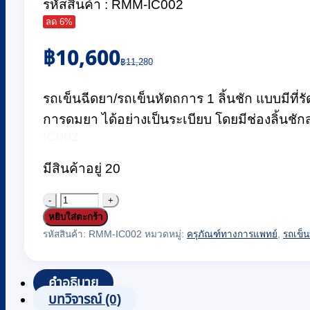
รหัสสินค้า : RMM-IC002
ลด 6%
Original
Current
฿
10,600
price
price
฿
11,280
was:
is:
฿11,280.
฿10,600.
รถเข็นฉีดยา/รถเข็นหัตถการ 1 ลิ้นชัก แบบมีที่
การดมยา ได้อย่างเป็นระเบียบ โดยมีช่องลิ้นชักส
IC002
มีสินค้าอยู่ 20
จำนวน
หยิบใส่ตะกร้า
รถ
รหัสสินค้า:
RMM-IC002
หมวดหมู่:
ครุภัณฑ์ทางการแพทย์
,
รถเข็
เข็น
ฉีดยา/
คำอธิบาย
รถ
บทวิจารณ์ (0)
เข็น