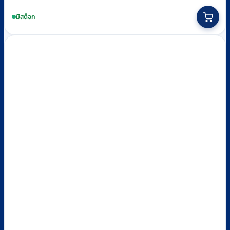
price
price
This
was:
is:
product
มีสต็อก
฿99.
฿89.
has
multiple
variants.
The
options
may
be
chosen
on
the
product
page