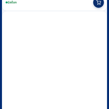
฿94
product
มีสต็อก
through
has
฿110
multiple
variants.
The
options
may
be
chosen
on
the
product
page