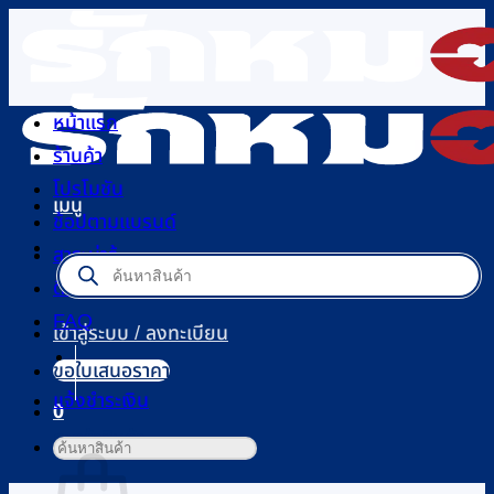
ข้าม
ไป
ยัง
เนื้อหา
หน้าแรก
ร้านค้า
โปรโมชัน
เมนู
ช้อปตามแบรนด์
สาระน่ารู้
Products
search
ติดต่อเรา
FAQ
เข้าสู่ระบบ / ลงทะเบียน
ขอใบเสนอราคา
แจ้งชำระเงิน
0
ตะกร้าสินค้า
ค้นหา: