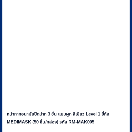
หน้ากากอนามัยปิดปาก 3 ชั้น แบบผูก สีเขียว Level 1 ยี่ห้อ
MEDIMASK (50 ชิ้น/กล่อง) รหัส RM-MAK005