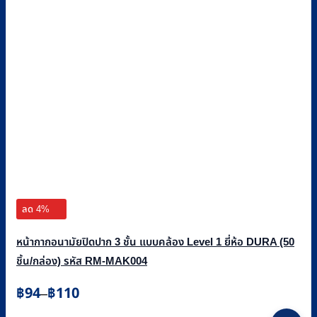
ลด 4%
หน้ากากอนามัยปิดปาก 3 ชั้น แบบคล้อง Level 1 ยี่ห้อ DURA (50
ชิ้น/กล่อง) รหัส RM-MAK004
Price
฿
94
฿
110
–
range:
This