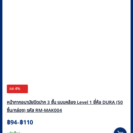
ลด 4%
หน้ากากอนามัยปิดปาก 3 ชั้น แบบคล้อง Level 1 ยี่ห้อ DURA (50
ชิ้น/กล่อง) รหัส RM-MAK004
Price
฿
94
฿
110
–
range:
This
฿94