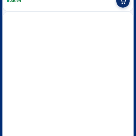
มีสต็อก
through
product
฿110
has
multiple
variants.
The
options
may
be
chosen
on
the
product
page