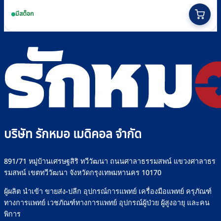
price
price
This
was:
is:
มีสต็อก
฿99.
฿89.
product
has
multiple
variants.
The
options
may
be
chosen
บริษัท รักหมอ เมดิคอล จำกัด
on
the
891/71 หมู่บ้านเศรษฐสิริ ทวีวัฒนา ถนนศาลาธรรมสพน์ แขวงศาลาธร
product
รมสพน์ เขตทวีวัฒนา จังหวัดกรุงเทพมหานคร 10170
page
ผู้ผลิต นำเข้า ขายส่ง-ปลีก อุปกรณ์การแพทย์ เครื่องมือแพทย์ ครุภัณฑ์
ทางการแพทย์ เวชภัณฑ์ทางการแพทย์ อุปกรณ์ผู้ป่วย ผู้สูงอายุ และคน
พิการ