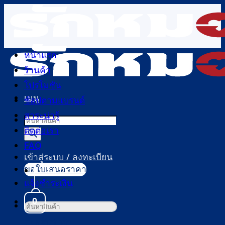
ข้าม
ไป
ยัง
เนื้อหา
หน้าแรก
ร้านค้า
โปรโมชัน
เมนู
ช้อปตามแบรนด์
สาระน่ารู้
Products
ติดต่อเรา
search
FAQ
เข้าสู่ระบบ / ลงทะเบียน
ขอใบเสนอราคา
แจ้งชำระเงิน
0
ค้นหา:
ตะกร้าสินค้า