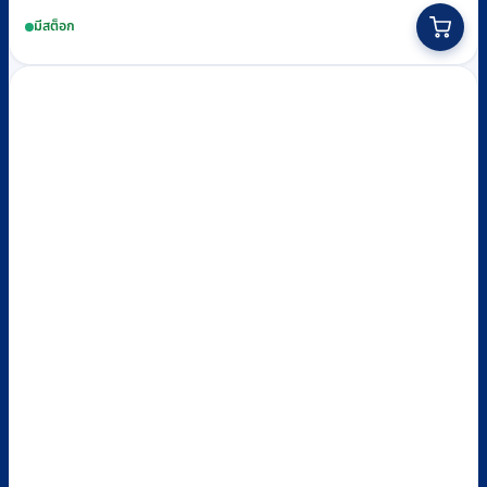
price
price
This
was:
is:
มีสต็อก
฿99.
฿89.
product
has
multiple
variants.
The
options
may
be
chosen
on
the
product
page