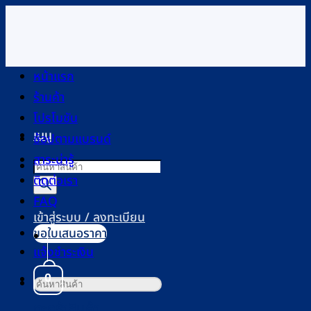
ข้าม
ไป
ยัง
เนื้อหา
หน้าแรก
ร้านค้า
โปรโมชัน
เมนู
ช้อปตามแบรนด์
สาระน่ารู้
Products
ติดต่อเรา
search
FAQ
เข้าสู่ระบบ / ลงทะเบียน
ขอใบเสนอราคา
แจ้งชำระเงิน
0
ค้นหา:
ตะกร้าสินค้า