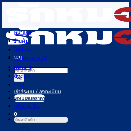
ข้าม
ไป
ยัง
เนื้อหา
หน้าแรก
ร้านค้า
โปรโมชัน
เมนู
ช้อปตามแบรนด์
สาระน่ารู้
Products
ติดต่อเรา
search
FAQ
เข้าสู่ระบบ / ลงทะเบียน
ขอใบเสนอราคา
แจ้งชำระเงิน
0
ค้นหา:
ตะกร้าสินค้า