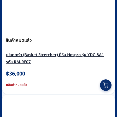
สินค้าหมดแล้ว
เปลตะกร้า (Basket Stretcher) ยี่ห้อ Hospro รุ่น YDC-8A1
รหัส RM-RE07
฿
36,000
สินค้าหมดแล้ว