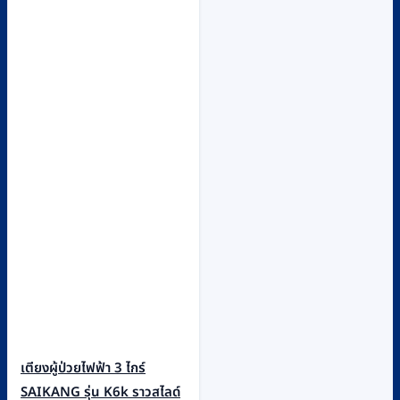
เตียงผู้ป่วยไฟฟ้า 3 ไกร์
SAIKANG รุ่น K6k ราวสไลด์