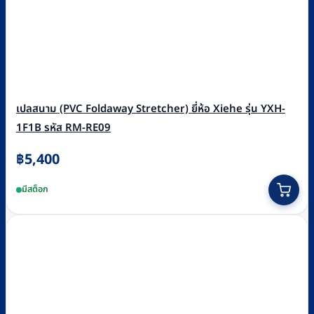
เปลสนาม (PVC Foldaway Stretcher) ยี่ห้อ Xiehe รุ่น YXH-
1F1B รหัส RM-RE09
฿
5,400
มีสต็อก