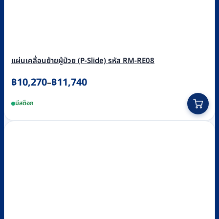
แผ่นเคลื่อนย้ายผู้ป่วย (P-Slide) รหัส RM-RE08
Price
฿
10,270
฿
11,740
–
range:
This
มีสต็อก
฿10,270
product
through
has
฿11,740
multiple
variants.
The
options
may
be
chosen