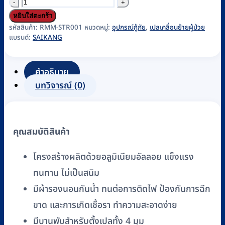
จำนวน
เปล
หยิบใส่ตะกร้า
หาม
รหัสสินค้า:
RMM-STR001
หมวดหมู่:
อุปกรณ์กู้ภัย
,
เปลเคลื่อนย้ายผู้ป่วย
แบรนด์:
SAIKANG
ฉุกเฉิน
(FOLDABLE
STRETCHER)
คำอธิบาย
แบบ
บทวิจารณ์ (0)
พับ
ได้
SAIKANG
คุณสมบัติสินค้า
รุ่น
SKB1A02
โครงสร้างผลิตด้วยอลูมิเนียมอัลลอย แข็งแรง
ชิ้น
ทนทาน ไม่เป็นสนิม
มีผ้ารองนอนกันน้ำ ทนต่อการติดไฟ ป้องกันการฉีก
ขาด และการเกิดเชื้อรา ทำความสะอาดง่าย
มีบานพับสำหรับตั้งเปลทั้ง 4 มุม