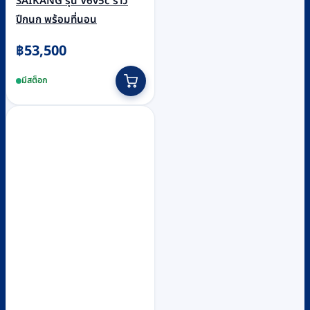
SAIKANG รุ่น V6v5c ราว
ปีกนก พร้อมที่นอน
฿
53,500
มีสต็อก