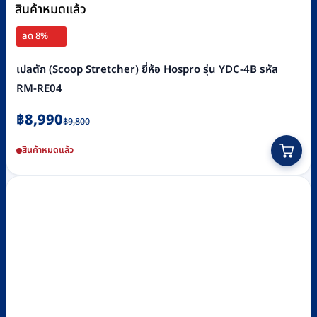
สินค้าหมดแล้ว
ลด 8%
เปลตัก (Scoop Stretcher) ยี่ห้อ Hospro รุ่น YDC-4B รหัส
RM-RE04
Original
Current
฿
8,990
฿
9,800
price
price
สินค้าหมดแล้ว
was:
is:
฿9,800.
฿8,990.