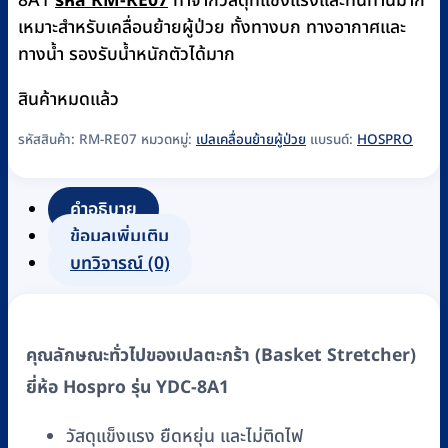
8A1
รหัส RM-RE07
ทำจากวัสดุที่แข็งแรงและทนทานมาก
เหมาะสำหรับเคลื่อนย้ายผู้ป่วย ทั้งทางบก ทางอากาศและ
ทางน้ำ รองรับน้ำหนักตัวได้มาก
สินค้าหมดแล้ว
รหัสสินค้า:
RM-RE07
หมวดหมู่:
เปลเคลื่อนย้ายผู้ป่วย
แบรนด์:
HOSPRO
คำอธิบาย
ข้อมูลเพิ่มเติม
บทวิจารณ์ (0)
คุณลักษณะทั่วไปของเปลตะกร้า (Basket Stretcher)
ยี่ห้อ Hospro รุ่น YDC-8A1
วัสดุแข็งแรง ยืดหยุ่น และไม่ติดไฟ