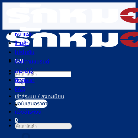
ข้าม
ไป
ยัง
เนื้อหา
หน้าแรก
ร้านค้า
โปรโมชัน
เมนู
ช้อปตามแบรนด์
สาระน่ารู้
Products
ติดต่อเรา
search
FAQ
เข้าสู่ระบบ / ลงทะเบียน
ขอใบเสนอราคา
แจ้งชำระเงิน
0
ค้นหา:
ตะกร้าสินค้า