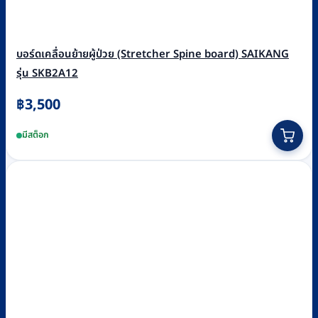
บอร์ดเคลื่อนย้ายผู้ป่วย (Stretcher Spine board) SAIKANG
รุ่น SKB2A12
฿
3,500
มีสต็อก