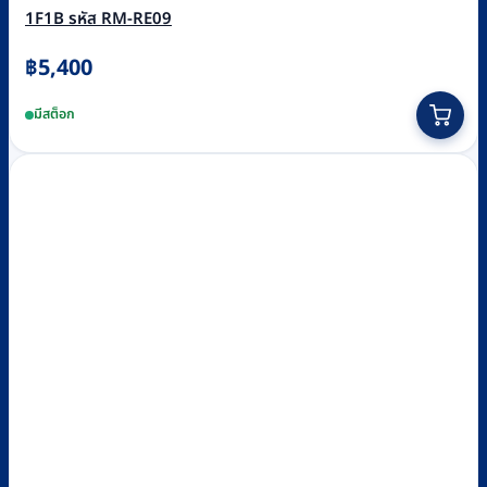
1F1B รหัส RM-RE09
฿
5,400
มีสต็อก