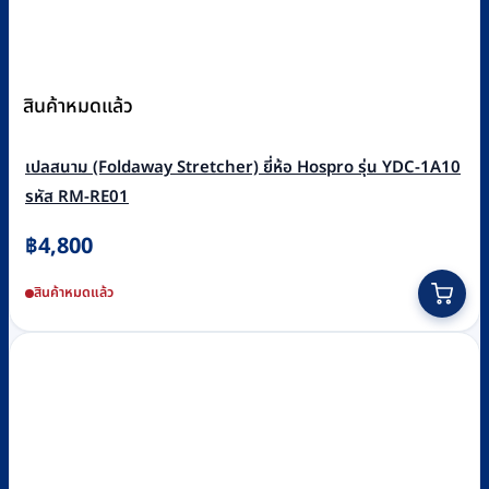
สินค้าหมดแล้ว
เปลสนาม (Foldaway Stretcher) ยี่ห้อ Hospro รุ่น YDC-1A10
รหัส RM-RE01
฿
4,800
สินค้าหมดแล้ว