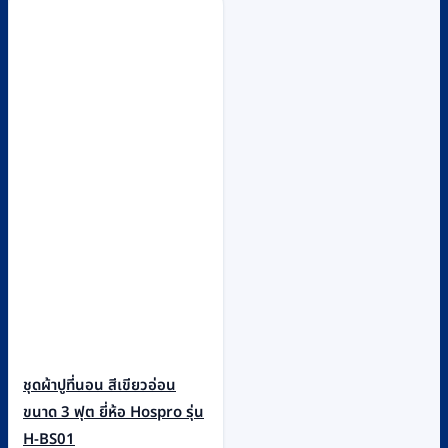
ชุดผ้าปูที่นอน สีเขียวอ่อน
ขนาด 3 ฟุต ยี่ห้อ Hospro รุ่น
H-BS01