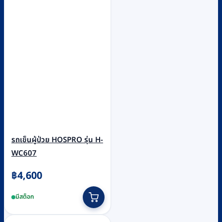
รถเข็นผู้ป่วย HOSPRO รุ่น H-
WC607
฿
4,600
มีสต็อก