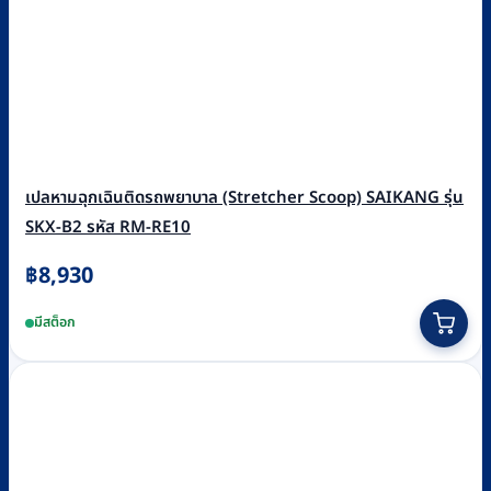
เปลหามฉุกเฉินติดรถพยาบาล (Stretcher Scoop) SAIKANG รุ่น
SKX-B2 รหัส RM-RE10
฿
8,930
มีสต็อก