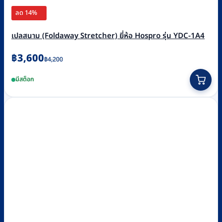
ลด 14%
เปลสนาม (Foldaway Stretcher) ยี่ห้อ Hospro รุ่น YDC-1A4
Original
Current
฿
3,600
฿
4,200
price
price
มีสต็อก
was:
is:
฿4,200.
฿3,600.