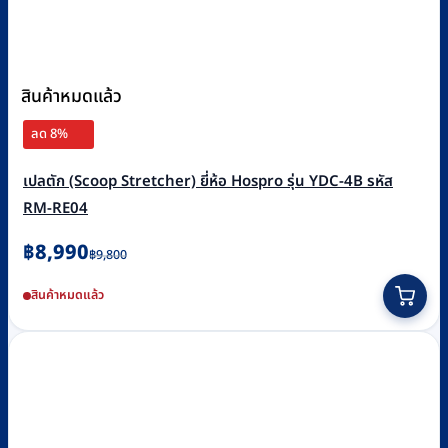
สินค้าหมดแล้ว
ลด 8%
เปลตัก (Scoop Stretcher) ยี่ห้อ Hospro รุ่น YDC-4B รหัส
RM-RE04
Original
Current
฿
8,990
฿
9,800
price
price
สินค้าหมดแล้ว
was:
is:
฿9,800.
฿8,990.