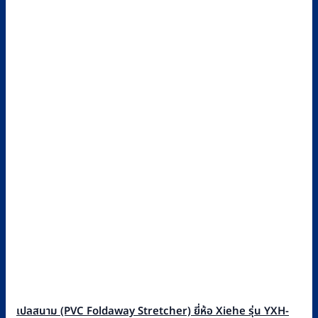
เปลสนาม (PVC Foldaway Stretcher) ยี่ห้อ Xiehe รุ่น YXH-