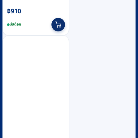
฿
910
มีสต็อก