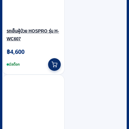
รถเข็นผู้ป่วย HOSPRO รุ่น H-
WC607
฿
4,600
มีสต็อก