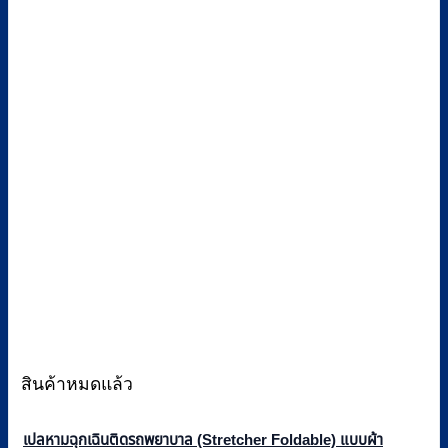
สินค้าหมดแล้ว
เปลหามฉุกเฉินติดรถพยาบาล (Stretcher Foldable) แบบผ้า