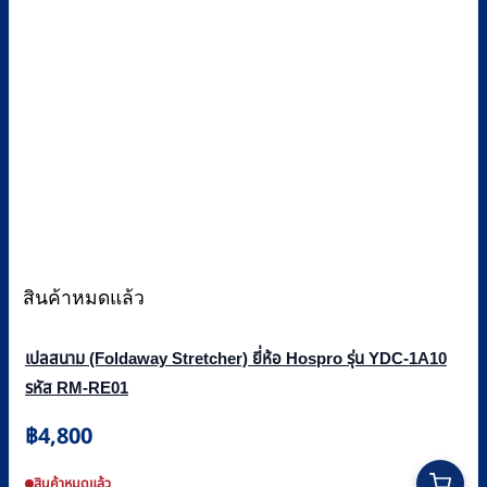
สินค้าหมดแล้ว
เปลสนาม (Foldaway Stretcher) ยี่ห้อ Hospro รุ่น YDC-1A10
รหัส RM-RE01
฿
4,800
สินค้าหมดแล้ว