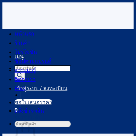
ข้าม
ไป
ยัง
เนื้อหา
หน้าแรก
ร้านค้า
โปรโมชัน
เมนู
ช้อปตามแบรนด์
Products
สาระน่ารู้
search
ติดต่อเรา
FAQ
เข้าสู่ระบบ / ลงทะเบียน
ขอใบเสนอราคา
0
แจ้งชำระเงิน
ตะกร้าสินค้า
ค้นหา: