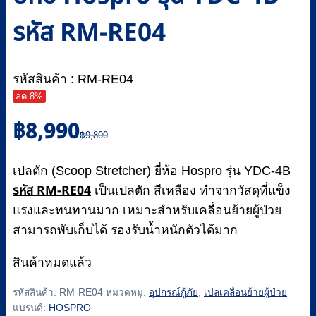
รหัส RM-RE04
รหัสสินค้า : RM-RE04
ลด 8%
Original
Current
฿
8,990
price
price
฿
9,800
was:
is:
฿9,800.
฿8,990.
เปลตัก (Scoop Stretcher) ยี่ห้อ Hospro รุ่น YDC-4B
รหัส RM-RE04
เป็นเปลตัก สีเหลือง ทำจากวัสดุที่แข็ง
แรงและทนทานมาก เหมาะสำหรับเคลื่อนย้ายผู้ป่วย
สามารถพับเก็บได้ รองรับน้ำหนักตัวได้มาก
สินค้าหมดแล้ว
รหัสสินค้า:
RM-RE04
หมวดหมู่:
อุปกรณ์กู้ภัย
,
เปลเคลื่อนย้ายผู้ป่วย
แบรนด์:
HOSPRO