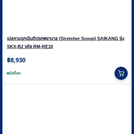
เปลหามฉุกเฉินติดรถพยาบาล (Stretcher Scoop) SAIKANG รุ่น
SKX-B2 รหัส RM-RE10
฿
8,930
มีสต็อก