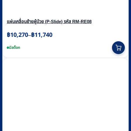
แผ่นเคลื่อนย้ายผู้ป่วย (P-Slide) รหัส RM-RE08
Price
฿
10,270
฿
11,740
–
range:
This
฿10,270
product
มีสต็อก
through
has
multiple
฿11,740
variants.
The
options
may
be
chosen
on
the
product
page