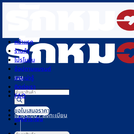
ข้าม
ไป
ยัง
เนื้อหา
หน้าแรก
ร้านค้า
โปรโมชัน
ช้อปตามแบรนด์
เมนู
สาระน่ารู้
ติดต่อเรา
Products
FAQ
search
ขอใบเสนอราคา
เข้าสู่ระบบ / ลงทะเบียน
แจ้งชำระเงิน
ค้นหา: