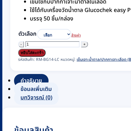
เข็มใช้กับปากกาเจาะน้ำตาลในเลือด
ใช้ได้กับเครื่องวัดน้ำตาล Glucochek easy P
บรรจุ 50 ชิ้น/กล่อง
ตัวเลือก
ล้างค่า
จำนวน
เข็ม
หยิบใส่ตะกร้า
ใช้
รหัสสินค้า:
RM-BG14-LC
หมวดหมู่:
เข็มเจาะน้ำตาล/ปากกาเจาะเลือด
กับ
ปากกา
คำอธิบาย
เจาะ
ข้อมูลเพิ่มเติม
น้ำตาล
บทวิจารณ์ (0)
ใน
เลือด
Glucochek
ข้อมูลสินค้า
easy