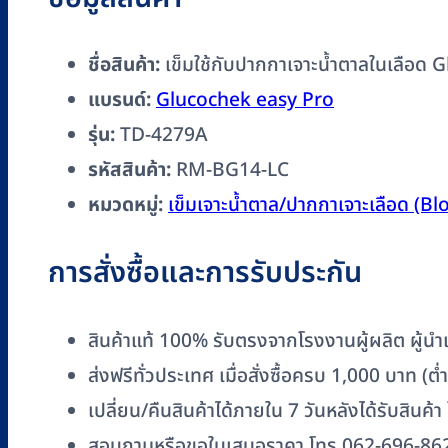
Pro
50
ชื่อสินค้า:
เข็มใช้กับปากกาเจาะน้ำตาลในเลือด 
ชิ้น
แบรนด์:
Glucochek easy Pro
สำหรับ
รุ่น:
TD-4279A
รุ่น
TD-
รหัสสินค้า:
RM-BG14-LC
4279A
หมวดหมู่:
เข็มเจาะน้ำตาล/ปากกาเจาะเลือด (
ชิ้น
การสั่งซื้อและการรับประกัน
สินค้าแท้ 100% รับตรงจากโรงงานผู้ผลิต ผู้นำเข
ส่งฟรีทั่วประเทศ เมื่อสั่งซื้อครบ 1,000 บาท (
เปลี่ยน/คืนสินค้าได้ภายใน 7 วันหลังได้รับสินค้า
สอบถามหรือขอใบเสนอราคา โทร 062-696-86