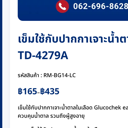
เข็มใช้กับปากกาเจาะน้ำ
TD-4279A
รหัสสินค้า : RM-BG14-LC
Price
฿
165
฿
435
–
range:
฿165
เข็มใช้กับปากกาเจาะน้ำตาลในเลือด Glucochek ea
through
ควบคุมน้ำตาล รวมถึงผู้สูงอายุ
฿435